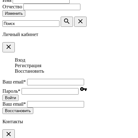
Имя
Отчество
Изменить
search
clear
Личный кабинет
clear
Вход
Регистрация
Восстановить
Ваш email
*
vpn_key
Пароль
*
Войти
Ваш email
*
Воcстановить
Контакты
clear