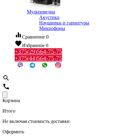
Мультимедиа
Акустика
Наушники и гарнитуры
Микрофоны
equalizer
Сравнение
0
favorite
Избранное
0
+375(29)564-75-75
+375(44)564-75-75
search
call
Корзина
Итого
Не включая стоимость доставки
Оформить