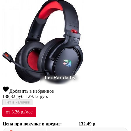
favorite
Добавить в избранное
138,32
руб.
129,12
руб.
Нет в наличии
от 3.36 р./мес
Цена при покупке в кредит:
132.49 р.