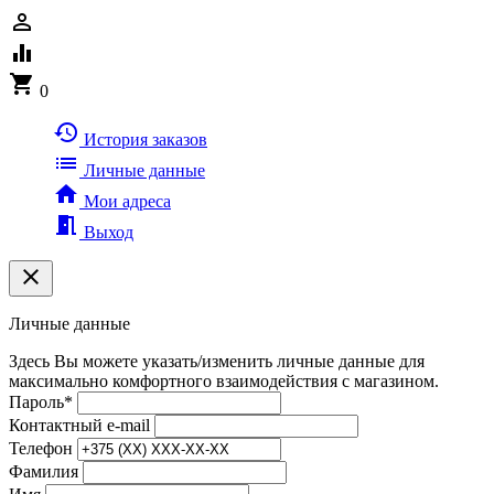
person_outline
equalizer
shopping_cart
0
history
История заказов
list
Личные данные
home
Мои адреса
meeting_room
Выход
clear
Личные данные
Здесь Вы можете указать/изменить личные данные для
максимально комфортного взаимодействия с магазином.
Пароль
*
Контактный e-mail
Телефон
Фамилия