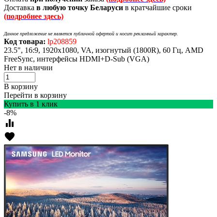
Доставка
в любую точку Беларуси
в кратчайшие сроки
(подробнее здесь)
Данное предложение не является публичной офертой и носит рекламный характер.
Код товара:
lp208859
23.5", 16:9, 1920x1080, VA, изогнутый (1800R), 60 Гц, AMD
FreeSync, интерфейсы HDMI+D-Sub (VGA)
Нет в наличии
В корзину
Перейти в корзину
Купить в 1 клик
-8%
equalizer
favorite