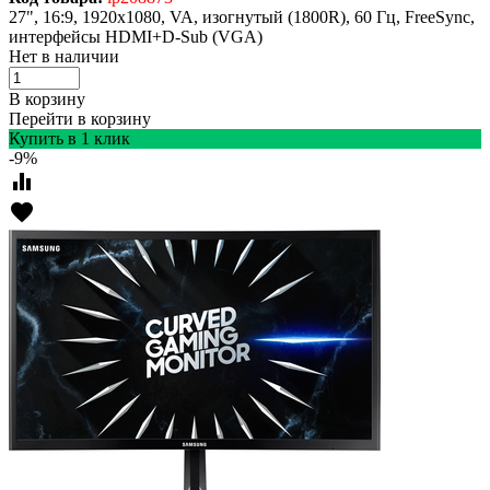
27", 16:9, 1920x1080, VA, изогнутый (1800R), 60 Гц, FreeSync,
интерфейсы HDMI+D-Sub (VGA)
Нет в наличии
В корзину
Перейти в корзину
Купить в 1 клик
-9%
equalizer
favorite