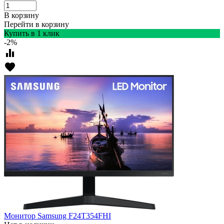
В корзину
Перейти в корзину
Купить в 1 клик
-2%
equalizer
favorite
Монитор Samsung F24T354FHI