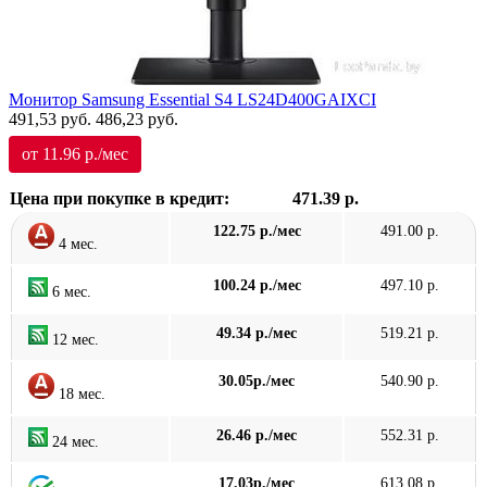
Монитор Samsung Essential S4 LS24D400GAIXCI
491,53
руб.
486,23
руб.
от 11.96 р./мес
Цена при покупке в кредит:
471.39 р.
122.75 р./мес
491.00 р.
4 мес.
100.24 р./мес
497.10 р.
6 мес.
49.34 р./мес
519.21 р.
12 мес.
30.05р./мес
540.90 р.
18 мес.
26.46 р./мес
552.31 р.
24 мес.
17.03р./мес
613.08 р.