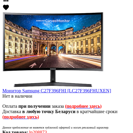
favorite
Монитор Samsung C27F396FHI [LC27F396FHUXEN]
Нет в наличии
Оплата
при получении
заказа
(подробнее здесь)
Доставка
в любую точку Беларуси
в кратчайшие сроки
(подробнее здесь)
Данное предложение не является публичной офертой и носит рекламный характер.
Код товара:
lp208873