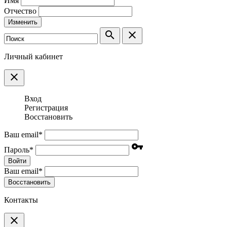
Имя
Отчество
Изменить
search
clear
Личный кабинет
clear
Вход
Регистрация
Восстановить
Ваш email
*
vpn_key
Пароль
*
Войти
Ваш email
*
Воcстановить
Контакты
clear