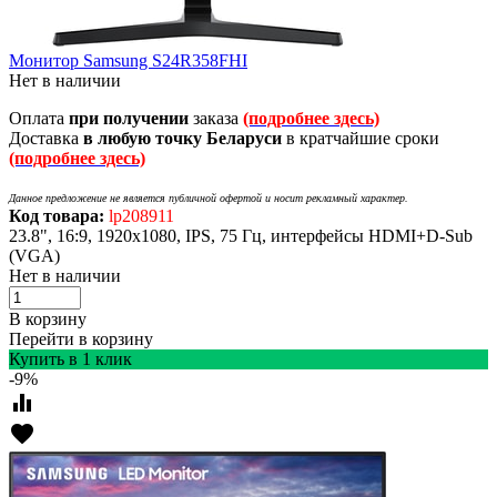
Монитор Samsung S24R358FHI
Нет в наличии
Оплата
при получении
заказа
(подробнее здесь)
Доставка
в любую точку Беларуси
в кратчайшие сроки
(подробнее здесь)
Данное предложение не является публичной офертой и носит рекламный характер.
Код товара:
lp208911
23.8", 16:9, 1920x1080, IPS, 75 Гц, интерфейсы HDMI+D-Sub
(VGA)
Нет в наличии
В корзину
Перейти в корзину
Купить в 1 клик
-9%
equalizer
favorite