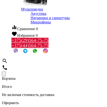
Мультимедиа
Акустика
Наушники и гарнитуры
Микрофоны
equalizer
Сравнение
0
favorite
Избранное
0
+375(29)564-75-75
+375(44)564-75-75
search
call
Корзина
Итого
Не включая стоимость доставки
Оформить