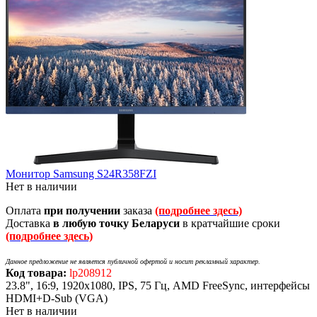
Монитор Samsung S24R358FZI
Нет в наличии
Оплата
при получении
заказа
(подробнее здесь)
Доставка
в любую точку Беларуси
в кратчайшие сроки
(подробнее здесь)
Данное предложение не является публичной офертой и носит рекламный характер.
Код товара:
lp208912
23.8", 16:9, 1920x1080, IPS, 75 Гц, AMD FreeSync, интерфейсы
HDMI+D-Sub (VGA)
Нет в наличии