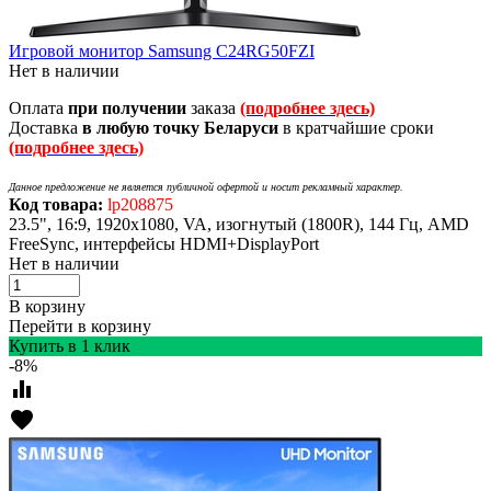
Игровой монитор Samsung C24RG50FZI
Нет в наличии
Оплата
при получении
заказа
(подробнее здесь)
Доставка
в любую точку Беларуси
в кратчайшие сроки
(подробнее здесь)
Данное предложение не является публичной офертой и носит рекламный характер.
Код товара:
lp208875
23.5", 16:9, 1920x1080, VA, изогнутый (1800R), 144 Гц, AMD
FreeSync, интерфейсы HDMI+DisplayPort
Нет в наличии
В корзину
Перейти в корзину
Купить в 1 клик
-8%
equalizer
favorite