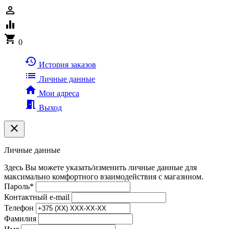
person_outline
equalizer
shopping_cart
0
history
История заказов
list
Личные данные
home
Мои адреса
meeting_room
Выход
clear
Личные данные
Здесь Вы можете указать/изменить личные данные для
максимально комфортного взаимодействия с магазином.
Пароль
*
Контактный e-mail
Телефон
Фамилия