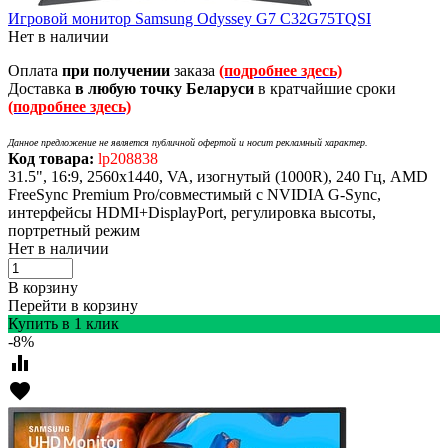
Игровой монитор Samsung Odyssey G7 C32G75TQSI
Нет в наличии
Оплата
при получении
заказа
(подробнее здесь)
Доставка
в любую точку Беларуси
в кратчайшие сроки
(подробнее здесь)
Данное предложение не является публичной офертой и носит рекламный характер.
Код товара:
lp208838
31.5", 16:9, 2560x1440, VA, изогнутый (1000R), 240 Гц, AMD
FreeSync Premium Pro/совместимый с NVIDIA G-Sync,
интерфейсы HDMI+DisplayPort, регулировка высоты,
портретный режим
Нет в наличии
В корзину
Перейти в корзину
Купить в 1 клик
-8%
equalizer
favorite