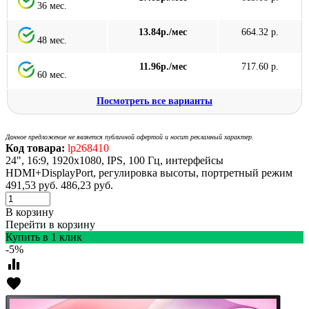
36 мес.
13.84р./мес
664.32 р.
48 мес.
11.96р./мес
717.60 р.
60 мес.
Посмотреть все варианты
Данное предложение не является публичной офертой и носит рекламный характер.
Код товара:
lp268410
24", 16:9, 1920x1080, IPS, 100 Гц, интерфейсы
HDMI+DisplayPort, регулировка высоты, портретный режим
491,53
руб.
486,23
руб.
В корзину
Перейти в корзину
Купить в 1 клик
-5%
equalizer
favorite