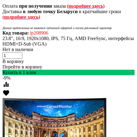
Оплата
при получении
заказа
(подробнее здесь)
Доставка
в любую точку Беларуси
в кратчайшие сроки
(подробнее здесь)
Данное предложение не является публичной офертой и носит рекламный характер.
Код товара:
lp208906
23.8", 16:9, 1920x1080, IPS, 75 Гц, AMD FreeSync, интерфейсы
HDMI+D-Sub (VGA)
Нет в наличии
В корзину
Перейти в корзину
Купить в 1 клик
-9%
equalizer
favorite