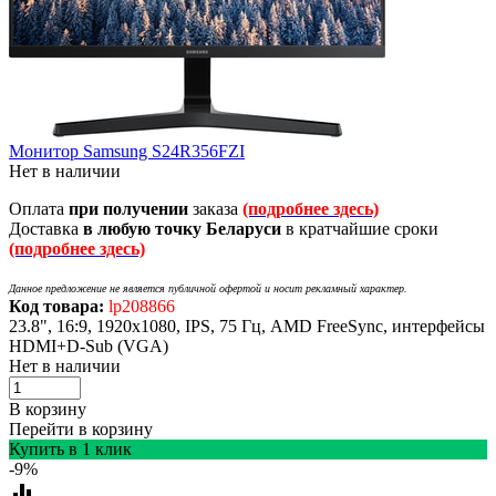
Монитор Samsung S24R356FZI
Нет в наличии
Оплата
при получении
заказа
(подробнее здесь)
Доставка
в любую точку Беларуси
в кратчайшие сроки
(подробнее здесь)
Данное предложение не является публичной офертой и носит рекламный характер.
Код товара:
lp208866
23.8", 16:9, 1920x1080, IPS, 75 Гц, AMD FreeSync, интерфейсы
HDMI+D-Sub (VGA)
Нет в наличии
В корзину
Перейти в корзину
Купить в 1 клик
-9%
equalizer