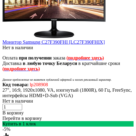
Монитор Samsung C27F390FHI [LC27F390FHIX]
Нет в наличии
Оплата
при получении
заказа
(подробнее здесь)
Доставка
в любую точку Беларуси
в кратчайшие сроки
(подробнее здесь)
Данное предложение не является публичной офертой и носит рекламный характер.
Код товара:
lp208908
27", 16:9, 1920x1080, VA, изогнутый (1800R), 60 Гц, FreeSync,
интерфейсы HDMI+D-Sub (VGA)
Нет в наличии
В корзину
Перейти в корзину
Купить в 1 клик
-5%
equalizer