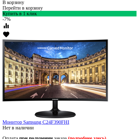
В корзину
Перейти в корзину
Купить в 1 клик
-7%
equalizer
favorite
Монитор Samsung C24F390FHI
Нет в наличии
Оплата
при получении
заказа
(подробнее здесь)