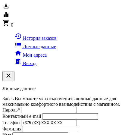
person_outline
equalizer
shopping_cart
0
history
История заказов
list
Личные данные
home
Мои адреса
meeting_room
Выход
clear
Личные данные
Здесь Вы можете указать/изменить личные данные для
максимально комфортного взаимодействия с магазином.
Пароль
*
Контактный e-mail
Телефон
Фамилия