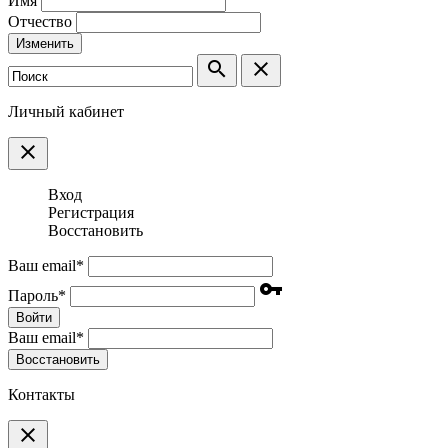
Имя
Отчество
Изменить
search
clear
Личный кабинет
clear
Вход
Регистрация
Восстановить
Ваш email
*
vpn_key
Пароль
*
Войти
Ваш email
*
Воcстановить
Контакты
clear