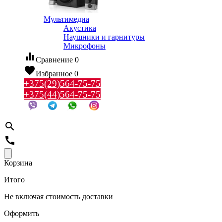
Мультимедиа
Акустика
Наушники и гарнитуры
Микрофоны
equalizer
Сравнение
0
favorite
Избранное
0
+375(29)564-75-75
+375(44)564-75-75
search
call
Корзина
Итого
Не включая стоимость доставки
Оформить