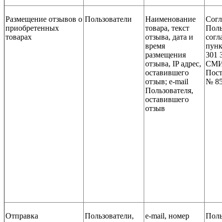
Размещение отзывов о
Пользователи
Наименование
Согл
приобретенных
товара, текст
Поль
товарах
отзыва, дата и
согл
время
пунк
размещения
301 
отзыва, IP адрес,
СМИ,
оставившего
Пост
отзыв; e-mail
№ 85
Пользователя,
оставившего
отзыв
Отправка
Пользователи,
е-mail, номер
Поль