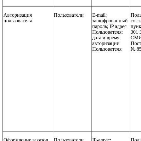
Авторизация
Пользователи
E-mail;
Поль
пользователя
зашифрованный
согл
пароль; IP адрес
пунк
Пользователя;
301 
дата и время
СМИ,
авторизации
Пост
Пользователя
№ 85
Оформление заказов
Пользователи
IP-адрес;
Поль