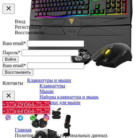
clear
Вход
Регистрация
Восстановить
Ваш email
*
vpn_key
Пароль
*
Войти
Ваш email
*
Воcстановить
Клавиатуры и мыши
Контакты
Клавиатуры
Мыши
clear
Наборы клавиатура и мышь
Коврики для мыши
+375(29)564-75-75
+375(44)564-75-75
Главная
Политика обработки персональных данных