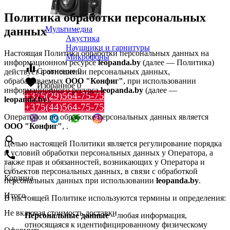
Политика обработки персональных
данных
Мультимедиа
Акустика
Наушники и гарнитуры
Настоящая Политика обработки персональных данных на
Микрофоны
информационном ресурсе
leopanda.by
(далее — Политика)
equalizer
Сравнение
0
действует в отношении персональных данных,
favorite
обрабатываемых
ООО "Конфиг"
, при использовании
Избранное
0
информационного ресурса
leopanda.by
(далее —
+375(29)564-75-75
leopanda.by
).
+375(44)564-75-75
Оператором по обработке персональных данных является
ООО "Конфиг"
,
.
search
Целью настоящей Политики является регулирование порядка
и условий обработки персональных данных у Оператора, а
call
также прав и обязанностей, возникающих у Оператора и
субъектов персональных данных, в связи с обработкой
Корзина
персональных данных при использовании
leopanda.by
.
Итого
В настоящей Политике используются термины и определения:
Не включая стоимость доставки
Персональные данные
– любая информация,
относящаяся к идентифицированному физическому