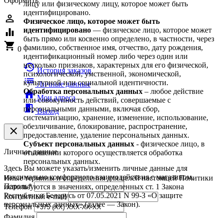
Оформить
лицу или физическому лицу, которое может быть
идентифицировано.
person_outline
Физическое лицо, которое может быть
идентифицировано
— физическое лицо, которое может
equalizer
быть прямо или косвенно определено, в частности, через
shopping_cart
фамилию, собственное имя, отчество, дату рождения,
0
идентификационный номер либо через один или
несколько признаков, характерных для его физической,
history
История заказов
психологической, умственной, экономической,
list
культурной или социальной идентичности.
Личные данные
Обработка персональных данных
– любое действие
home
Мои адреса
или совокупность действий, совершаемые с
meeting_room
персональными данными, включая сбор,
Выход
систематизацию, хранение, изменение, использование,
обезличивание, блокирование, распространение,
clear
предоставление, удаление персональных данных.
Субъект персональных данных
- физическое лицо, в
Личные данные
отношении которого осуществляется обработка
персональных данных.
Здесь Вы можете указать/изменить личные данные для
максимально комфортного взаимодействия с магазином.
Иные термины и определения для целей настоящей Политики
Пароль
*
используются в значениях, определенных ст. 1 Закона
Республики Беларусь от 07.05.2021 N 99-З «О защите
Контактный e-mail
персональных данных» (далее — Закон).
Телефон
Фамилия