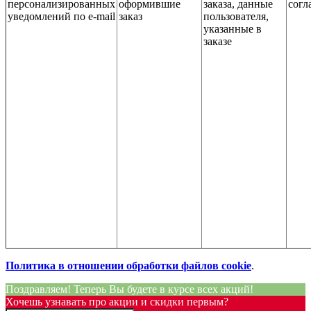
персонализированных
оформившие
заказа, данные
согл
уведомлений по e-mail
заказ
пользователя,
указанные в
заказе
Политика в отношении обработки файлов cookie
.
Поздравляем! Теперь Вы будете в курсе всех акций!
Хочешь узнавать про акции и скидки первым?