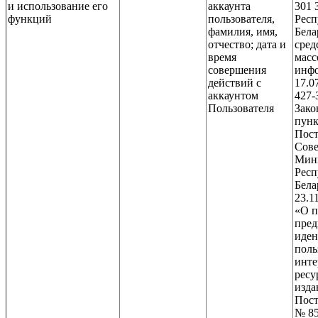
и использование его
аккаунта
301 
функций
пользователя,
Респ
фамилия, имя,
Бела
отчество; дата и
сред
время
масс
совершения
инфо
действий с
17.0
аккаунтом
427-З
Пользователя
Зако
пунк
Пост
Сове
Мин
Респ
Бела
23.1
«О п
пред
иде
поль
инте
ресу
изда
Пост
№ 85