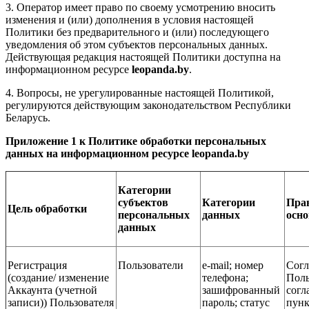
3. Оператор имеет право по своему усмотрению вносить
изменения и (или) дополнения в условия настоящей
Политики без предварительного и (или) последующего
уведомления об этом субъектов персональных данных.
Действующая редакция настоящей Политики доступна на
информационном ресурсе
leopanda.by
.
4. Вопросы, не урегулированные настоящей Политикой,
регулируются действующим законодательством Республики
Беларусь.
Приложение 1 к Политике обработки персональных
данных на информационном ресурсе leopanda.by
Категории
субъектов
Категории
Пра
Цель обработки
персональных
данных
осно
данных
Регистрация
Пользователи
e-mail; номер
Согл
(создание/ изменение
телефона;
Поль
Аккаунта (учетной
зашифрованный
согл
записи)) Пользователя
пароль; статус
пунк