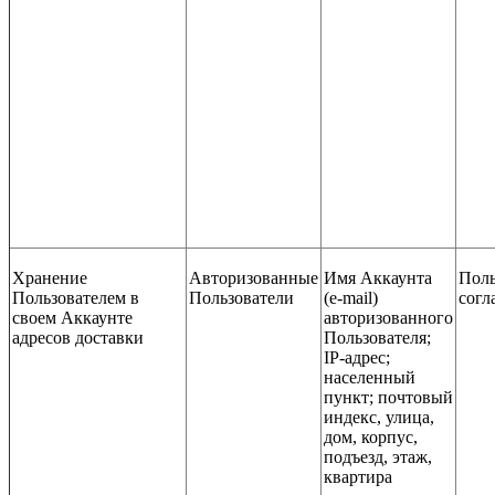
Хранение
Авторизованные
Имя Аккаунта
Поль
Пользователем в
Пользователи
(e-mail)
согл
своем Аккаунте
авторизованного
адресов доставки
Пользователя;
IP-адрес;
населенный
пункт; почтовый
индекс, улица,
дом, корпус,
подъезд, этаж,
квартира