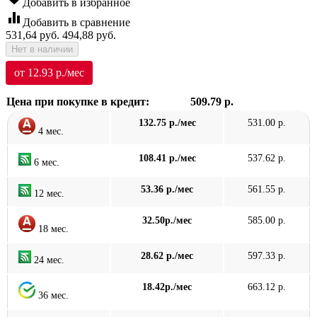
Добавить в избранное
equalizer
Добавить в сравнение
531,64
руб.
494,88
руб.
Нет в наличии
от 12.93 р./мес
Цена при покупке в кредит:
509.79 р.
132.75 р./мес
531.00 р.
4 мес.
108.41 р./мес
537.62 р.
6 мес.
53.36 р./мес
561.55 р.
12 мес.
32.50р./мес
585.00 р.
18 мес.
28.62 р./мес
597.33 р.
24 мес.
18.42р./мес
663.12 р.
36 мес.