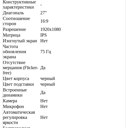
Конструктивные
-
характеристики
Диагональ
27"
Соотношение
16:9
сторон
Разрешение
1920x1080
Матрица
IPS
Изогнутый экран
Нет
Частота
обновления
75 Гц
экрана
Отсутствие
мерцания (Flicker-
Да
free)
Цвет корпуса
черный
Цвет подставки
черный
Встроенные
Да
динамики
Камера
Нет
Микрофон
Нет
Автоматическая
регулировка
Нет
яркости