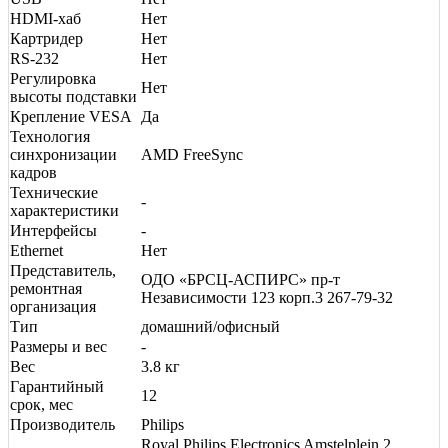
HDMI-хаб
Нет
Картридер
Нет
RS-232
Нет
Регулировка
Нет
высоты подставки
Крепление VESA
Да
Технология
синхронизации
AMD FreeSync
кадров
Технические
-
характеристики
Интерфейсы
-
Ethernet
Нет
Представитель,
ОДО «БРСЦ-АСПИРС» пр-т
ремонтная
Независимости 123 корп.3 267-79-32
организация
Тип
домашний/офисный
Размеры и вес
-
Вес
3.8 кг
Гарантийный
12
срок, мес
Производитель
Philips
Royal Philips Electronics Amstelplein 2