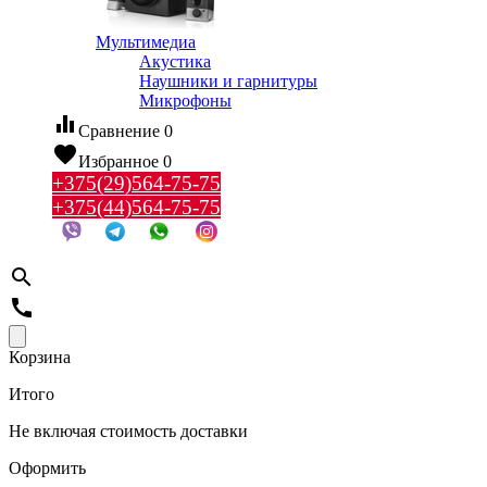
Мультимедиа
Акустика
Наушники и гарнитуры
Микрофоны
equalizer
Сравнение
0
favorite
Избранное
0
+375(29)564-75-75
+375(44)564-75-75
search
call
Корзина
Итого
Не включая стоимость доставки
Оформить