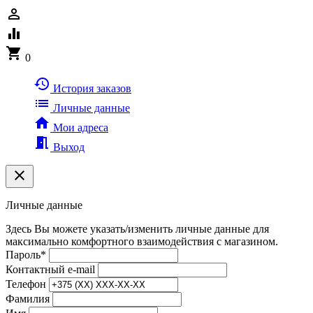
person_outline
equalizer
shopping_cart
0
history
История заказов
list
Личные данные
home
Мои адреса
meeting_room
Выход
clear
Личные данные
Здесь Вы можете указать/изменить личные данные для
максимально комфортного взаимодействия с магазином.
Пароль
*
Контактный e-mail
Телефон
Фамилия