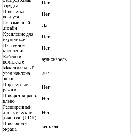
Беспроводная
Нет
зарядка
Подсветка
Нет
корпуса
Безрамочный
Да
дизайн
Крепление для
Нет
наушников
Настенное
Нет
крепление
Кабели в
аудиокабель
комплекте
Максимальный
угол наклона
20 °
экрана
Портретный
Нет
режим
Поворот вправо-
Нет
влево
Расширенный
динамический
Нет
диапазон (HDR)
Поверхность
матовая
экрана