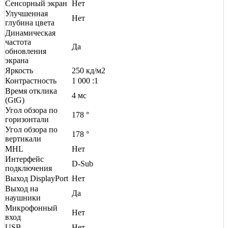
Сенсорный экран
Нет
Улучшенная
Нет
глубина цвета
Динамическая
частота
Да
обновления
экрана
Яркость
250 кд/м2
Контрастность
1 000 :1
Время отклика
4 мс
(GtG)
Угол обзора по
178 °
горизонтали
Угол обзора по
178 °
вертикали
MHL
Нет
Интерфейс
D-Sub
подключения
Выход DisplayPort
Нет
Выход на
Да
наушники
Микрофонный
Нет
вход
USB
Нет