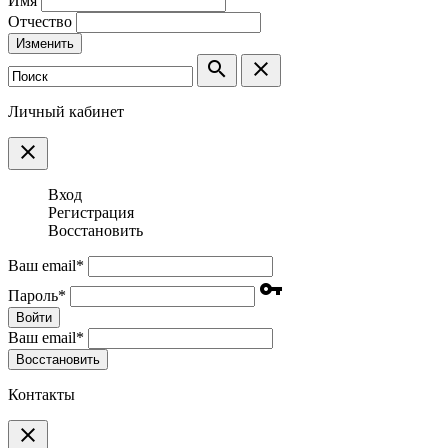
Имя
Отчество
Изменить
search
clear
Личный кабинет
clear
Вход
Регистрация
Восстановить
Ваш email
*
vpn_key
Пароль
*
Войти
Ваш email
*
Воcстановить
Контакты
clear