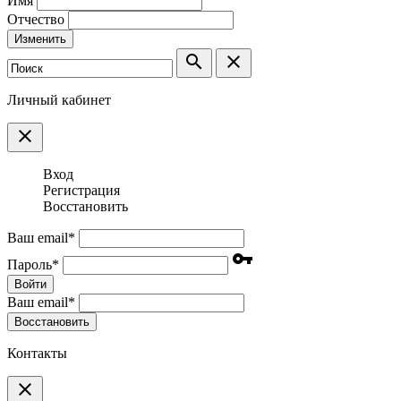
Имя
Отчество
Изменить
search
clear
Личный кабинет
clear
Вход
Регистрация
Восстановить
Ваш email
*
vpn_key
Пароль
*
Войти
Ваш email
*
Воcстановить
Контакты
clear