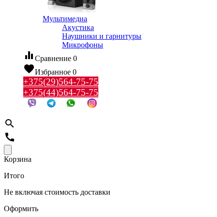
Мультимедиа
Акустика
Наушники и гарнитуры
Микрофоны
equalizer
Сравнение
0
favorite
Избранное
0
+375(29)564-75-75
+375(44)564-75-75
search
call
Корзина
Итого
Не включая стоимость доставки
Оформить