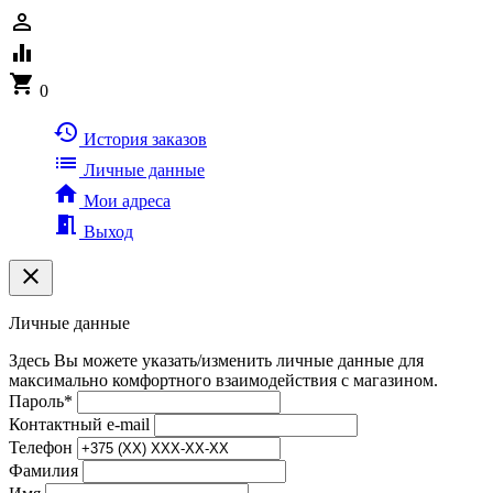
person_outline
equalizer
shopping_cart
0
history
История заказов
list
Личные данные
home
Мои адреса
meeting_room
Выход
clear
Личные данные
Здесь Вы можете указать/изменить личные данные для
максимально комфортного взаимодействия с магазином.
Пароль
*
Контактный e-mail
Телефон
Фамилия