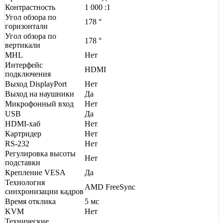
Контрастность
1 000 :1
Угол обзора по
178 °
горизонтали
Угол обзора по
178 °
вертикали
MHL
Нет
Интерфейс
HDMI
подключения
Выход DisplayPort
Нет
Выход на наушники
Да
Микрофонный вход
Нет
USB
Да
HDMI-хаб
Нет
Картридер
Нет
RS-232
Нет
Регулировка высоты
Нет
подставки
Крепление VESA
Да
Технология
AMD FreeSync
синхронизации кадров
Время отклика
5 мс
KVM
Нет
Технические