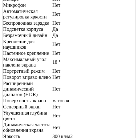
Микрофон
Нет
Автоматическая
Нет
регулировка яркости
Беспроводная зарядка
Нет
Подсветка корпуса
Да
Безрамочный дизайн
Да
Крепление для
Нет
наушников
Настенное крепление
Нет
Максимальный угол
18 °
наклона экрана
Портретный режим
Нет
Поворот вправо-влево
Нет
Расширенный
динамический
Нет
диапазон (HDR)
Поверхность экрана
матовая
Сенсорный экран
Нет
Улучшенная глубина
Нет
цвета
Динамическая частота
Нет
обновления экрана
Яркость
300 кд/м2