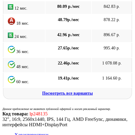
80.09 р./мес
842.83 р.
12 мес.
48.79р./мес
878.22 р.
18 мес.
42.96 р./мес
896.67 р.
24 мес.
27.65р./мес
995.40 р.
36 мес.
22.46р./мес
1 078.08 р.
48 мес.
19.41р./мес
1 164.60 р.
60 мес.
Посмотреть все варианты
Данное предложение не является публичной офертой и носит рекламный характер.
Код товара:
lp248135
32", 16:9, 2560x1440, IPS, 144 Гц, AMD FreeSync, динамики,
интерфейсы HDMI+DisplayPort
Характеристики