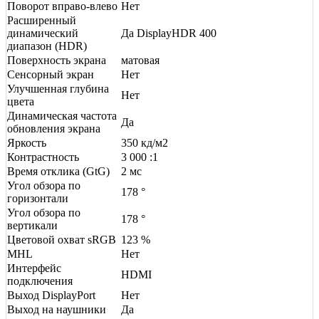
Поворот вправо-влево
Нет
Расширенный
динамический
Да DisplayHDR 400
диапазон (HDR)
Поверхность экрана
матовая
Сенсорный экран
Нет
Улучшенная глубина
Нет
цвета
Динамическая частота
Да
обновления экрана
Яркость
350 кд/м2
Контрастность
3 000 :1
Время отклика (GtG)
2 мс
Угол обзора по
178 °
горизонтали
Угол обзора по
178 °
вертикали
Цветовой охват sRGB
123 %
MHL
Нет
Интерфейс
HDMI
подключения
Выход DisplayPort
Нет
Выход на наушники
Да