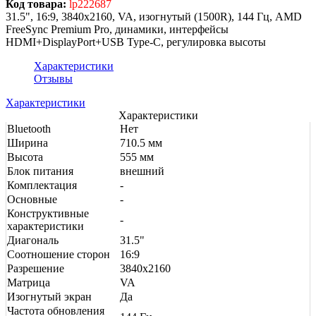
Код товара:
lp222687
31.5", 16:9, 3840x2160, VA, изогнутый (1500R), 144 Гц, AMD
FreeSync Premium Pro, динамики, интерфейсы
HDMI+DisplayPort+USB Type-C, регулировка высоты
Характеристики
Отзывы
Характеристики
Характеристики
Bluetooth
Нет
Ширина
710.5 мм
Высота
555 мм
Блок питания
внешний
Комплектация
-
Основные
-
Конструктивные
-
характеристики
Диагональ
31.5"
Соотношение сторон
16:9
Разрешение
3840x2160
Матрица
VA
Изогнутый экран
Да
Частота обновления