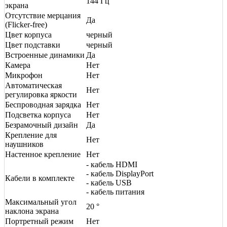
144 Гц
экрана
Отсутствие мерцания
Да
(Flicker-free)
Цвет корпуса
черный
Цвет подставки
черный
Встроенные динамики
Да
Камера
Нет
Микрофон
Нет
Автоматическая
Нет
регулировка яркости
Беспроводная зарядка
Нет
Подсветка корпуса
Нет
Безрамочный дизайн
Да
Крепление для
Нет
наушников
Настенное крепление
Нет
- кабель HDMI
- кабель DisplayPort
Кабели в комплекте
- кабель USB
- кабель питания
Максимальный угол
20 °
наклона экрана
Портретный режим
Нет