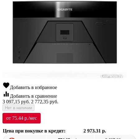
favorite
Добавить в избранное
equalizer
Добавить в сравнение
3 097,15
руб.
2 772,35
руб.
Нет в наличии
от 75.44 р./мес
Цена при покупке в кредит:
2 973.31 р.