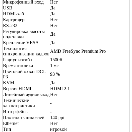
Микрофонный вход
Нет
USB
Да
HDMI-хаб
Да
Картридер
Нет
RS-232
Нет
Регулировка высоты
Да
подставки
Крепление VESA
Да
Технология
AMD FreeSync Premium Pro
синхронизации кадров
Радиус изгиба
1500R
Время отклика
1 мс
Цветовой охват DCI-
93 %
P3
KVM
Да
Версия HDMI
HDMI 2.1
Линейный аудиовыход
Нет
Технические
-
характеристики
Интерфейсы
-
Плотность пикселей
140 ppi
Ethernet
Нет
Тип
игровой