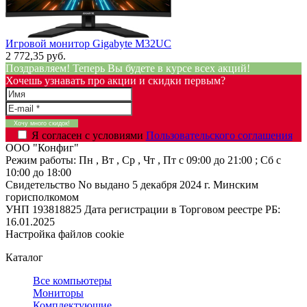
Игровой монитор Gigabyte M32UC
2 772,35 руб.
Поздравляем! Теперь Вы будете в курсе всех акций!
Хочешь узнавать про акции и скидки первым?
Я согласен с условиями
Пользовательского соглашения
ООО "Конфиг"
Режим работы:
Пн , Вт , Ср , Чт , Пт c 09:00 до 21:00 ; Сб c
10:00 до 18:00
Свидетельство No выдано 5 декабря 2024 г. Минским
горисполкомом
УНП 193818825
Дата регистрации в Торговом реестре РБ:
16.01.2025
Настройка файлов cookie
Каталог
Все компьютеры
Мониторы
Комплектующие