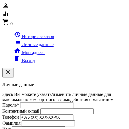
person_outline
equalizer
shopping_cart
0
history
История заказов
list
Личные данные
home
Мои адреса
meeting_room
Выход
clear
Личные данные
Здесь Вы можете указать/изменить личные данные для
максимально комфортного взаимодействия с магазином.
Пароль
*
Контактный e-mail
Телефон
Фамилия