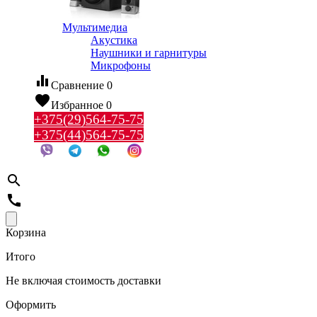
Мультимедиа
Акустика
Наушники и гарнитуры
Микрофоны
equalizer
Сравнение
0
favorite
Избранное
0
+375(29)564-75-75
+375(44)564-75-75
search
call
Корзина
Итого
Не включая стоимость доставки
Оформить