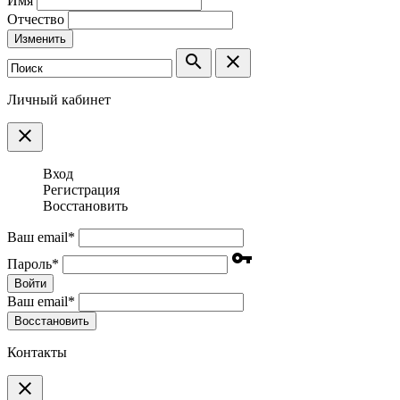
Имя
Отчество
Изменить
search
clear
Личный кабинет
clear
Вход
Регистрация
Восстановить
Ваш email
*
vpn_key
Пароль
*
Войти
Ваш email
*
Воcстановить
Контакты
clear