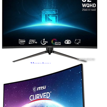
Мыши
Наборы клавиатура и мышь
Коврики для мыши
Мультимедиа
Акустика
Наушники и гарнитуры
Микрофоны