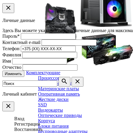
clear
Личные данные
Здесь Вы можете указать/изменить личные данные для максима
Пароль
*
Контактный e-mail
Телефон
Фамилия
Имя
Отчество
Комплектующие
Изменить
Процессоры
search
clear
Системы охлаждения
Материнские платы
Личный кабинет
Оперативная память
Жесткие диски
SSD
clear
Видеокарты
Оптические приводы
Вход
Корпуса
Регистрация
Блоки питания
Восстановить
Беспроводные адаптеры