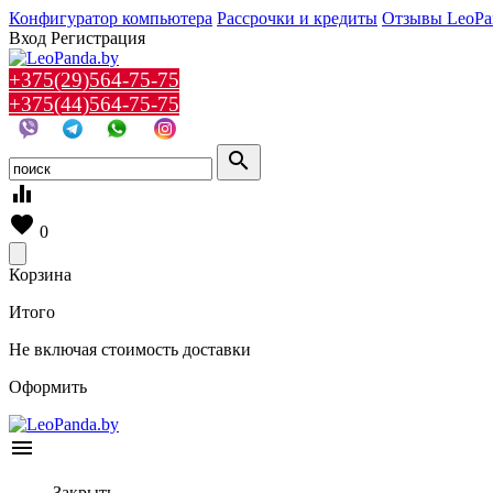
Конфигуратор компьютера
Рассрочки и кредиты
Отзывы LeoPa
Вход
Регистрация
+375(29)564-75-75
+375(44)564-75-75
search
equalizer
favorite
0
Корзина
Итого
Не включая стоимость доставки
Оформить
menu
Закрыть