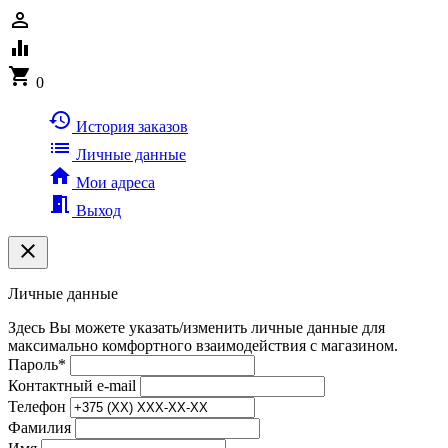
person_outline
equalizer
shopping_cart
0
history
История заказов
list
Личные данные
home
Мои адреса
meeting_room
Выход
clear
Личные данные
Здесь Вы можете указать/изменить личные данные для
максимально комфортного взаимодействия с магазином.
Пароль
*
Контактный e-mail
Телефон
Фамилия