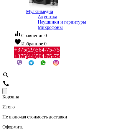
Мультимедиа
Акустика
Наушники и гарнитуры
Микрофоны
equalizer
Сравнение
0
favorite
Избранное
0
+375(29)564-75-75
+375(44)564-75-75
search
call
Корзина
Итого
Не включая стоимость доставки
Оформить