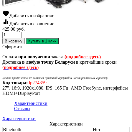
favorite
Добавить в избранное
equalizer
Добавить в сравнение
425,00
руб.
В корзину
Купить в 1 клик
Оформить
Оплата
при получении
заказа
(подробнее здесь)
Доставка
в любую точку Беларуси
в кратчайшие сроки
(подробнее здесь)
Данное предложение не является публичной офертой и носит рекламный характер.
Код товара:
lp274359
27", 16:9, 1920x1080, IPS, 165 Гц, AMD FreeSync, интерфейсы
HDMI+DisplayPort
Характеристики
Отзывы
Характеристики
Характеристики
Bluetooth
Нет