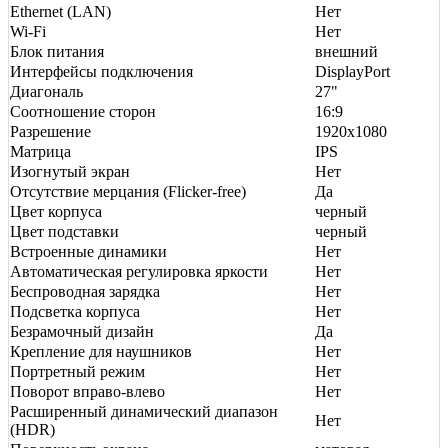
Ethernet (LAN)
Нет
Wi-Fi
Нет
Блок питания
внешний
Интерфейсы подключения
DisplayPort
Диагональ
27"
Соотношение сторон
16:9
Разрешение
1920x1080
Матрица
IPS
Изогнутый экран
Нет
Отсутствие мерцания (Flicker-free)
Да
Цвет корпуса
черный
Цвет подставки
черный
Встроенные динамики
Нет
Автоматическая регулировка яркости
Нет
Беспроводная зарядка
Нет
Подсветка корпуса
Нет
Безрамочный дизайн
Да
Крепление для наушников
Нет
Портретный режим
Нет
Поворот вправо-влево
Нет
Расширенный динамический диапазон
Нет
(HDR)