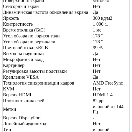
Поверхность экрана
матовая
Сенсорный экран
Нет
Динамическая частота обновления экрана
Да
Яркость
300 кд/м2
Контрастность
1 000 :1
Время отклика (GtG)
1 мс
Угол обзора по горизонтали
178 °
Угол обзора по вертикали
178 °
Цветовой охват sRGB
99 %
Выход на наушники
Да
Микрофонный вход
Нет
Картридер
Нет
Регулировка высоты подставки
Нет
Крепление VESA
Да
Технология синхронизации кадров
AMD FreeSync
KVM
Нет
Версия HDMI
HDMI 1.4
Плотность пикселей
82 ppi
игровой от 144
Метки
Гц
Версия DisplayPort
-
Линейный аудиовход
Нет
Тип
игровой