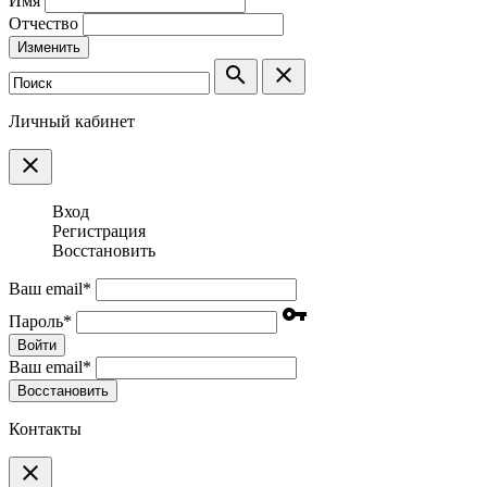
Имя
Отчество
Изменить
search
clear
Личный кабинет
clear
Вход
Регистрация
Восстановить
Ваш email
*
vpn_key
Пароль
*
Войти
Ваш email
*
Воcстановить
Контакты
clear