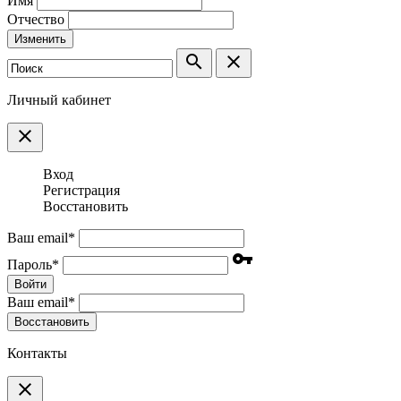
Имя
Отчество
Изменить
search
clear
Личный кабинет
clear
Вход
Регистрация
Восстановить
Ваш email
*
vpn_key
Пароль
*
Войти
Ваш email
*
Воcстановить
Контакты
clear