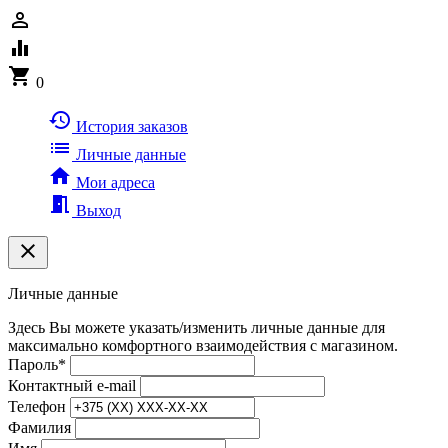
person_outline
equalizer
shopping_cart
0
history
История заказов
list
Личные данные
home
Мои адреса
meeting_room
Выход
clear
Личные данные
Здесь Вы можете указать/изменить личные данные для
максимально комфортного взаимодействия с магазином.
Пароль
*
Контактный e-mail
Телефон
Фамилия