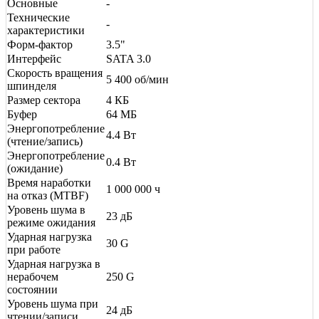
Основные
-
Технические
-
характеристики
Форм-фактор
3.5"
Интерфейс
SATA 3.0
Скорость вращения
5 400 об/мин
шпинделя
Размер сектора
4 КБ
Буфер
64 МБ
Энергопотребление
4.4 Вт
(чтение/запись)
Энергопотребление
0.4 Вт
(ожидание)
Время наработки
1 000 000 ч
на отказ (МТBF)
Уровень шума в
23 дБ
режиме ожидания
Ударная нагрузка
30 G
при работе
Ударная нагрузка в
нерабочем
250 G
состоянии
Уровень шума при
24 дБ
чтении/записи