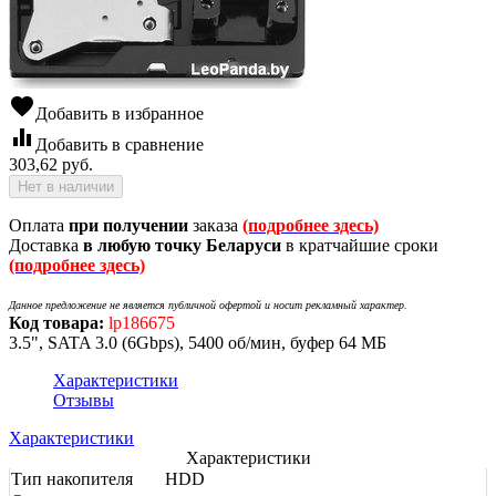
favorite
Добавить в избранное
equalizer
Добавить в сравнение
303,62
руб.
Нет в наличии
Оплата
при получении
заказа
(подробнее здесь)
Доставка
в любую точку Беларуси
в кратчайшие сроки
(подробнее здесь)
Данное предложение не является публичной офертой и носит рекламный характер.
Код товара:
lp186675
3.5", SATA 3.0 (6Gbps), 5400 об/мин, буфер 64 МБ
Характеристики
Отзывы
Характеристики
Характеристики
Тип накопителя
HDD