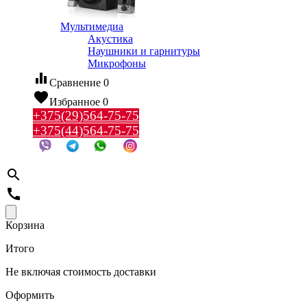
Мультимедиа
Акустика
Наушники и гарнитуры
Микрофоны
equalizer
Сравнение
0
favorite
Избранное
0
+375(29)564-75-75
+375(44)564-75-75
search
call
Корзина
Итого
Не включая стоимость доставки
Оформить