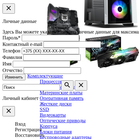
clear
Личные данные
Здесь Вы можете указать/изменить личные данные для максима
Пароль
*
Контактный e-mail
Телефон
Фамилия
Имя
Отчество
Комплектующие
Изменить
Процессоры
search
clear
Системы охлаждения
Материнские платы
Личный кабинет
Оперативная память
Жесткие диски
SSD
clear
Видеокарты
Оптические приводы
Вход
Корпуса
Регистрация
Блоки питания
Восстановить
Беспроводные адаптеры