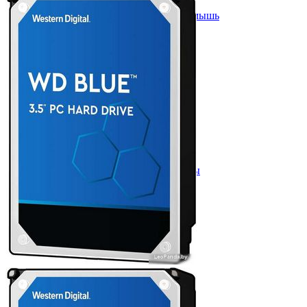
Мыши
Наборы клавиатура и мышь
Коврики для мыши
Мультимедиа
Акустика
Наушники и гарнитуры
Микрофоны