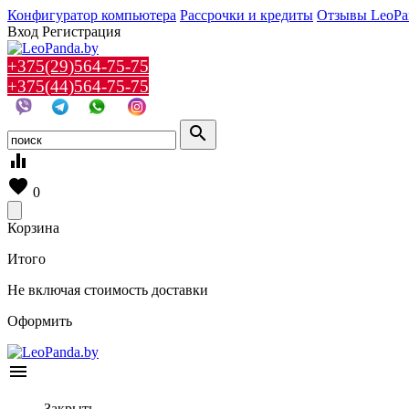
Конфигуратор компьютера
Рассрочки и кредиты
Отзывы LeoPa
Вход
Регистрация
+375(29)564-75-75
+375(44)564-75-75
search
equalizer
favorite
0
Корзина
Итого
Не включая стоимость доставки
Оформить
menu
Закрыть