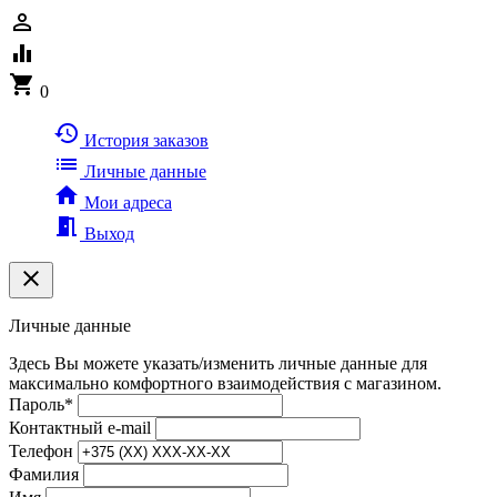
person_outline
equalizer
shopping_cart
0
history
История заказов
list
Личные данные
home
Мои адреса
meeting_room
Выход
clear
Личные данные
Здесь Вы можете указать/изменить личные данные для
максимально комфортного взаимодействия с магазином.
Пароль
*
Контактный e-mail
Телефон
Фамилия