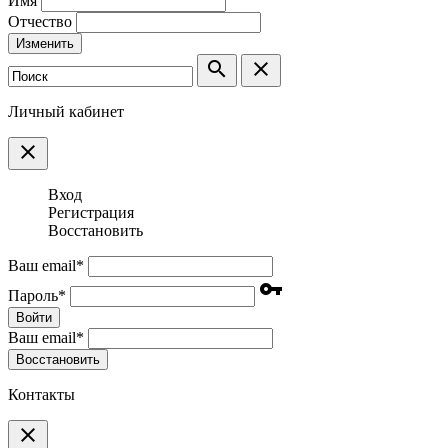
Имя
Отчество
Изменить
search
clear
Личный кабинет
clear
Вход
Регистрация
Восстановить
Ваш email
*
vpn_key
Пароль
*
Войти
Ваш email
*
Воcстановить
Контакты
clear