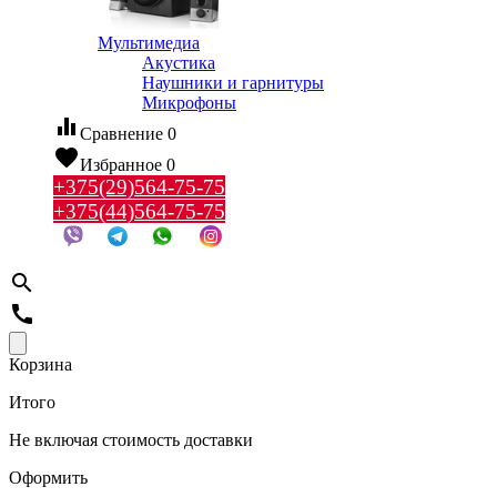
Мультимедиа
Акустика
Наушники и гарнитуры
Микрофоны
equalizer
Сравнение
0
favorite
Избранное
0
+375(29)564-75-75
+375(44)564-75-75
search
call
Корзина
Итого
Не включая стоимость доставки
Оформить