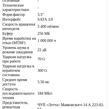
Основные
-
Технические
-
характеристики
Форм-фактор
3.5"
Интерфейс
SATA 3.0
Скорость вращения
5 400 об/мин
шпинделя
Буфер
256 МБ
Время наработки на
1 000 000 ч
отказ (МТBF)
Уровень шума в
22 дБ
режиме ожидания
Ударная нагрузка
70 G
при работе
Ударная нагрузка в
нерабочем
300 G
состоянии
Среднее время
5.56 мс
доступа
Скорость
последовательного
184 МБ/с
чтения
Представитель,
ЧУП «Летта» Маяковского 14 А 223-92-
ремонтная