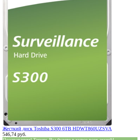
Жесткий диск Toshiba S300 6TB HDWT860UZSVA
546,74 руб.
Поздравляем! Теперь Вы будете в курсе всех акций!