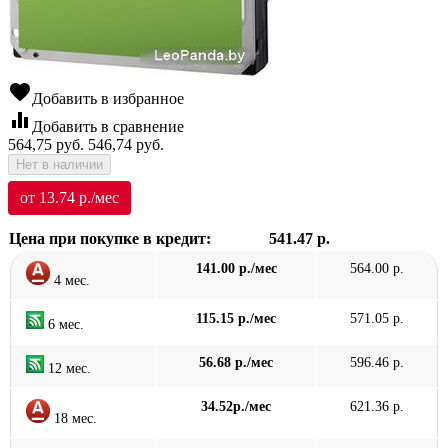
favorite
Добавить в избранное
equalizer
Добавить в сравнение
564,75
руб.
546,74
руб.
Нет в наличии
от 13.74 р./мес
Цена при покупке в кредит:
541.47 р.
141.00 р./мес
564.00 р.
4 мес.
115.15 р./мес
571.05 р.
6 мес.
56.68 р./мес
596.46 р.
12 мес.
34.52р./мес
621.36 р.
18 мес.