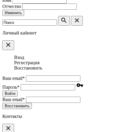
Имя
Отчество
Изменить
search
clear
Личный кабинет
clear
Вход
Регистрация
Восстановить
Ваш email
*
vpn_key
Пароль
*
Войти
Ваш email
*
Воcстановить
Контакты
clear