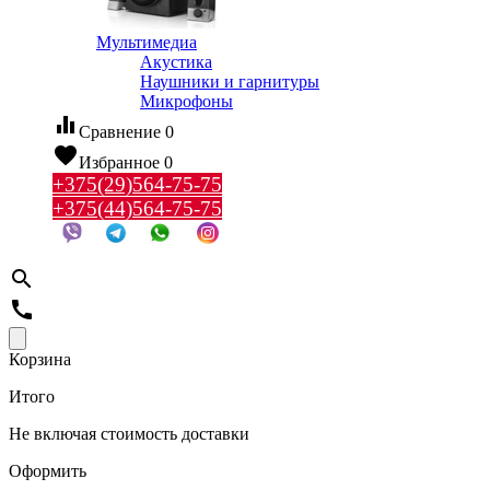
Мультимедиа
Акустика
Наушники и гарнитуры
Микрофоны
equalizer
Сравнение
0
favorite
Избранное
0
+375(29)564-75-75
+375(44)564-75-75
search
call
Корзина
Итого
Не включая стоимость доставки
Оформить