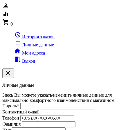
person_outline
equalizer
shopping_cart
0
history
История заказов
list
Личные данные
home
Мои адреса
meeting_room
Выход
clear
Личные данные
Здесь Вы можете указать/изменить личные данные для
максимально комфортного взаимодействия с магазином.
Пароль
*
Контактный e-mail
Телефон
Фамилия