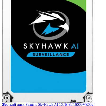
Жесткий диск Seagate SkyHawk AI 16TB ST16000VE002