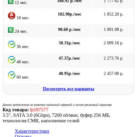
168.92 р./мес
1 777.62 р.
12 мес.
102.90р./мес
1 852.20 р.
18 мес.
90.60 р./мес
1 891.08 р.
24 мес.
58.31р./мес
2 099.16 р.
36 мес.
47.37р./мес
2 273.76 р.
48 мес.
40.95р./мес
2 457.00 р.
60 мес.
Посмотреть все варианты
Данное предложение не является публичной офертой и носит рекламный характер.
Код товара:
lp187577
3.5", SATA 3.0 (6Gbps), 7200 об/мин, буфер 256 МБ,
технология CMR, наполнение гелий
Характеристики
Отзывы