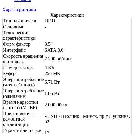
Характеристики
Характеристики
Тип накопителя
HDD
Основные
-
Технические
-
характеристики
Форм-фактор
3.5"
Интерфейс
SATA 3.0
Скорость вращения
7 200 об/мин
шпинделя
Размер сектора
4 КБ
Буфер
256 МБ
Энергопотребление
6.71 Вт
(чтение/запись)
Энергопотребление
1.05 Вт
(ожидание)
Время наработки
2 000 000 ч
на отказ (МТBF)
Представитель,
ЧТУП «Неолинк» Минск, пр-т Пушкина,
ремонтная
52
организация
Гарантийный срок,
12