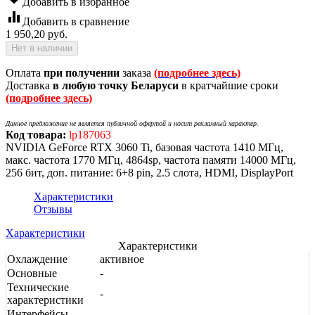
Добавить в избранное
equalizer
Добавить в сравнение
1 950,20
руб.
Нет в наличии
Оплата
при получении
заказа
(подробнее здесь)
Доставка
в любую точку Беларуси
в кратчайшие сроки
(подробнее здесь)
Данное предложение не является публичной офертой и носит рекламный характер.
Код товара:
lp187063
NVIDIA GeForce RTX 3060 Ti, базовая частота 1410 МГц,
макс. частота 1770 МГц, 4864sp, частота памяти 14000 МГц,
256 бит, доп. питание: 6+8 pin, 2.5 слота, HDMI, DisplayPort
Характеристики
Отзывы
Характеристики
Характеристики
Охлаждение
активное
Основные
-
Технические
-
характеристики
Интерфейсы
-