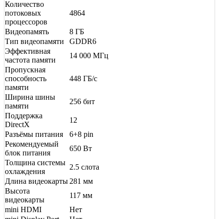
Количество
потоковых
4864
процессоров
Видеопамять
8 ГБ
Тип видеопамяти
GDDR6
Эффективная
14 000 МГц
частота памяти
Пропускная
способность
448 ГБ/с
памяти
Ширина шины
256 бит
памяти
Поддержка
12
DirectX
Разъёмы питания
6+8 pin
Рекомендуемый
650 Вт
блок питания
Толщина системы
2.5 слота
охлаждения
Длина видеокарты
281 мм
Высота
117 мм
видеокарты
mini HDMI
Нет