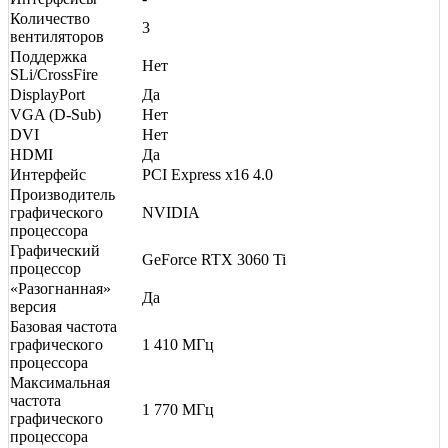
Количество
3
вентиляторов
Поддержка
Нет
SLi/CrossFire
DisplayPort
Да
VGA (D-Sub)
Нет
DVI
Нет
HDMI
Да
Интерфейс
PCI Express x16 4.0
Производитель
графического
NVIDIA
процессора
Графический
GeForce RTX 3060 Ti
процессор
«Разогнанная»
Да
версия
Базовая частота
графического
1 410 МГц
процессора
Максимальная
частота
1 770 МГц
графического
процессора