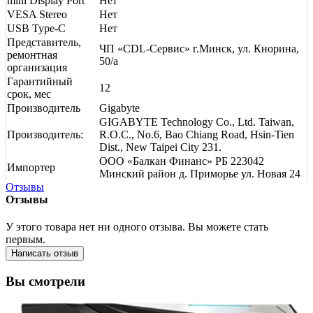
mini Display Port
Нет
VESA Stereo
Нет
USB Type-C
Нет
Представитель,
ЧП «CDL-Сервис» г.Минск, ул. Кнорина,
ремонтная
50/а
организация
Гарантийный
12
срок, мес
Производитель
Gigabyte
GIGABYTE Technology Co., Ltd. Taiwan,
Производитель:
R.O.C., No.6, Bao Chiang Road, Hsin-Tien
Dist., New Taipei City 231.
ООО «Балкан Финанс» РБ 223042
Импортер
Минский район д. Приморье ул. Новая 24
Отзывы
Отзывы
У этого товара нет ни одного отзыва. Вы можете стать
первым.
Написать отзыв
Вы смотрели