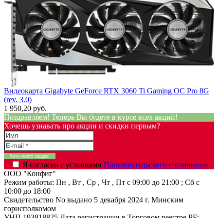
Видеокарта Gigabyte GeForce RTX 3060 Ti Gaming OC Pro 8G
(rev. 3.0)
1 950,20 руб.
Поздравляем! Теперь Вы будете в курсе всех акций!
Хочешь узнавать про акции и скидки первым?
Я согласен с условиями
Пользовательского соглашения
ООО "Конфиг"
Режим работы:
Пн , Вт , Ср , Чт , Пт c 09:00 до 21:00 ; Сб c
10:00 до 18:00
Свидетельство No выдано 5 декабря 2024 г. Минским
горисполкомом
УНП 193818825
Дата регистрации в Торговом реестре РБ: