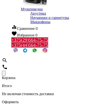
Мультимедиа
Акустика
Наушники и гарнитуры
Микрофоны
equalizer
Сравнение
0
favorite
Избранное
0
+375(29)564-75-75
+375(44)564-75-75
search
call
Корзина
Итого
Не включая стоимость доставки
Оформить