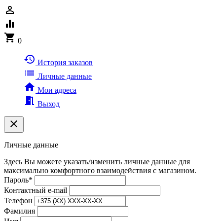
person_outline
equalizer
shopping_cart
0
history
История заказов
list
Личные данные
home
Мои адреса
meeting_room
Выход
clear
Личные данные
Здесь Вы можете указать/изменить личные данные для
максимально комфортного взаимодействия с магазином.
Пароль
*
Контактный e-mail
Телефон
Фамилия