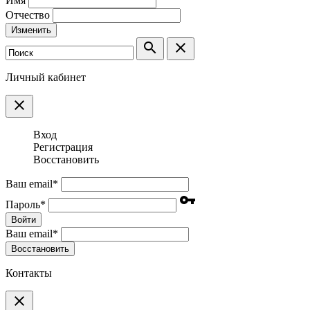
Имя
Отчество
Изменить
search
clear
Личный кабинет
clear
Вход
Регистрация
Восстановить
Ваш email
*
vpn_key
Пароль
*
Войти
Ваш email
*
Воcстановить
Контакты
clear