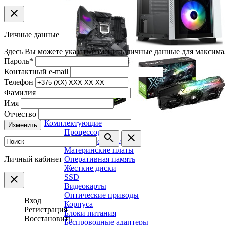
clear
Личные данные
Здесь Вы можете указать/изменить личные данные для максима
Пароль
*
Контактный e-mail
Телефон
Фамилия
Имя
Отчество
Комплектующие
Изменить
Процессоры
search
clear
Системы охлаждения
Материнские платы
Личный кабинет
Оперативная память
Жесткие диски
SSD
clear
Видеокарты
Оптические приводы
Вход
Корпуса
Регистрация
Блоки питания
Восстановить
Беспроводные адаптеры