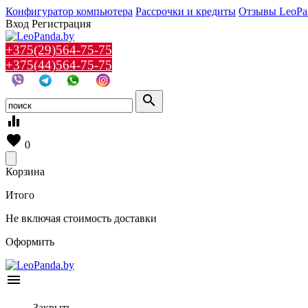
Конфигуратор компьютера
Рассрочки и кредиты
Отзывы LeoPa
Вход
Регистрация
+375(29)564-75-75
+375(44)564-75-75
search
equalizer
favorite
0
Корзина
Итого
Не включая стоимость доставки
Оформить
menu
Закрыть