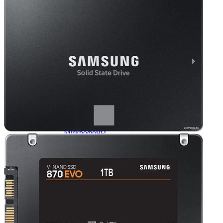
Мыши
Наборы клавиатура и мышь
Коврики для мыши
Мультимедиа
Акустика
Наушники и гарнитуры
Микрофоны