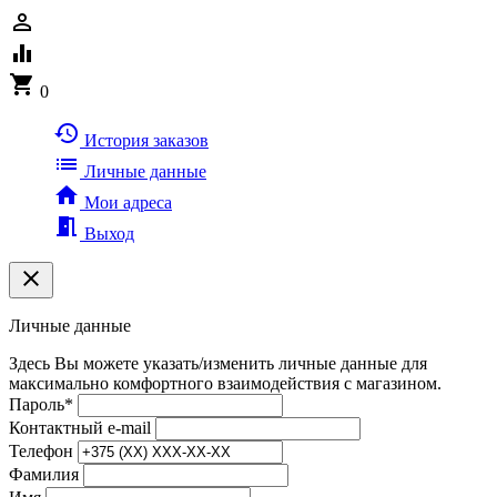
person_outline
equalizer
shopping_cart
0
history
История заказов
list
Личные данные
home
Мои адреса
meeting_room
Выход
clear
Личные данные
Здесь Вы можете указать/изменить личные данные для
максимально комфортного взаимодействия с магазином.
Пароль
*
Контактный e-mail
Телефон
Фамилия