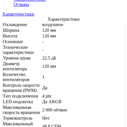
Отзывы
Характеристики
Характеристики
Охлаждение
воздушное
Ширина
120 мм
Высота
120 мм
Основные
-
Технические
-
характеристики
Уровень шума
22.5 дБ
Диаметр
120 мм
вентилятора
Количество
1
вентиляторов
Контроль скорости
Да
вращения (PWM)
Тип подключения
4 pin
LED-подсветка
Да ARGB
Максимальная
2 000 об/мин
скорость вращения
Термоконтроль
Нет
Максимальный
48.8 CFM