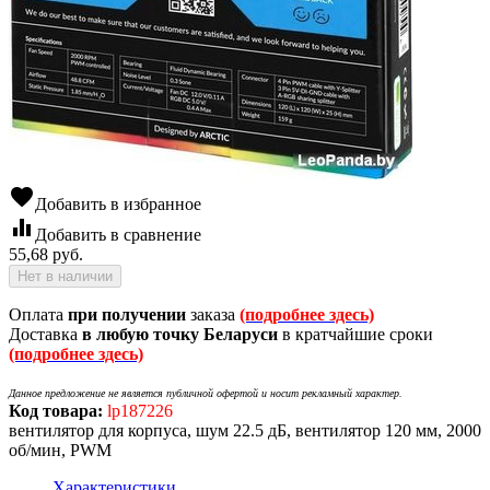
favorite
Добавить в избранное
equalizer
Добавить в сравнение
55,68
руб.
Нет в наличии
Оплата
при получении
заказа
(подробнее здесь)
Доставка
в любую точку Беларуси
в кратчайшие сроки
(подробнее здесь)
Данное предложение не является публичной офертой и носит рекламный характер.
Код товара:
lp187226
вентилятор для корпуса, шум 22.5 дБ, вентилятор 120 мм, 2000
об/мин, PWM
Характеристики