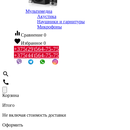
Мультимедиа
Акустика
Наушники и гарнитуры
Микрофоны
equalizer
Сравнение
0
favorite
Избранное
0
+375(29)564-75-75
+375(44)564-75-75
search
call
Корзина
Итого
Не включая стоимость доставки
Оформить