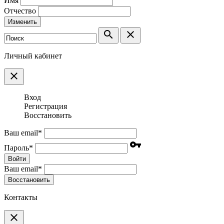
Имя
Отчество
Изменить
search
clear
Личный кабинет
clear
Вход
Регистрация
Восстановить
Ваш email
*
vpn_key
Пароль
*
Войти
Ваш email
*
Воcстановить
Контакты
clear