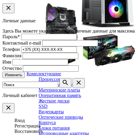
clear
Личные данные
Здесь Вы можете указать/изменить личные данные для максима
Пароль
*
Контактный e-mail
Телефон
Фамилия
Имя
Отчество
Комплектующие
Изменить
Процессоры
search
clear
Системы охлаждения
Материнские платы
Личный кабинет
Оперативная память
Жесткие диски
SSD
clear
Видеокарты
Оптические приводы
Вход
Корпуса
Регистрация
Блоки питания
Восстановить
Беспроводные адаптеры