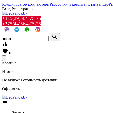
Конфигуратор компьютера
Рассрочки и кредиты
Отзывы LeoPa
Вход
Регистрация
+375(29)564-75-75
+375(44)564-75-75
search
equalizer
favorite
0
Корзина
Итого
Не включая стоимость доставки
Оформить
menu
Закрыть