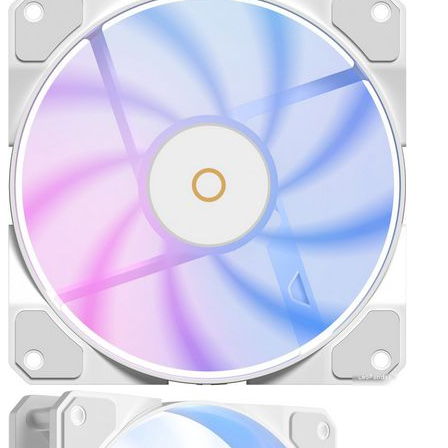
Мыши
Наборы клавиатура и мышь
Коврики для мыши
Мультимедиа
Акустика
Наушники и гарнитуры
Микрофоны