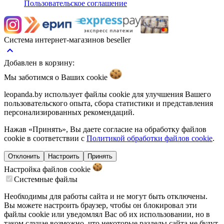
Пользовательское соглашение
Система интернет-магазинов beseller
keyboard_arrow_up
Добавлен в корзину:
Мы заботимся о Ваших
cookie
leopanda.by использует файлы cookie для улучшения Вашего
пользовательского опыта, сбора статистики и представления
персонализированных рекомендаций.
Нажав «Принять», Вы даете согласие на обработку файлов
cookie в соответствии с
Политикой обработки файлов cookie
.
Отклонить
Настроить
Принять
Настройка файлов
cookie
Системные файлы
Необходимы для работы сайта и не могут быть отключены.
Вы можете настроить браузер, чтобы он блокировал эти
файлы cookie или уведомлял Вас об их использовании, но в
таком случае возможно, что некоторые разделы сайта не будут