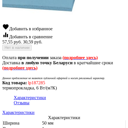
favorite
Добавить в избранное
equalizer
Добавить в сравнение
57,55
руб.
30,59
руб.
Нет в наличии
Оплата
при получении
заказа
(подробнее здесь)
Доставка
в любую точку Беларуси
в кратчайшие сроки
(подробнее здесь)
Данное предложение не является публичной офертой и носит рекламный характер.
Код товара:
lp187285
термопрокладка, 6 Вт/(м?К)
Характеристики
Отзывы
Характеристики
Характеристики
Ширина
50 мм