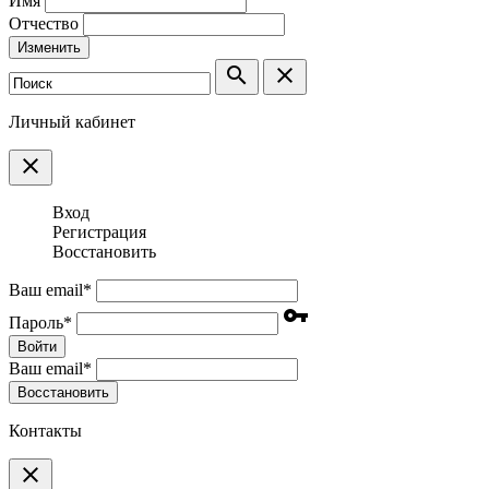
Имя
Отчество
Изменить
search
clear
Личный кабинет
clear
Вход
Регистрация
Восстановить
Ваш email
*
vpn_key
Пароль
*
Войти
Ваш email
*
Воcстановить
Контакты
clear