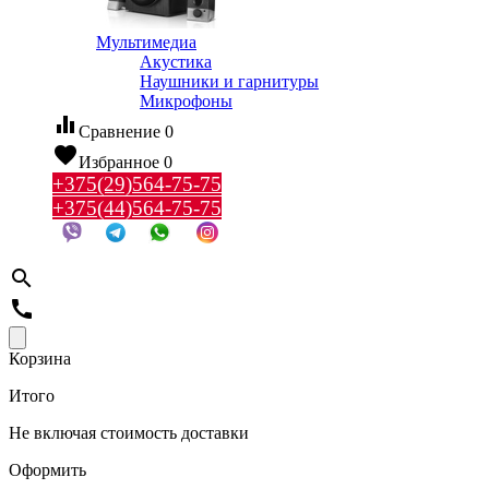
Мультимедиа
Акустика
Наушники и гарнитуры
Микрофоны
equalizer
Сравнение
0
favorite
Избранное
0
+375(29)564-75-75
+375(44)564-75-75
search
call
Корзина
Итого
Не включая стоимость доставки
Оформить