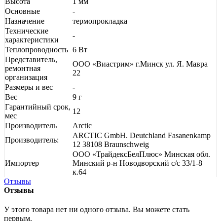
Высота
1 мм
Основные
-
Назначение
термопрокладка
Технические
-
характеристики
Теплопроводность
6 Вт
Представитель,
ООО «Виастрим» г.Минск ул. Я. Мавра
ремонтная
22
организация
Размеры и вес
-
Вес
9 г
Гарантийный срок,
12
мес
Производитель
Arctic
ARCTIC GmbH. Deutchland Fasanenkamp
Производитель:
12 38108 Braunschweig
ООО «ТрайдексБелПлюс» Минская обл.
Импортер
Минский р-н Новодворский с/с 33/1-8
к.64
Отзывы
Отзывы
У этого товара нет ни одного отзыва. Вы можете стать
первым.