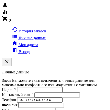
person_outline
equalizer
shopping_cart
0
history
История заказов
list
Личные данные
home
Мои адреса
meeting_room
Выход
clear
Личные данные
Здесь Вы можете указать/изменить личные данные для
максимально комфортного взаимодействия с магазином.
Пароль
*
Контактный e-mail
Телефон
Фамилия