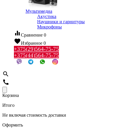
Мультимедиа
Акустика
Наушники и гарнитуры
Микрофоны
equalizer
Сравнение
0
favorite
Избранное
0
+375(29)564-75-75
+375(44)564-75-75
search
call
Корзина
Итого
Не включая стоимость доставки
Оформить