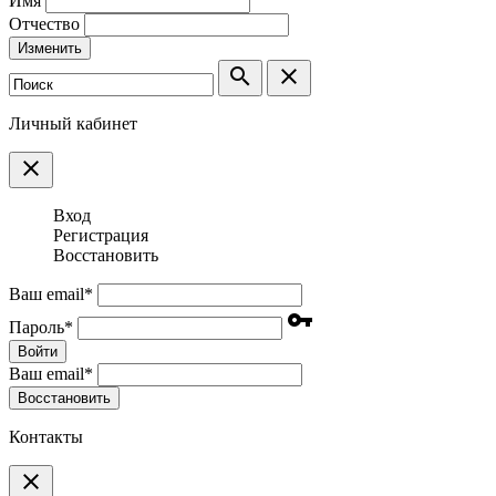
Имя
Отчество
Изменить
search
clear
Личный кабинет
clear
Вход
Регистрация
Восстановить
Ваш email
*
vpn_key
Пароль
*
Войти
Ваш email
*
Воcстановить
Контакты
clear