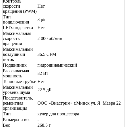
Контроль
скорости
Нет
вращения (PWM)
Тип
3 pin
подключения
LED-подсветка
Нет
Максимальная
скорость
2 000 об/мин
вращения
Максимальный
воздушный
36.5 CFM
поток
Подшипник
гидродинамический
Рассеиваемая
82 Вт
мощность
Тепловые трубки
Нет
Максимальный
22.5 дБ
уровень шума
Представитель,
ремонтная
ООО «Виастрим» г.Минск ул. Я. Мавра 22
организация
Тип
кулер для процессора
Размеры и вес
-
Вес
268.5 г