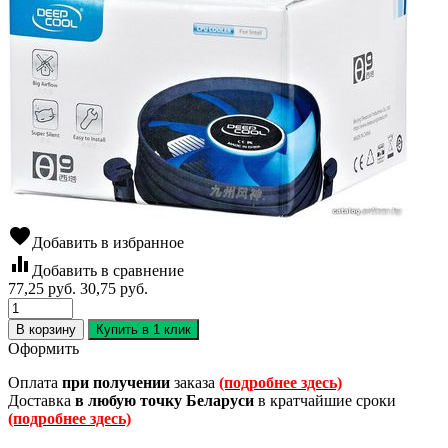
favorite
Добавить в избранное
equalizer
Добавить в сравнение
77,25
руб.
30,75
руб.
В корзину
Купить в 1 клик
Оформить
Оплата
при получении
заказа
(подробнее здесь)
Доставка
в любую точку Беларуси
в кратчайшие сроки
(подробнее здесь)