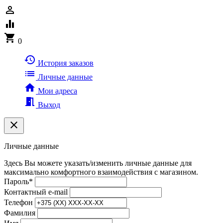
person_outline
equalizer
shopping_cart
0
history
История заказов
list
Личные данные
home
Мои адреса
meeting_room
Выход
clear
Личные данные
Здесь Вы можете указать/изменить личные данные для
максимально комфортного взаимодействия с магазином.
Пароль
*
Контактный e-mail
Телефон
Фамилия