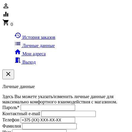
person_outline
equalizer
shopping_cart
0
history
История заказов
list
Личные данные
home
Мои адреса
meeting_room
Выход
clear
Личные данные
Здесь Вы можете указать/изменить личные данные для
максимально комфортного взаимодействия с магазином.
Пароль
*
Контактный e-mail
Телефон
Фамилия