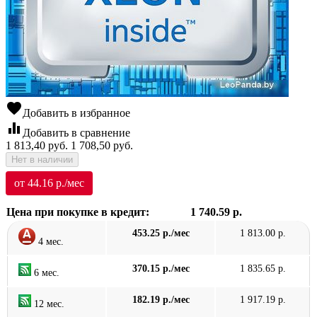
favorite
Добавить в избранное
equalizer
Добавить в сравнение
1 813,40
руб.
1 708,50
руб.
Нет в наличии
от 44.16 р./мес
Цена при покупке в кредит:
1 740.59 р.
453.25 р./мес
1 813.00 р.
4 мес.
370.15 р./мес
1 835.65 р.
6 мес.
182.19 р./мес
1 917.19 р.
12 мес.