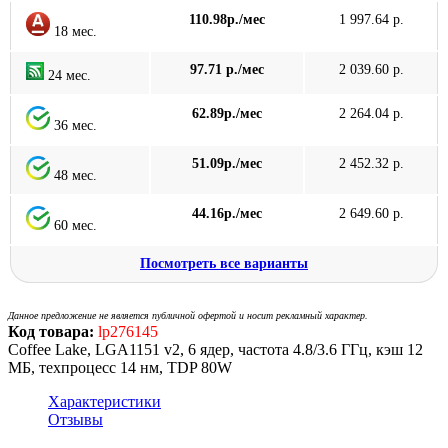
110.98р./мес
1 997.64 р.
18 мес.
97.71 р./мес
2 039.60 р.
24 мес.
62.89р./мес
2 264.04 р.
36 мес.
51.09р./мес
2 452.32 р.
48 мес.
44.16р./мес
2 649.60 р.
60 мес.
Посмотреть все варианты
Данное предложение не является публичной офертой и носит рекламный характер.
Код товара:
lp276145
Coffee Lake, LGA1151 v2, 6 ядер, частота 4.8/3.6 ГГц, кэш 12
МБ, техпроцесс 14 нм, TDP 80W
Характеристики
Отзывы