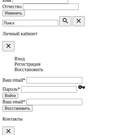
Имя
Отчество
Изменить
search
clear
Личный кабинет
clear
Вход
Регистрация
Восстановить
Ваш email
*
vpn_key
Пароль
*
Войти
Ваш email
*
Воcстановить
Контакты
clear