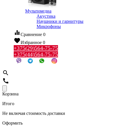
Мультимедиа
Акустика
Наушники и гарнитуры
Микрофоны
equalizer
Сравнение
0
favorite
Избранное
0
+375(29)564-75-75
+375(44)564-75-75
search
call
Корзина
Итого
Не включая стоимость доставки
Оформить