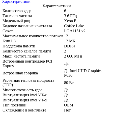
Характеристики
Характеристики
Количество ядер
6
Тактовая частота
3.6 ГГц
Модельный ряд
Xeon E
Кодовое название кристалла
Coffee Lake
Сокет
LGA1151 v2
Максимальное количество потоков
12
Кэш L3
12 МБ
Поддержка памяти
DDR4
Количество каналов памяти
2
Макс. частота памяти
2 666 МГц
Встроенный контроллер PCI
Да
Express
Да Intel UHD Graphics
Встроенная графика
P630
Расчетная тепловая мощность
80 Вт
(TDP)
Многопоточность ядра
Да
Виртуализация Intel VT-x
Да
Виртуализация Intel VT-d
Да
Тип поставки
OEM
Охлаждение в комплекте
Нет