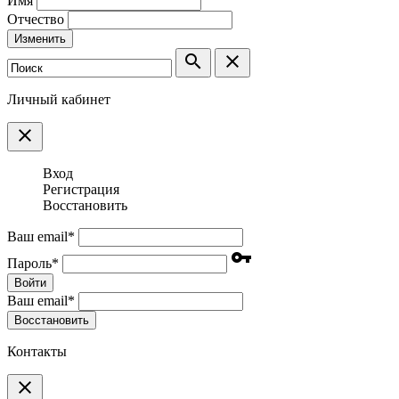
Имя
Отчество
Изменить
search
clear
Личный кабинет
clear
Вход
Регистрация
Восстановить
Ваш email
*
vpn_key
Пароль
*
Войти
Ваш email
*
Воcстановить
Контакты
clear