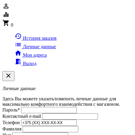
person_outline
equalizer
shopping_cart
0
history
История заказов
list
Личные данные
home
Мои адреса
meeting_room
Выход
clear
Личные данные
Здесь Вы можете указать/изменить личные данные для
максимально комфортного взаимодействия с магазином.
Пароль
*
Контактный e-mail
Телефон
Фамилия