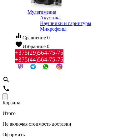
Мультимедиа
Акустика
Наушники и гарнитуры
Микрофоны
equalizer
Сравнение
0
favorite
Избранное
0
+375(29)564-75-75
+375(44)564-75-75
search
call
Корзина
Итого
Не включая стоимость доставки
Оформить