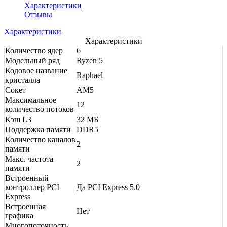
Характеристики
Отзывы
Характеристики
Характеристики
Количество ядер
6
Модельный ряд
Ryzen 5
Кодовое название
Raphael
кристалла
Сокет
AM5
Максимальное
12
количество потоков
Кэш L3
32 МБ
Поддержка памяти
DDR5
Количество каналов
2
памяти
Макс. частота
2
памяти
Встроенный
контроллер PCI
Да PCI Express 5.0
Express
Встроенная
Нет
графика
Многопоточность