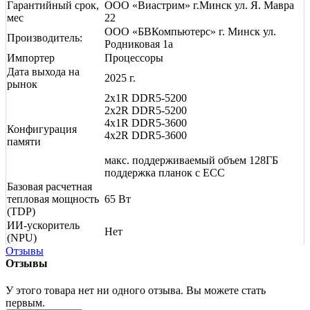
Гарантийный срок,
ООО «Виастрим» г.Минск ул. Я. Мавра
мес
22
ООО «БВКомпьютерс» г. Минск ул.
Производитель:
Родниковая 1а
Импортер
Процессоры
Дата выхода на
2025 г.
рынок
2x1R DDR5-5200
2x2R DDR5-5200
4x1R DDR5-3600
Конфигурация
4x2R DDR5-3600
памяти
макс. поддерживаемый объем 128ГБ
поддержка планок с ECC
Базовая расчетная
тепловая мощность
65 Вт
(TDP)
ИИ-ускоритель
Нет
(NPU)
Отзывы
Отзывы
У этого товара нет ни одного отзыва. Вы можете стать
первым.