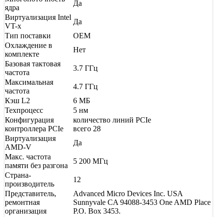
Да
ядра
Виртуализация Intel
Да
VT-x
Тип поставки
OEM
Охлаждение в
Нет
комплекте
Базовая тактовая
3.7 ГГц
частота
Максимальная
4.7 ГГц
частота
Кэш L2
6 МБ
Техпроцесс
5 нм
Конфигурация
количество линий PCIe
контроллера PCIe
всего 28
Виртуализация
Да
AMD-V
Макс. частота
5 200 МГц
памяти без разгона
Страна-
12
производитель
Представитель,
Advanced Micro Devices Inc. USA
ремонтная
Sunnyvale CA 94088-3453 One AMD Place
организация
P.O. Box 3453.