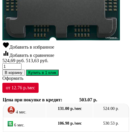
favorite
Добавить в избранное
equalizer
Добавить в сравнение
524,69
руб.
513,63
руб.
В корзину
Купить в 1 клик
Оформить
от 12.76 р./мес
Цена при покупке в кредит:
503.07 р.
131.00 р./мес
524.00 р.
4 мес.
106.98 р./мес
530.53 р.
6 мес.