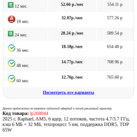
52.66 р./мес
554.11 р.
12 мес.
32.07р./мес
577.26 р.
18 мес.
28.24 р./мес
589.54 р.
24 мес.
18.18р./мес
654.48 р.
36 мес.
14.77р./мес
708.96 р.
48 мес.
12.76р./мес
765.60 р.
60 мес.
Посмотреть все варианты
Данное предложение не является публичной офертой и носит рекламный характер.
Код товара:
lp268044
2025 г, Raphael, AM5, 6 ядер, 12 потоков, частота 4.7/3.7 ГГц,
кэш 6 МБ + 32 МБ, техпроцесс 5 нм, поддержка DDR5, TDP
65W