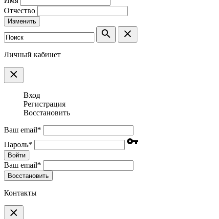
Имя
Отчество
Изменить
search
clear
Личный кабинет
clear
Вход
Регистрация
Восстановить
Ваш email
*
vpn_key
Пароль
*
Войти
Ваш email
*
Воcстановить
Контакты
clear