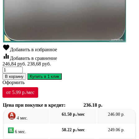
favorite
Добавить в избранное
equalizer
Добавить в сравнение
246,84
руб.
238,68
руб.
В корзину
Купить в 1 клик
Оформить
от 5.99 р./мес
Цена при покупке в кредит:
236.18 р.
61.50 р./мес
246.00 р.
4 мес.
50.22 р./мес
249.06 р.
6 мес.