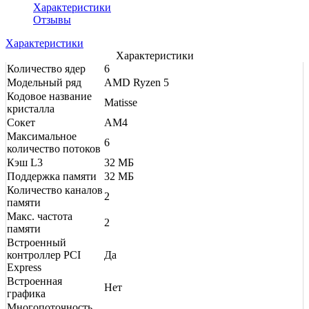
Характеристики
Отзывы
Характеристики
Характеристики
Количество ядер
6
Модельный ряд
AMD Ryzen 5
Кодовое название
Matisse
кристалла
Сокет
AM4
Максимальное
6
количество потоков
Кэш L3
32 МБ
Поддержка памяти
32 МБ
Количество каналов
2
памяти
Макс. частота
2
памяти
Встроенный
контроллер PCI
Да
Express
Встроенная
Нет
графика
Многопоточность