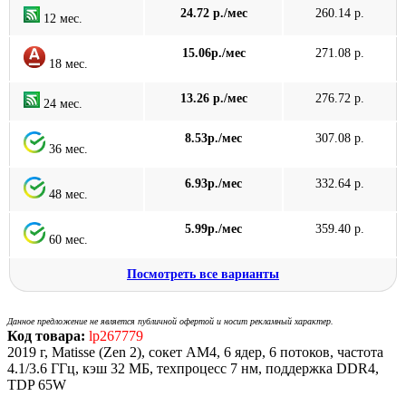
24.72 р./мес
260.14 р.
12 мес.
15.06р./мес
271.08 р.
18 мес.
13.26 р./мес
276.72 р.
24 мес.
8.53р./мес
307.08 р.
36 мес.
6.93р./мес
332.64 р.
48 мес.
5.99р./мес
359.40 р.
60 мес.
Посмотреть все варианты
Данное предложение не является публичной офертой и носит рекламный характер.
Код товара:
lp267779
2019 г, Matisse (Zen 2), сокет AM4, 6 ядер, 6 потоков, частота
4.1/3.6 ГГц, кэш 32 МБ, техпроцесс 7 нм, поддержка DDR4,
TDP 65W