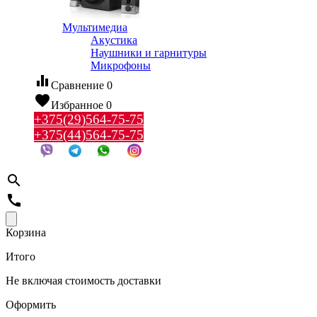
Мультимедиа
Акустика
Наушники и гарнитуры
Микрофоны
equalizer
Сравнение
0
favorite
Избранное
0
+375(29)564-75-75
+375(44)564-75-75
search
call
Корзина
Итого
Не включая стоимость доставки
Оформить