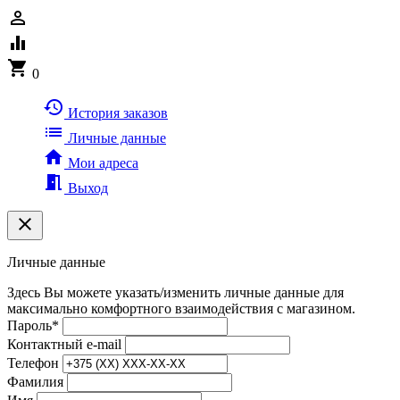
person_outline
equalizer
shopping_cart
0
history
История заказов
list
Личные данные
home
Мои адреса
meeting_room
Выход
clear
Личные данные
Здесь Вы можете указать/изменить личные данные для
максимально комфортного взаимодействия с магазином.
Пароль
*
Контактный e-mail
Телефон
Фамилия