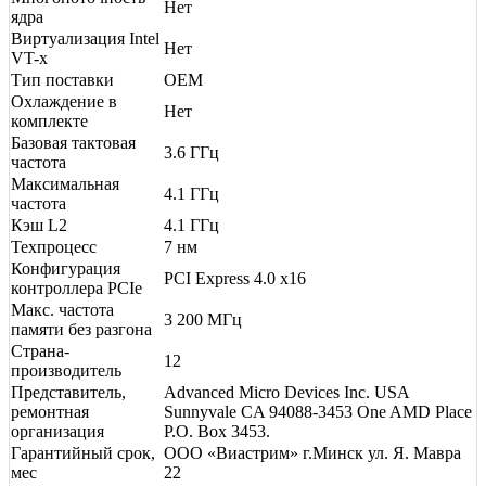
Нет
ядра
Виртуализация Intel
Нет
VT-x
Тип поставки
OEM
Охлаждение в
Нет
комплекте
Базовая тактовая
3.6 ГГц
частота
Максимальная
4.1 ГГц
частота
Кэш L2
4.1 ГГц
Техпроцесс
7 нм
Конфигурация
PCI Express 4.0 x16
контроллера PCIe
Макс. частота
3 200 МГц
памяти без разгона
Страна-
12
производитель
Представитель,
Advanced Micro Devices Inc. USA
ремонтная
Sunnyvale CA 94088-3453 One AMD Place
организация
P.O. Box 3453.
Гарантийный срок,
ООО «Виастрим» г.Минск ул. Я. Мавра
мес
22