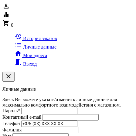
person_outline
equalizer
shopping_cart
0
history
История заказов
list
Личные данные
home
Мои адреса
meeting_room
Выход
clear
Личные данные
Здесь Вы можете указать/изменить личные данные для
максимально комфортного взаимодействия с магазином.
Пароль
*
Контактный e-mail
Телефон
Фамилия