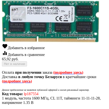
favorite
Добавить в избранное
equalizer
Добавить в сравнение
65,92
руб.
Нет в наличии
Оплата
при получении
заказа
(подробнее здесь)
Доставка
в любую точку Беларуси
в кратчайшие сроки
(подробнее здесь)
Данное предложение не является публичной офертой и носит рекламный характер.
Код товара:
lp187554
1 модуль, частота 1600 МГц, CL 11T, тайминги 11-11-11-28,
напряжение 1.35 В