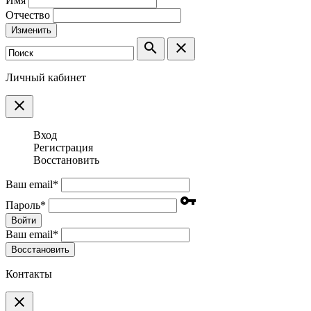
Имя
Отчество
Изменить
search
clear
Личный кабинет
clear
Вход
Регистрация
Восстановить
Ваш email
*
vpn_key
Пароль
*
Войти
Ваш email
*
Воcстановить
Контакты
clear