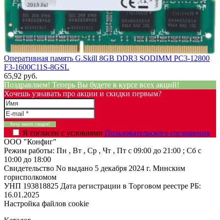
Оперативная память G.Skill 8GB DDR3 SODIMM PC3-12800
F3-1600C11S-8GSL
65,92 руб.
Поздравляем! Теперь Вы будете в курсе всех акций!
Хочешь узнавать про акции и скидки первым?
Я согласен с условиями
Пользовательского соглашения
ООО "Конфиг"
Режим работы:
Пн , Вт , Ср , Чт , Пт c 09:00 до 21:00 ; Сб c
10:00 до 18:00
Свидетельство No выдано 5 декабря 2024 г. Минским
горисполкомом
УНП 193818825
Дата регистрации в Торговом реестре РБ:
16.01.2025
Настройка файлов cookie