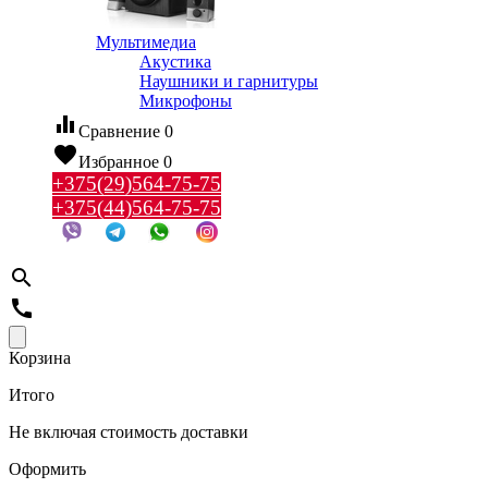
Мультимедиа
Акустика
Наушники и гарнитуры
Микрофоны
equalizer
Сравнение
0
favorite
Избранное
0
+375(29)564-75-75
+375(44)564-75-75
search
call
Корзина
Итого
Не включая стоимость доставки
Оформить