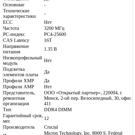
Основные
-
Технические
-
характеристики
ECC
Нет
Частота
3200 МГц
PC-индекс
PC4-25600
CAS Latency
16T
Напряжение
1.35 В
питания
Низкопрофильный
Нет
модуль
Подсветка
Да
элементов платы
Профили XMP
Да
Профили AMP
Нет
Представитель,
ООО «Открытый партнер», 220094, г.
ремонтная
Минск, 2-ой пер. Велосипедный, 30, офис
организация
411
Тип
DDR4 DIMM
Гарантийный срок,
12
мес
Производитель
Crucial
Micron Technology, Inc. 8000 S. Federal