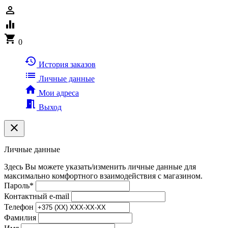
person_outline
equalizer
shopping_cart
0
history
История заказов
list
Личные данные
home
Мои адреса
meeting_room
Выход
clear
Личные данные
Здесь Вы можете указать/изменить личные данные для
максимально комфортного взаимодействия с магазином.
Пароль
*
Контактный e-mail
Телефон
Фамилия