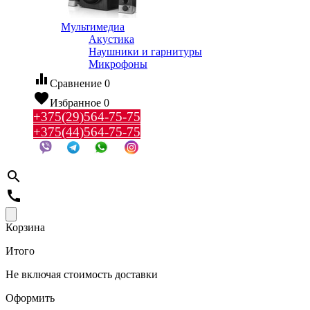
Мультимедиа
Акустика
Наушники и гарнитуры
Микрофоны
equalizer
Сравнение
0
favorite
Избранное
0
+375(29)564-75-75
+375(44)564-75-75
search
call
Корзина
Итого
Не включая стоимость доставки
Оформить