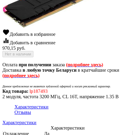
favorite
Добавить в избранное
equalizer
Добавить в сравнение
970,15
руб.
Нет в наличии
Оплата
при получении
заказа
(подробнее здесь)
Доставка
в любую точку Беларуси
в кратчайшие сроки
(подробнее здесь)
Данное предложение не является публичной офертой и носит рекламный характер.
Код товара:
lp187493
2 модуля, частота 3200 МГц, CL 16T, напряжение 1.35 В
Характеристики
Отзывы
Характеристики
Характеристики
Охлаждение
Да