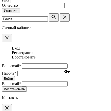
Имя
Отчество
Изменить
search
clear
Личный кабинет
clear
Вход
Регистрация
Восстановить
Ваш email
*
vpn_key
Пароль
*
Войти
Ваш email
*
Воcстановить
Контакты
clear