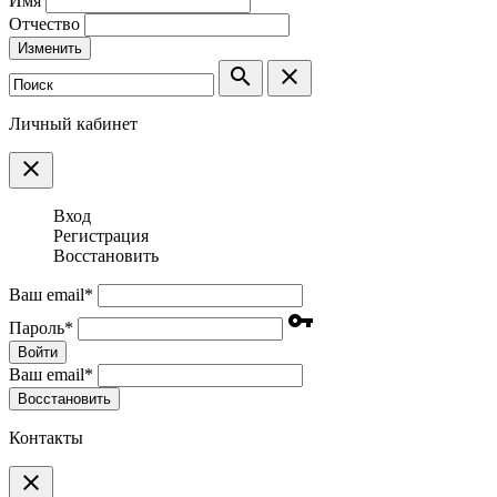
Имя
Отчество
Изменить
search
clear
Личный кабинет
clear
Вход
Регистрация
Восстановить
Ваш email
*
vpn_key
Пароль
*
Войти
Ваш email
*
Воcстановить
Контакты
clear