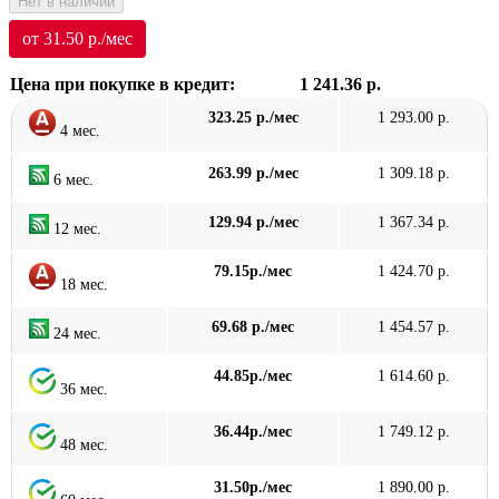
Нет в наличии
от 31.50 р./мес
Цена при покупке в кредит:
1 241.36 р.
323.25 р./мес
1 293.00 р.
4 мес.
263.99 р./мес
1 309.18 р.
6 мес.
129.94 р./мес
1 367.34 р.
12 мес.
79.15р./мес
1 424.70 р.
18 мес.
69.68 р./мес
1 454.57 р.
24 мес.
44.85р./мес
1 614.60 р.
36 мес.
36.44р./мес
1 749.12 р.
48 мес.
31.50р./мес
1 890.00 р.