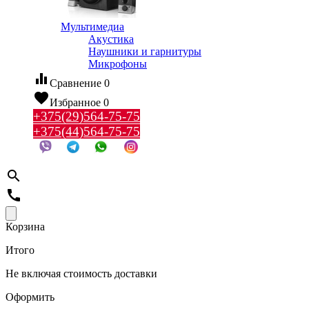
Мультимедиа
Акустика
Наушники и гарнитуры
Микрофоны
equalizer
Сравнение
0
favorite
Избранное
0
+375(29)564-75-75
+375(44)564-75-75
search
call
Корзина
Итого
Не включая стоимость доставки
Оформить