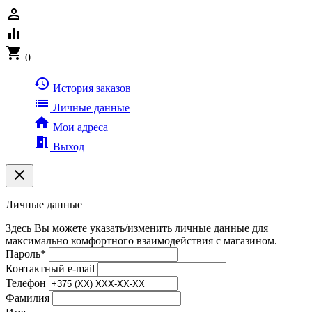
person_outline
equalizer
shopping_cart
0
history
История заказов
list
Личные данные
home
Мои адреса
meeting_room
Выход
clear
Личные данные
Здесь Вы можете указать/изменить личные данные для
максимально комфортного взаимодействия с магазином.
Пароль
*
Контактный e-mail
Телефон
Фамилия