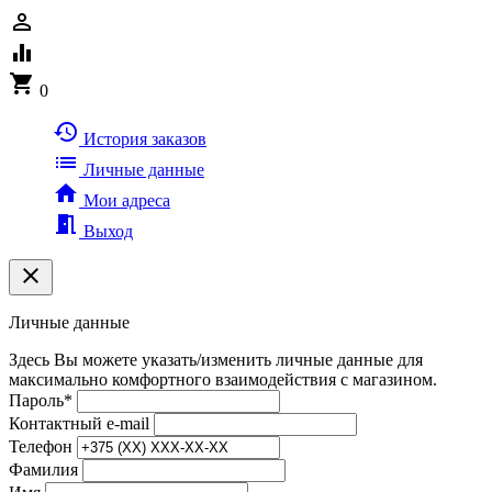
person_outline
equalizer
shopping_cart
0
history
История заказов
list
Личные данные
home
Мои адреса
meeting_room
Выход
clear
Личные данные
Здесь Вы можете указать/изменить личные данные для
максимально комфортного взаимодействия с магазином.
Пароль
*
Контактный e-mail
Телефон
Фамилия