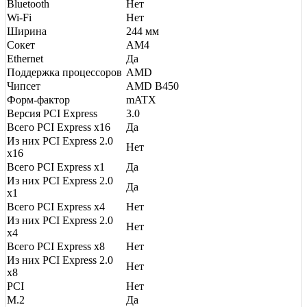
Bluetooth
Нет
Wi-Fi
Нет
Ширина
244 мм
Сокет
AM4
Ethernet
Да
Поддержка процессоров
AMD
Чипсет
AMD B450
Форм-фактор
mATX
Версия PCI Express
3.0
Всего PCI Express x16
Да
Из них PCI Express 2.0
Нет
x16
Всего PCI Express x1
Да
Из них PCI Express 2.0
Да
x1
Всего PCI Express x4
Нет
Из них PCI Express 2.0
Нет
x4
Всего PCI Express x8
Нет
Из них PCI Express 2.0
Нет
x8
PCI
Нет
M.2
Да