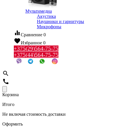
Мультимедиа
Акустика
Наушники и гарнитуры
Микрофоны
equalizer
Сравнение
0
favorite
Избранное
0
+375(29)564-75-75
+375(44)564-75-75
search
call
Корзина
Итого
Не включая стоимость доставки
Оформить