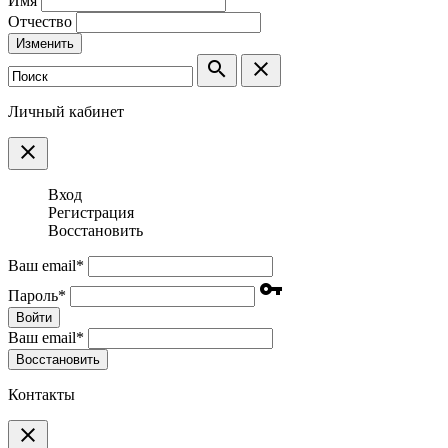
Имя
Отчество
Изменить
search
clear
Личный кабинет
clear
Вход
Регистрация
Восстановить
Ваш email
*
vpn_key
Пароль
*
Войти
Ваш email
*
Воcстановить
Контакты
clear