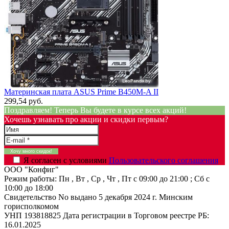
Материнская плата ASUS Prime B450M-A II
299,54 руб.
Поздравляем! Теперь Вы будете в курсе всех акций!
Хочешь узнавать про акции и скидки первым?
Я согласен с условиями
Пользовательского соглашения
ООО "Конфиг"
Режим работы:
Пн , Вт , Ср , Чт , Пт c 09:00 до 21:00 ; Сб c
10:00 до 18:00
Свидетельство No выдано 5 декабря 2024 г. Минским
горисполкомом
УНП 193818825
Дата регистрации в Торговом реестре РБ:
16.01.2025