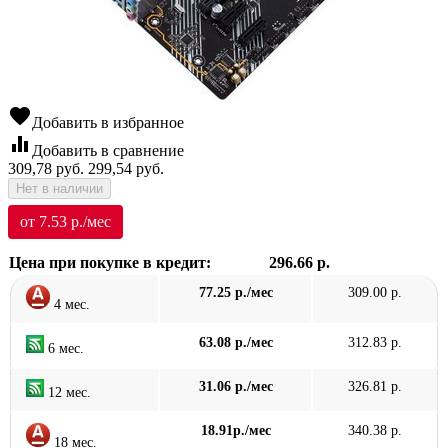
favorite
Добавить в избранное
equalizer
Добавить в сравнение
309,78
руб.
299,54
руб.
Нет в наличии
от 7.53 р./мес
Цена при покупке в кредит:
296.66 р.
77.25 р./мес
309.00 р.
4 мес.
63.08 р./мес
312.83 р.
6 мес.
31.06 р./мес
326.81 р.
12 мес.
18.91р./мес
340.38 р.
18 мес.