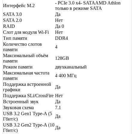
- PCIe 3.0 x4- SATAAMD Athlon
Интерфейс M.2
только в режиме SATA
SATA 3.0
Да
SATA 2.0
Нет
RAID
Да 0
Слот для модуля Wi-Fi
Нет
Тип памяти
DDR4
Количество слотов
4
памяти
Максимальный объём
128GB
памяти
Режим памяти
двухканальный
Максимальная частота
4 400 МГц
памяти
Поддержка встроенной
Да
графики
Поддержка SLi/CrossFire
Нет
Встроенный звук
Да
Звуковая схема
7.1
USB 3.2 Gen1 Type-A (5
Да
Гбит/с)
USB 3.2 Gen2 Type-A (10
Да
Гбит/с)