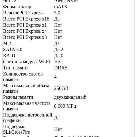
Чипсет
AMD B850
Форм-фактор
mATX
Версия PCI Express
5.0
Всего PCI Express x16
Да
Всего PCI Express x1
Нет
Всего PCI Express x4
Нет
Всего PCI Express x8
Нет
M.2
Да
SATA 3.0
Да 2
RAID
Да 0
Слот для модуля Wi-Fi
Нет
Тип памяти
DDR5
Количество слотов
4
памяти
Максимальный объём
256GB
памяти
Режим памяти
двухканальный
Максимальная частота
8 000 МГц
памяти
Поддержка встроенной
Да
графики
Поддержка
Нет
SLi/CrossFire