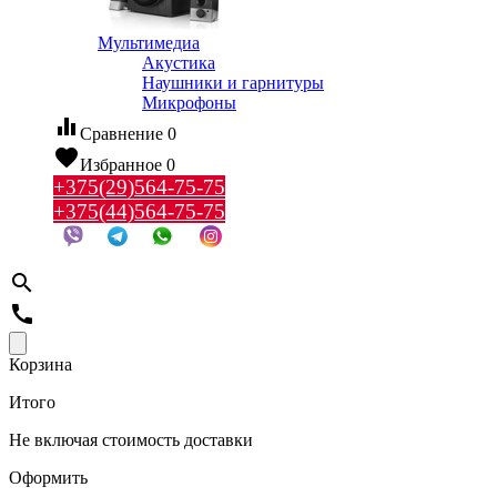
Мультимедиа
Акустика
Наушники и гарнитуры
Микрофоны
equalizer
Сравнение
0
favorite
Избранное
0
+375(29)564-75-75
+375(44)564-75-75
search
call
Корзина
Итого
Не включая стоимость доставки
Оформить