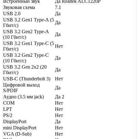
Встроенный звук
Да Realtek ALC1220P
Звуковая схема
7.1
USB 2.0
Да
USB 3.2 Gen1 Type-A (5
Да
Гбит/с)
USB 3.2 Gen2 Type-A
Да
(10 Гбит/с)
USB 3.2 Gen1 Type-C (5
Нет
Гбит/с)
USB 3.2 Gen2 Type-C
Да
(10 Гбит/с)
USB 3.2 Gen 2x2 (20
Да
Гбит/с)
USB-C (Thunderbolt 3)
Нет
Цифровой выход
Да
S/PDIF
Аудио (3.5 мм jack)
Да 2
COM
Нет
LPT
Нет
PS/2
Нет
DisplayPort
Да
mini DisplayPort
Нет
VGA (D-Sub)
Нет