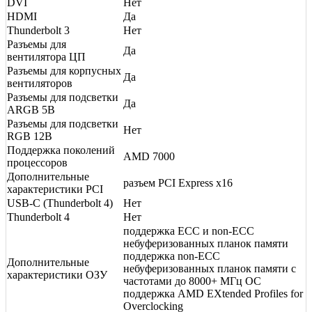
DVI
Нет
HDMI
Да
Thunderbolt 3
Нет
Разъемы для
Да
вентилятора ЦП
Разъемы для корпусных
Да
вентиляторов
Разъемы для подсветки
Да
ARGB 5В
Разъемы для подсветки
Нет
RGB 12В
Поддержка поколений
AMD 7000
процессоров
Дополнительные
разъем PCI Express x16
характеристики PCI
USB-C (Thunderbolt 4)
Нет
Thunderbolt 4
Нет
поддержка ECC и non-ECC
небуферизованных планок памяти
поддержка non-ECC
Дополнительные
небуферизованных планок памяти с
характеристики ОЗУ
частотами до 8000+ МГц OC
поддержка AMD EXtended Profiles for
Overclocking