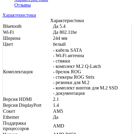
Отзывы
Характеристики
Характеристики
Bluetooth
Да 5.4
Wi-Fi
Да 802.11be
Ширина
244 мм
Цвет
белый
- кабель SATA
- Wi-Fi антенна
- стяжки
- комплект M.2 Q-Latch
Комплектация
- брелок ROG
- стикеры ROG Strix
- резинки для M.2
- комплект винтов для M.2 SSD
- документация
Версия HDMI
2.1
Версия DisplayPort
1.4
Сокет
AM5
Ethernet
Да
Поддержка
AMD
процессоров