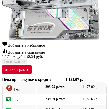
favorite
Добавить в избранное
equalizer
Добавить в сравнение
1 175,03
руб.
958,54
руб.
Нет в наличии
от 28.62 р./мес
Цена при покупке в кредит:
1 128.07 р.
293.75 р./мес
1 175.00 р.
4 мес.
239.89 р./мес
1 189.65 р.
6 мес.