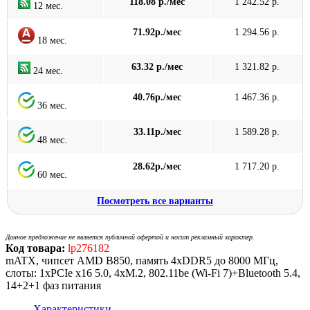
118.08 р./мес
1 242.52 р.
12 мес.
71.92р./мес
1 294.56 р.
18 мес.
63.32 р./мес
1 321.82 р.
24 мес.
40.76р./мес
1 467.36 р.
36 мес.
33.11р./мес
1 589.28 р.
48 мес.
28.62р./мес
1 717.20 р.
60 мес.
Посмотреть все варианты
Данное предложение не является публичной офертой и носит рекламный характер.
Код товара:
lp276182
mATX, чипсет AMD B850, память 4xDDR5 до 8000 МГц,
слоты: 1xPCIe x16 5.0, 4xM.2, 802.11be (Wi-Fi 7)+Bluetooth 5.4,
14+2+1 фаз питания
Характеристики