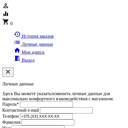
person_outline
equalizer
shopping_cart
0
history
История заказов
list
Личные данные
home
Мои адреса
meeting_room
Выход
clear
Личные данные
Здесь Вы можете указать/изменить личные данные для
максимально комфортного взаимодействия с магазином.
Пароль
*
Контактный e-mail
Телефон
Фамилия