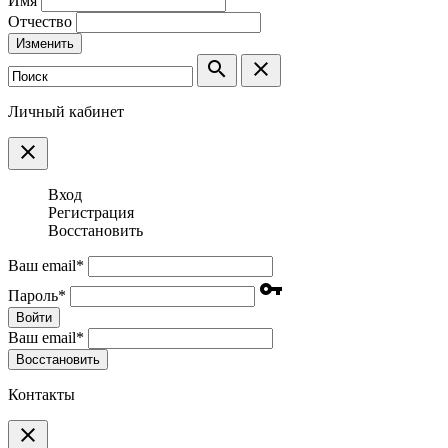
Имя
Отчество
Изменить
search
clear
Личный кабинет
clear
Вход
Регистрация
Восстановить
Ваш email
*
vpn_key
Пароль
*
Войти
Ваш email
*
Воcстановить
Контакты
clear