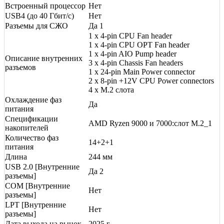
Встроенный процессор
Нет
USB4 (до 40 Гбит/с)
Нет
Разъемы для СЖО
Да 1
1 x 4-pin CPU Fan header
1 x 4-pin CPU OPT Fan header
1 x 4-pin AIO Pump header
Описание внутренних
3 x 4-pin Chassis Fan headers
разъемов
1 x 24-pin Main Power connector
2 x 8-pin +12V CPU Power connectors
4 x M.2 слота
Охлаждение фаз
Да
питания
Спецификации
AMD Ryzen 9000 и 7000:слот M.2_1
накопителей
Количество фаз
14+2+1
питания
Длина
244 мм
USB 2.0 [Внутренние
Да 2
разъемы]
COM [Внутренние
Нет
разъемы]
LPT [Внутренние
Нет
разъемы]
Дата выхода на рынок
2025 г.