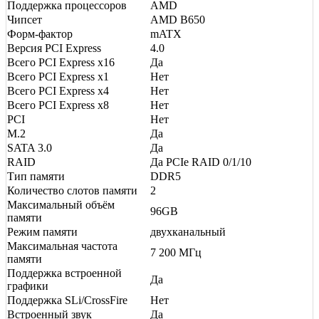
Поддержка процессоров
AMD
Чипсет
AMD B650
Форм-фактор
mATX
Версия PCI Express
4.0
Всего PCI Express x16
Да
Всего PCI Express x1
Нет
Всего PCI Express x4
Нет
Всего PCI Express x8
Нет
PCI
Нет
M.2
Да
SATA 3.0
Да
RAID
Да PCIe RAID 0/1/10
Тип памяти
DDR5
Количество слотов памяти
2
Максимальный объём
96GB
памяти
Режим памяти
двухканальный
Максимальная частота
7 200 МГц
памяти
Поддержка встроенной
Да
графики
Поддержка SLi/CrossFire
Нет
Встроенный звук
Да