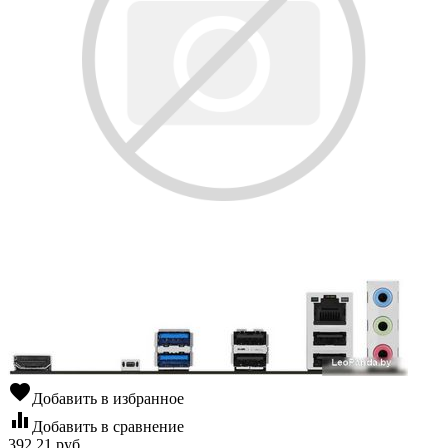
favorite
Добавить в избранное
equalizer
Добавить в сравнение
392,21
руб.