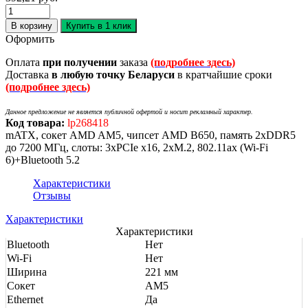
В корзину
Купить в 1 клик
Оформить
Оплата
при получении
заказа
(подробнее здесь)
Доставка
в любую точку Беларуси
в кратчайшие сроки
(подробнее здесь)
Данное предложение не является публичной офертой и носит рекламный характер.
Код товара:
lp268418
mATX, сокет AMD AM5, чипсет AMD B650, память 2xDDR5
до 7200 МГц, слоты: 3xPCIe x16, 2xM.2, 802.11ax (Wi-Fi
6)+Bluetooth 5.2
Характеристики
Отзывы
Характеристики
Характеристики
Bluetooth
Нет
Wi-Fi
Нет
Ширина
221 мм
Сокет
AM5
Ethernet
Да