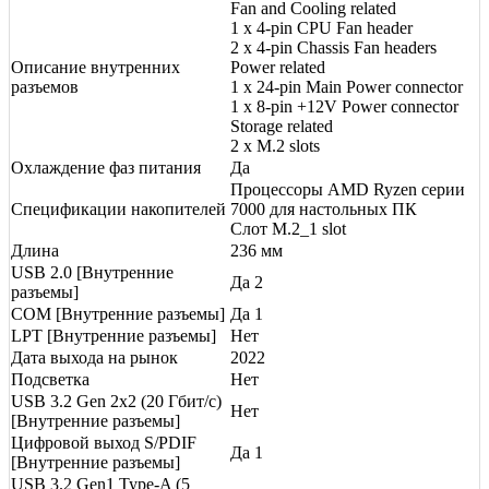
Fan and Cooling related
1 x 4-pin CPU Fan header
2 x 4-pin Chassis Fan headers
Описание внутренних
Power related
разъемов
1 x 24-pin Main Power connector
1 x 8-pin +12V Power connector
Storage related
2 x M.2 slots
Охлаждение фаз питания
Да
Процессоры AMD Ryzen серии
Спецификации накопителей
7000 для настольных ПК
Слот M.2_1 slot
Длина
236 мм
USB 2.0 [Внутренние
Да 2
разъемы]
COM [Внутренние разъемы]
Да 1
LPT [Внутренние разъемы]
Нет
Дата выхода на рынок
2022
Подсветка
Нет
USB 3.2 Gen 2x2 (20 Гбит/с)
Нет
[Внутренние разъемы]
Цифровой выход S/PDIF
Да 1
[Внутренние разъемы]
USB 3.2 Gen1 Type-A (5