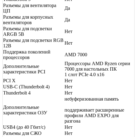
Разъемы для вентилятора
Да
ЦП
Разъемы для корпусных
Да
вентиляторов
Разъемы для подсветки
Нет
ARGB 5В
Разъемы для подсветки RGB
Нет
12В
Поддержка поколений
AMD 7000
процессоров
Процессоры AMD Ryzen серии
Дополнительные
7000 для настольных ПК
характеристики PCI
1 слот PCIe 4.0 x16
PCI X
Нет
USB-C (Thunderbolt 4)
Нет
Thunderbolt 4
Нет
небуферизованная память
Дополнительные
поддерживает расширенные
характеристики ОЗУ
профили AMD EXPO для
разгона
USB4 (до 40 Гбит/с)
Нет
Разъемы для СЖО
Нет