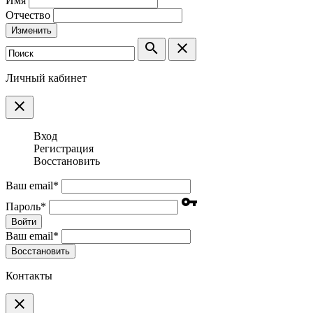
Имя
Отчество
Изменить
search
clear
Личный кабинет
clear
Вход
Регистрация
Восстановить
Ваш email
*
vpn_key
Пароль
*
Войти
Ваш email
*
Воcстановить
Контакты
clear