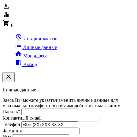
person_outline
equalizer
shopping_cart
0
history
История заказов
list
Личные данные
home
Мои адреса
meeting_room
Выход
clear
Личные данные
Здесь Вы можете указать/изменить личные данные для
максимально комфортного взаимодействия с магазином.
Пароль
*
Контактный e-mail
Телефон
Фамилия