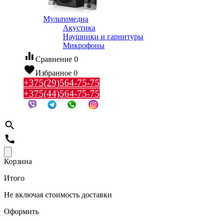
Мультимедиа
Акустика
Наушники и гарнитуры
Микрофоны
equalizer
Сравнение
0
favorite
Избранное
0
+375(29)564-75-75
+375(44)564-75-75
search
call
Корзина
Итого
Не включая стоимость доставки
Оформить