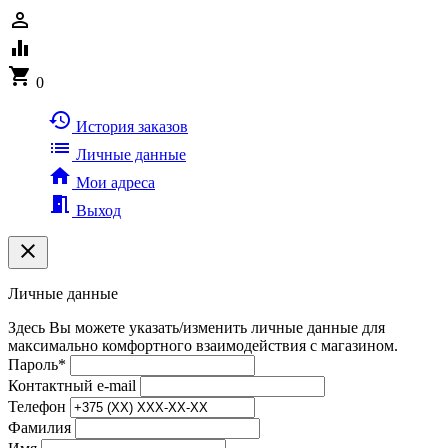
person_outline
equalizer
shopping_cart
0
history
История заказов
list
Личные данные
home
Мои адреса
meeting_room
Выход
clear
Личные данные
Здесь Вы можете указать/изменить личные данные для
максимально комфортного взаимодействия с магазином.
Пароль
*
Контактный e-mail
Телефон
Фамилия