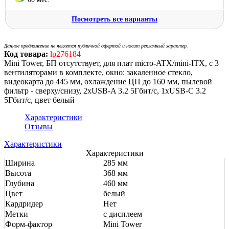
Посмотреть все варианты
Данное предложение не является публичной офертой и носит рекламный характер.
Код товара:
lp276184
Mini Tower, БП отсутствует, для плат micro-ATX/mini-ITX, с 3
вентиляторами в комплекте, окно: закаленное стекло,
видеокарта до 445 мм, охлаждение ЦП до 160 мм, пылевой
фильтр - сверху/снизу, 2xUSB-A 3.2 5Гбит/с, 1xUSB-C 3.2
5Гбит/с, цвет белый
Характеристики
Отзывы
Характеристики
Характеристики
Ширина
285 мм
Высота
368 мм
Глубина
460 мм
Цвет
белый
Кардридер
Нет
Метки
с дисплеем
Форм-фактор
Mini Tower