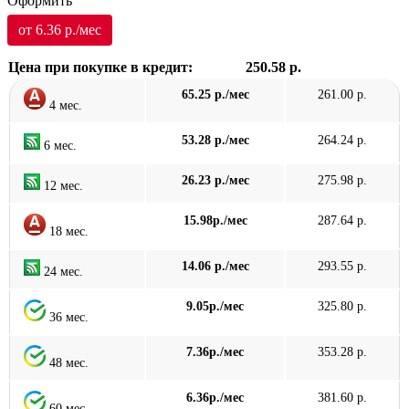
Оформить
от 6.36 р./мес
Цена при покупке в кредит:
250.58 р.
65.25 р./мес
261.00 р.
4 мес.
53.28 р./мес
264.24 р.
6 мес.
26.23 р./мес
275.98 р.
12 мес.
15.98р./мес
287.64 р.
18 мес.
14.06 р./мес
293.55 р.
24 мес.
9.05р./мес
325.80 р.
36 мес.
7.36р./мес
353.28 р.
48 мес.
6.36р./мес
381.60 р.
60 мес.