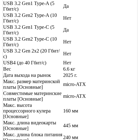
USB 3.2 Gen1 Type-A (5
Да
Гбит/с)
USB 3.2 Gen2 Type-A (10
Нет
Гбит/с)
USB 3.2 Gen1 Type-C (5
Да
Гбит/с)
USB 3.2 Gen2 Type-C (10
Нет
Гбит/с)
USB 3.2 Gen 2x2 (20 Гбит/
Нет
с)
USB4 (до 40 Гбит/с)
Нет
Вес
6.6 кг
Дата выхода на рынок
2025 г.
Макс. размер материнской
micro-ATX
платы [Основные]
Совместимые материнские
micro-ATX
платы [Основные]
Макс. высота
процессорного кулера
160 мм
[Основные]
Макс. длина видеокарты
445 мм
[Основные]
Макс. длина блока питания
240 мм