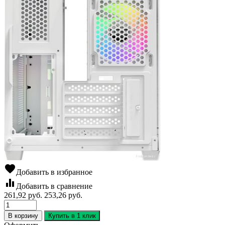
favorite
Добавить в избранное
equalizer
Добавить в сравнение
261,92
руб.
253,26
руб.
В корзину
Купить в 1 клик