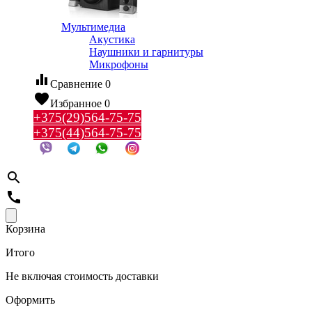
Мультимедиа
Акустика
Наушники и гарнитуры
Микрофоны
equalizer
Сравнение
0
favorite
Избранное
0
+375(29)564-75-75
+375(44)564-75-75
search
call
Корзина
Итого
Не включая стоимость доставки
Оформить