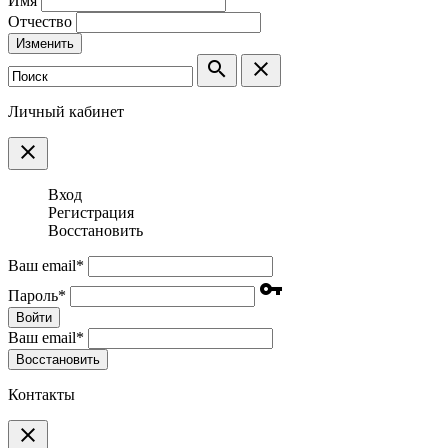
Имя
Отчество
Изменить
search
clear
Личный кабинет
clear
Вход
Регистрация
Восстановить
Ваш email
*
vpn_key
Пароль
*
Войти
Ваш email
*
Воcстановить
Контакты
clear