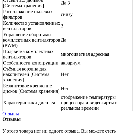
Отсеки 2.5 дюймов
Да 3
[Система хранения]
Расположение пылевых
снизу
фильтров
Количество установленных
3
вентиляторов
Управление оборотами
комплектных вентиляторов
Да
(PWM)
Подсветка комплектных
многоцветная адресная
вентиляторов
Особенности конструкции
аквариум
Съёмная корзина для
накопителей [Система
Нет
хранения]
Безвинтовое крепление
Нет
дисков [Система хранения]
отображение температуры
Характеристики дисплея
процессора и видеокарты в
реальном времени
Отзывы
Отзывы
У этого товара нет ни одного отзыва. Вы можете стать