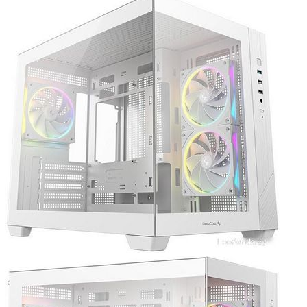
Мыши
Наборы клавиатура и мышь
Коврики для мыши
Мультимедиа
Акустика
Наушники и гарнитуры
Микрофоны