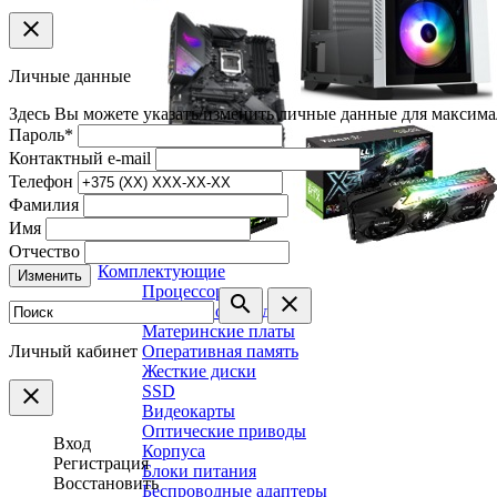
clear
Личные данные
Здесь Вы можете указать/изменить личные данные для максима
Пароль
*
Контактный e-mail
Телефон
Фамилия
Имя
Отчество
Комплектующие
Изменить
Процессоры
search
clear
Системы охлаждения
Материнские платы
Личный кабинет
Оперативная память
Жесткие диски
SSD
clear
Видеокарты
Оптические приводы
Вход
Корпуса
Регистрация
Блоки питания
Восстановить
Беспроводные адаптеры