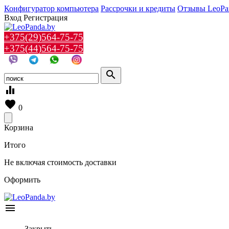
Конфигуратор компьютера
Рассрочки и кредиты
Отзывы LeoPa
Вход
Регистрация
+375(29)564-75-75
+375(44)564-75-75
search
equalizer
favorite
0
Корзина
Итого
Не включая стоимость доставки
Оформить
menu
Закрыть