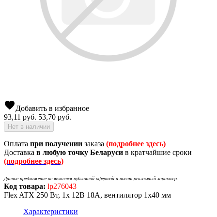
favorite
Добавить в избранное
93,11
руб.
53,70
руб.
Нет в наличии
Оплата
при получении
заказа
(подробнее здесь)
Доставка
в любую точку Беларуси
в кратчайшие сроки
(подробнее здесь)
Данное предложение не является публичной офертой и носит рекламный характер.
Код товара:
lp276043
Flex ATX 250 Вт, 1x 12В 18А, вентилятор 1x40 мм
Характеристики