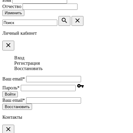
Имя
Отчество
Изменить
search
clear
Личный кабинет
clear
Вход
Регистрация
Восстановить
Ваш email
*
vpn_key
Пароль
*
Войти
Ваш email
*
Воcстановить
Контакты
clear