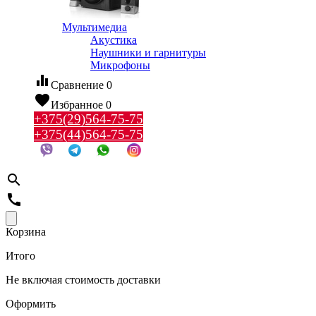
Мультимедиа
Акустика
Наушники и гарнитуры
Микрофоны
equalizer
Сравнение
0
favorite
Избранное
0
+375(29)564-75-75
+375(44)564-75-75
search
call
Корзина
Итого
Не включая стоимость доставки
Оформить