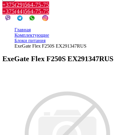
+375(29)564-75-75
+375(44)564-75-75
Главная
Комплектующие
Блоки питания
ExeGate Flex F250S EX291347RUS
ExeGate Flex F250S EX291347RUS