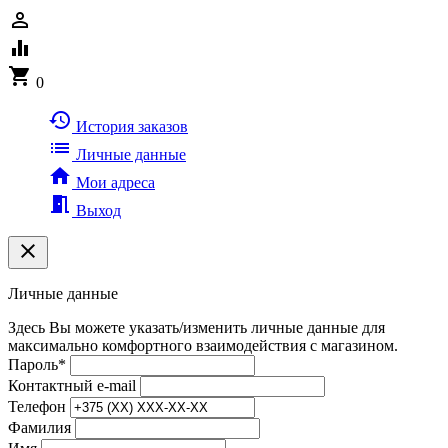
person_outline
equalizer
shopping_cart
0
history
История заказов
list
Личные данные
home
Мои адреса
meeting_room
Выход
clear
Личные данные
Здесь Вы можете указать/изменить личные данные для
максимально комфортного взаимодействия с магазином.
Пароль
*
Контактный e-mail
Телефон
Фамилия