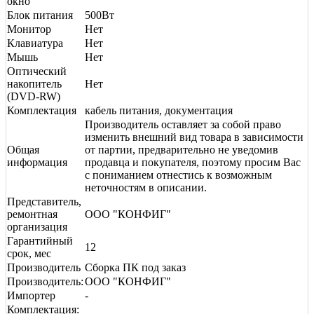
окно
Блок питания
500Вт
Монитор
Нет
Клавиатура
Нет
Мышь
Нет
Оптический
накопитель
Нет
(DVD-RW)
Комплектация
кабель питания, документация
Производитель оставляет за собой право
изменить внешний вид товара в зависимости
Общая
от партии, предварительно не уведомив
информация
продавца и покупателя, поэтому просим Вас
с пониманием отнестись к возможным
неточностям в описании.
Представитель,
ремонтная
ООО "КОНФИГ"
организация
Гарантийный
12
срок, мес
Производитель
Сборка ПК под заказ
Производитель:
ООО "КОНФИГ"
Импортер
-
Комплектация: