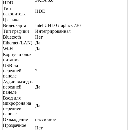
SATA 3.0
HDD
Тип
HDD
накопителя
Графика:
Видеокарта
Intel UHD Graphics 730
Тип графики
Интегрированная
Bluetooth
Нет
Ethernet (LAN)
Да
Wi-Fi
Да
Корпус и блок
питания:
USB на
передней
2
панеле
Аудио выход на
передней
Да
панеле
Вход для
микрофона на
Да
передней
панеле
Охлаждение
пассивное
Прозрачное
Нет