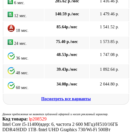
285.62 р./мес
1 416.46 р.
6 мес.
140.59 р./мес
1 479.46 р.
12 мес.
85.64р./мес
1 541.52 р.
18 мес.
75.40 р./мес
1 573.85 р.
24 мес.
48.53р./мес
1 747.08 р.
36 мес.
39.43р./мес
1 892.64 р.
48 мес.
34.08р./мес
2 044.80 р.
60 мес.
Посмотреть все варианты
Данное предложение не является публичной офертой и носит рекламный характер.
Код товара:
lp208529
Intel Core i5-11400(ядер: 6, частота 2 600 МГц)/H510/16ГБ
DDR4/HDD 1TB /Intel UHD Graphics 730/Wi-Fi 500Вт