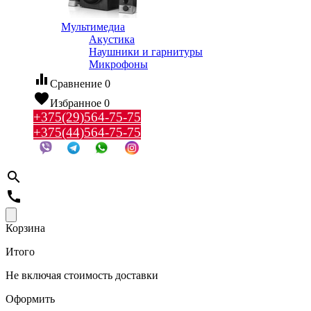
Мультимедиа
Акустика
Наушники и гарнитуры
Микрофоны
equalizer
Сравнение
0
favorite
Избранное
0
+375(29)564-75-75
+375(44)564-75-75
search
call
Корзина
Итого
Не включая стоимость доставки
Оформить