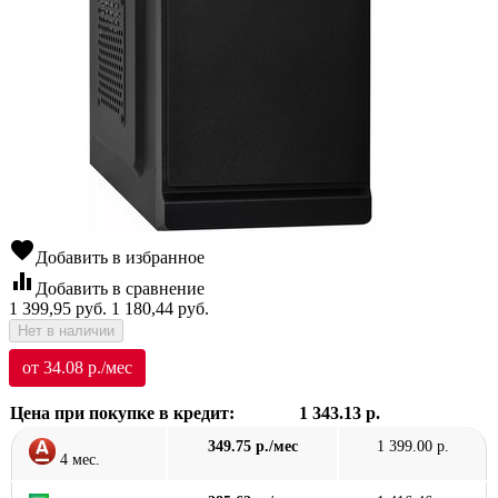
favorite
Добавить в избранное
equalizer
Добавить в сравнение
1 399,95
руб.
1 180,44
руб.
Нет в наличии
от 34.08 р./мес
Цена при покупке в кредит:
1 343.13 р.
349.75 р./мес
1 399.00 р.
4 мес.