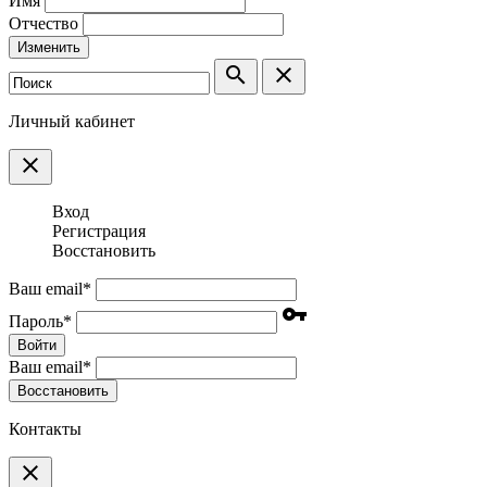
Имя
Отчество
Изменить
search
clear
Личный кабинет
clear
Вход
Регистрация
Восстановить
Ваш email
*
vpn_key
Пароль
*
Войти
Ваш email
*
Воcстановить
Контакты
clear