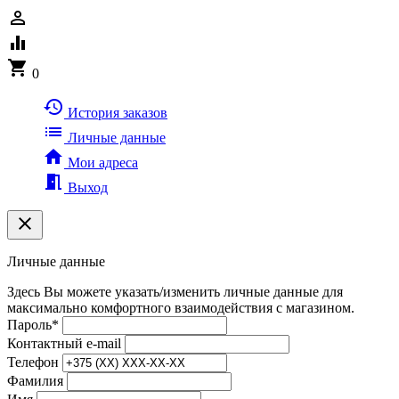
person_outline
equalizer
shopping_cart
0
history
История заказов
list
Личные данные
home
Мои адреса
meeting_room
Выход
clear
Личные данные
Здесь Вы можете указать/изменить личные данные для
максимально комфортного взаимодействия с магазином.
Пароль
*
Контактный e-mail
Телефон
Фамилия