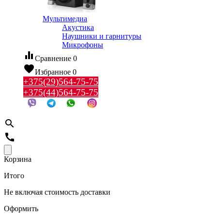
Мультимедиа
Акустика
Наушники и гарнитуры
Микрофоны
equalizer
Сравнение
0
favorite
Избранное
0
+375(29)564-75-75
+375(44)564-75-75
search
call
Корзина
Итого
Не включая стоимость доставки
Оформить