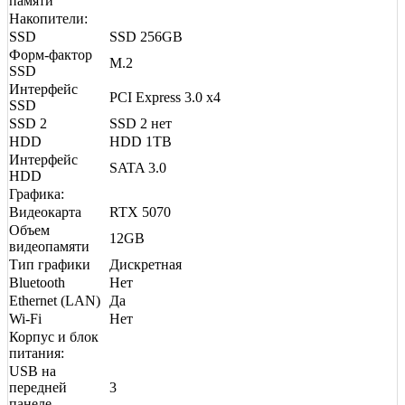
памяти
Накопители:
SSD
SSD 256GB
Форм-фактор
M.2
SSD
Интерфейс
PCI Express 3.0 x4
SSD
SSD 2
SSD 2 нет
HDD
HDD 1TB
Интерфейс
SATA 3.0
HDD
Графика:
Видеокарта
RTX 5070
Объем
12GB
видеопамяти
Тип графики
Дискретная
Bluetooth
Нет
Ethernet (LAN)
Да
Wi-Fi
Нет
Корпус и блок
питания:
USB на
передней
3
панеле