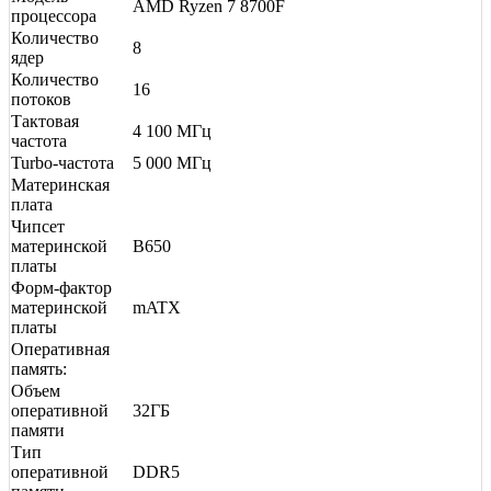
AMD Ryzen 7 8700F
процессора
Количество
8
ядер
Количество
16
потоков
Тактовая
4 100 МГц
частота
Turbo-частота
5 000 МГц
Материнская
плата
Чипсет
материнской
B650
платы
Форм-фактор
материнской
mATX
платы
Оперативная
память:
Объем
оперативной
32ГБ
памяти
Тип
оперативной
DDR5