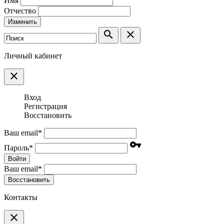
Имя
Отчество
Изменить
search
clear
Личный кабинет
clear
Вход
Регистрация
Восстановить
Ваш email
*
vpn_key
Пароль
*
Войти
Ваш email
*
Воcстановить
Контакты
clear