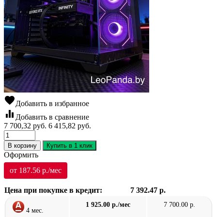
favorite
Добавить в избранное
equalizer
Добавить в сравнение
7 700,32
руб.
6 415,82
руб.
В корзину
Купить в 1 клик
Оформить
от 187.56 р./мес
Цена при покупке в кредит:
7 392.47 р.
1 925.00 р./мес
7 700.00 р.
4 мес.