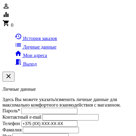
person_outline
equalizer
shopping_cart
0
history
История заказов
list
Личные данные
home
Мои адреса
meeting_room
Выход
clear
Личные данные
Здесь Вы можете указать/изменить личные данные для
максимально комфортного взаимодействия с магазином.
Пароль
*
Контактный e-mail
Телефон
Фамилия