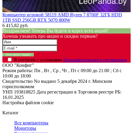
Компьютер игровой 58119 AMD Ryzen 7 8700F 32ГБ HDD
1TB SSD 256GB RTX 5070 800W
6 415,82 руб.
Поздравляем! Теперь Вы будете в курсе всех акций!
Хочешь узнавать про акции и скидки первым?
Я согласен с условиями
Пользовательского соглашения
ООО "Конфиг"
Режим работы:
Пн , Вт , Ср , Чт , Пт c 09:00 до 21:00 ; Сб c
10:00 до 18:00
Свидетельство No выдано 5 декабря 2024 г. Минским
горисполкомом
УНП 193818825
Дата регистрации в Торговом реестре РБ:
16.01.2025
Настройка файлов cookie
Каталог
Все компьютеры
Мониторы