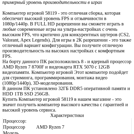
примерный уровень производительности в играх
Компьютер игровой 58119 - это отличная сборка, которая
обеспечит высокий уровень FPS и отзывчивости в
1080р/1440р. В FULL HD разрешении вы сможете играть в
любые современные игры на ультра-настройках с очень
высоким FPS, что критично для конкурентных шутеров (CS2,
Valorant, Apex Legends). Для игры в 2К разрешении - это также
отличный вариант конфигурации. Вы получите отличную
производительность на высоких настройках с комфортным
FPS.
На борту данного ПК расположились 8 - и ядерный процессор
AMD Ryzen 7 8700F и видеокарта RTX 5070 с 12GB
видеопамяти. Компьютер игровой Этот компьютер подойдет
для стриминга, программирования, монтажа видео
(1080р/1440р), 3D-моделирования.
В данном ПК установлено 32ГБ DDR5 оперативной памяти и
HDD 1TB SSD 256GB.
Купить Компьютер игровой 58119 в нашем магазине - это
значит получить компьютер высокого качества с гарантией и
высокий уровень сервиса.
Характеристики
Процессор:
Процессор
AMD Ryzen 7
Модель