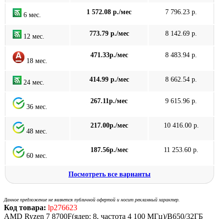
1 572.08 р./мес
7 796.23 р.
6 мес.
773.79 р./мес
8 142.69 р.
12 мес.
471.33р./мес
8 483.94 р.
18 мес.
414.99 р./мес
8 662.54 р.
24 мес.
267.11р./мес
9 615.96 р.
36 мес.
217.00р./мес
10 416.00 р.
48 мес.
187.56р./мес
11 253.60 р.
60 мес.
Посмотреть все варианты
Данное предложение не является публичной офертой и носит рекламный характер.
Код товара:
lp276623
AMD Ryzen 7 8700F(ядер: 8, частота 4 100 МГц)/B650/32ГБ