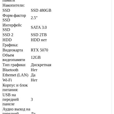
памяти
Накопители:
SSD
SSD 480GB
Форм-фактор
2.5"
SSD
Интерфейс
SATA 3.0
SSD
SSD 2
SSD 2TB
HDD
HDD нет
Графика:
Видеокарта
RTX 5070
Объем
12GB
видеопамяти
Тип графики
Дискретная
Bluetooth
Нет
Ethernet (LAN)
Да
Wi-Fi
Нет
Корпус и блок
питания:
USB на
передней
3
панеле
Аудио выход на
передней
Да