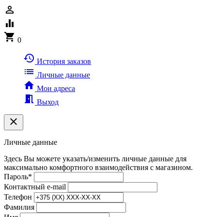
person_outline
equalizer
shopping_cart
0
history
История заказов
list
Личные данные
home
Мои адреса
meeting_room
Выход
clear
Личные данные
Здесь Вы можете указать/изменить личные данные для
максимально комфортного взаимодействия с магазином.
Пароль
*
Контактный e-mail
Телефон
Фамилия