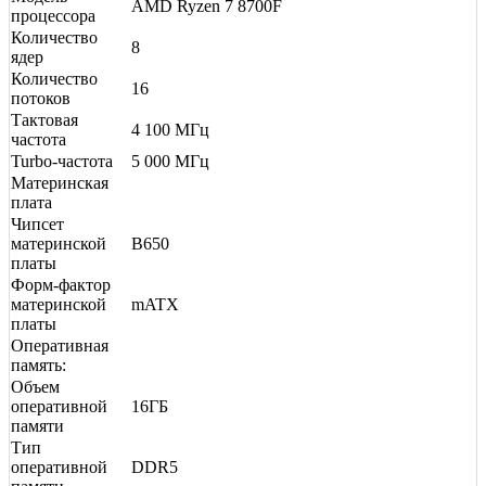
AMD Ryzen 7 8700F
процессора
Количество
8
ядер
Количество
16
потоков
Тактовая
4 100 МГц
частота
Turbo-частота
5 000 МГц
Материнская
плата
Чипсет
материнской
B650
платы
Форм-фактор
материнской
mATX
платы
Оперативная
память:
Объем
оперативной
16ГБ
памяти
Тип
оперативной
DDR5