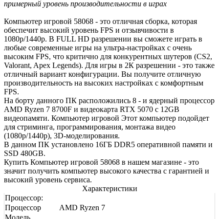
примерный уровень производительности в играх
Компьютер игровой 58068 - это отличная сборка, которая
обеспечит высокий уровень FPS и отзывчивости в
1080р/1440р. В FULL HD разрешении вы сможете играть в
любые современные игры на ультра-настройках с очень
высоким FPS, что критично для конкурентных шутеров (CS2,
Valorant, Apex Legends). Для игры в 2К разрешении - это также
отличный вариант конфигурации. Вы получите отличную
производительность на высоких настройках с комфортным
FPS.
На борту данного ПК расположились 8 - и ядерный процессор
AMD Ryzen 7 8700F и видеокарта RTX 5070 с 12GB
видеопамяти. Компьютер игровой Этот компьютер подойдет
для стриминга, программирования, монтажа видео
(1080р/1440р), 3D-моделирования.
В данном ПК установлено 16ГБ DDR5 оперативной памяти и
SSD 480GB.
Купить Компьютер игровой 58068 в нашем магазине - это
значит получить компьютер высокого качества с гарантией и
высокий уровень сервиса.
Характеристики
Процессор:
Процессор
AMD Ryzen 7
Модель