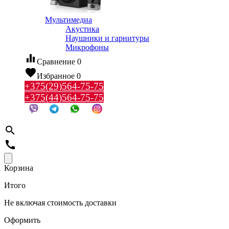
Мультимедиа
Акустика
Наушники и гарнитуры
Микрофоны
equalizer
Сравнение
0
favorite
Избранное
0
+375(29)564-75-75
+375(44)564-75-75
search
call
Корзина
Итого
Не включая стоимость доставки
Оформить