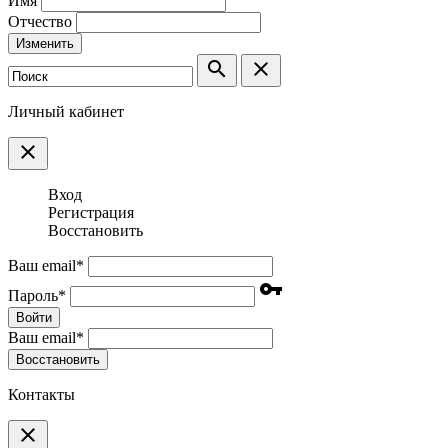
Имя
Отчество
Изменить
search
clear
Личный кабинет
clear
Вход
Регистрация
Восстановить
Ваш email
*
vpn_key
Пароль
*
Войти
Ваш email
*
Воcстановить
Контакты
clear