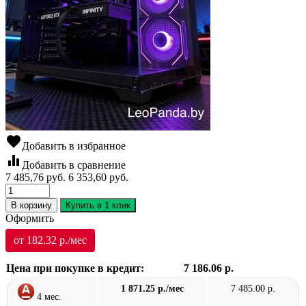
favorite
Добавить в избранное
equalizer
Добавить в сравнение
7 485,76
руб.
6 353,60
руб.
В корзину
Купить в 1 клик
Оформить
от 182.32 р./мес
Цена при покупке в кредит:
7 186.06 р.
1 871.25 р./мес
7 485.00 р.
4 мес.