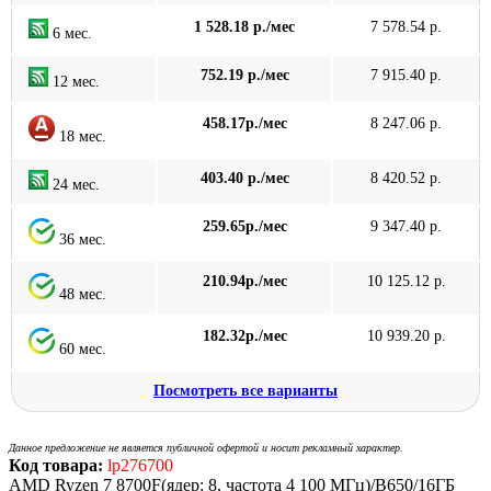
1 528.18 р./мес
7 578.54 р.
6 мес.
752.19 р./мес
7 915.40 р.
12 мес.
458.17р./мес
8 247.06 р.
18 мес.
403.40 р./мес
8 420.52 р.
24 мес.
259.65р./мес
9 347.40 р.
36 мес.
210.94р./мес
10 125.12 р.
48 мес.
182.32р./мес
10 939.20 р.
60 мес.
Посмотреть все варианты
Данное предложение не является публичной офертой и носит рекламный характер.
Код товара:
lp276700
AMD Ryzen 7 8700F(ядер: 8, частота 4 100 МГц)/B650/16ГБ