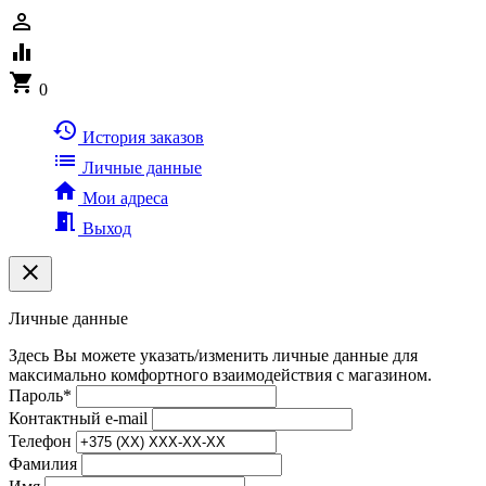
person_outline
equalizer
shopping_cart
0
history
История заказов
list
Личные данные
home
Мои адреса
meeting_room
Выход
clear
Личные данные
Здесь Вы можете указать/изменить личные данные для
максимально комфортного взаимодействия с магазином.
Пароль
*
Контактный e-mail
Телефон
Фамилия