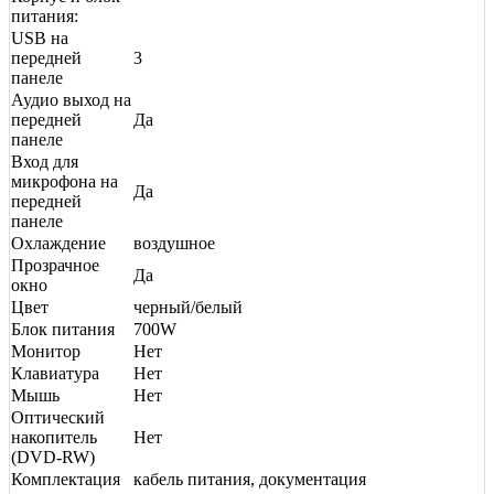
питания:
USB на
передней
3
панеле
Аудио выход на
передней
Да
панеле
Вход для
микрофона на
Да
передней
панеле
Охлаждение
воздушное
Прозрачное
Да
окно
Цвет
черный/белый
Блок питания
700W
Монитор
Нет
Клавиатура
Нет
Мышь
Нет
Оптический
накопитель
Нет
(DVD-RW)
Комплектация
кабель питания, документация