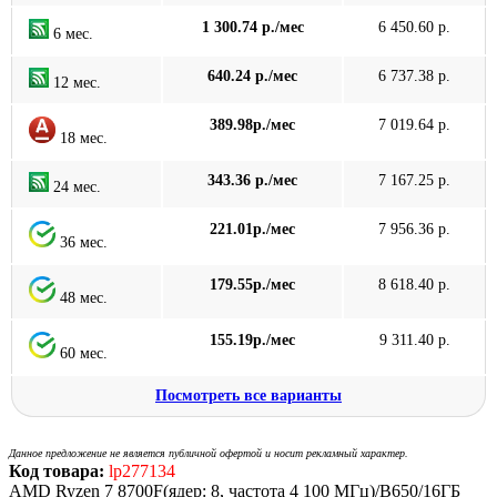
1 300.74 р./мес
6 450.60 р.
6 мес.
640.24 р./мес
6 737.38 р.
12 мес.
389.98р./мес
7 019.64 р.
18 мес.
343.36 р./мес
7 167.25 р.
24 мес.
221.01р./мес
7 956.36 р.
36 мес.
179.55р./мес
8 618.40 р.
48 мес.
155.19р./мес
9 311.40 р.
60 мес.
Посмотреть все варианты
Данное предложение не является публичной офертой и носит рекламный характер.
Код товара:
lp277134
AMD Ryzen 7 8700F(ядер: 8, частота 4 100 МГц)/B650/16ГБ