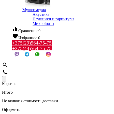
Мультимедиа
Акустика
Наушники и гарнитуры
Микрофоны
equalizer
Сравнение
0
favorite
Избранное
0
+375(29)564-75-75
+375(44)564-75-75
search
call
Корзина
Итого
Не включая стоимость доставки
Оформить