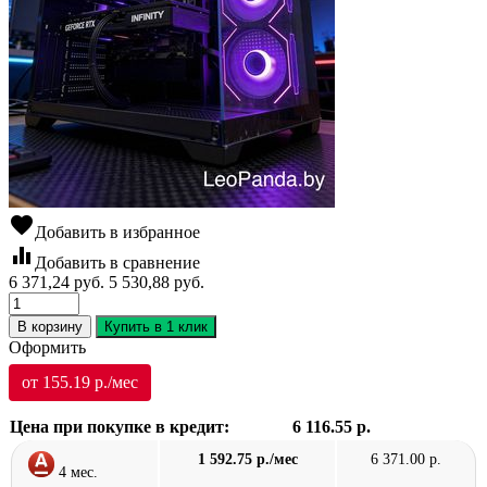
favorite
Добавить в избранное
equalizer
Добавить в сравнение
6 371,24
руб.
5 530,88
руб.
В корзину
Купить в 1 клик
Оформить
от 155.19 р./мес
Цена при покупке в кредит:
6 116.55 р.
1 592.75 р./мес
6 371.00 р.
4 мес.