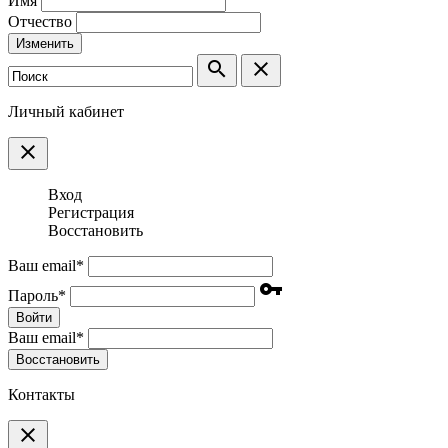
Имя
Отчество
Изменить
search
clear
Личный кабинет
clear
Вход
Регистрация
Восстановить
Ваш email
*
vpn_key
Пароль
*
Войти
Ваш email
*
Воcстановить
Контакты
clear