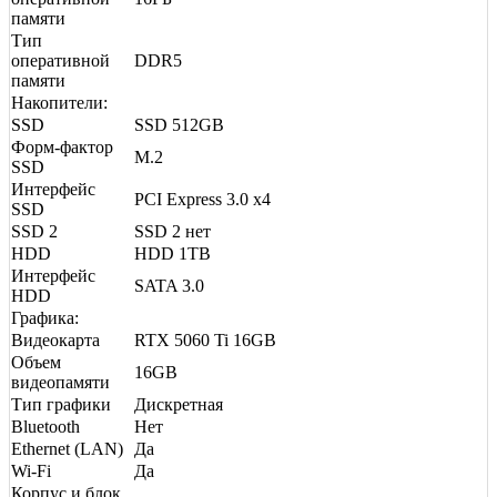
памяти
Тип
оперативной
DDR5
памяти
Накопители:
SSD
SSD 512GB
Форм-фактор
M.2
SSD
Интерфейс
PCI Express 3.0 x4
SSD
SSD 2
SSD 2 нет
HDD
HDD 1TB
Интерфейс
SATA 3.0
HDD
Графика:
Видеокарта
RTX 5060 Ti 16GB
Объем
16GB
видеопамяти
Тип графики
Дискретная
Bluetooth
Нет
Ethernet (LAN)
Да
Wi-Fi
Да
Корпус и блок