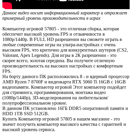
Данное видео носит информационный характер и отражает
примерный уровень производительности в играх
Компьютер игровой 57805 - это отличная сборка, которая
обеспечит высокий уровень FPS и отзывчивости в
1080р/1440р. В FULL HD разрешении вы сможете играть в
любые современные игры на ультра-настройках с очень
высоким FPS, что критично для конкурентных шутеров (CS2,
Valorant, Apex Legends). Для игры в 2К разрешении - это
скорее всего, золотая середина. Вы получите отличную
производительность на высоких настройках с комфортным
FPS.
На борту данного ПК расположились 8 - и ядерный процессор
AMD Ryzen 7 8700F и видеокарта RTX 5060 Ti 16GB с 16GB
видеопамяти. Компьютер игровой Этот компьютер подойдет
для стриминга, программирования, монтажа видео
(1080р/1440р), 3D-моделирования на любительском/
полупрофессиональном уровне.
В данном ПК установлено 16ГБ DDR5 оперативной памяти и
HDD 1TB SSD 512GB.
Купить Компьютер игровой 57805 в нашем магазине - это
значит получить компьютер высокого качества с гарантией и
высокий уровень сервиса.