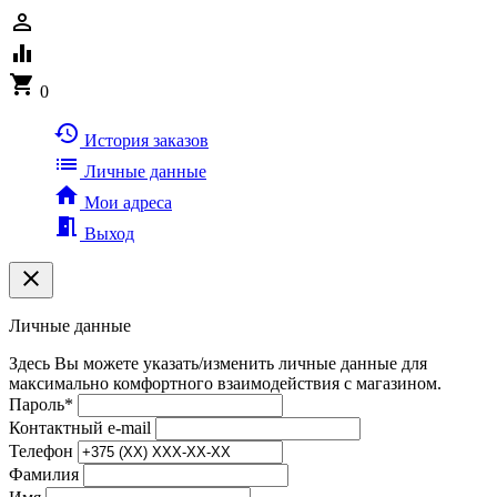
person_outline
equalizer
shopping_cart
0
history
История заказов
list
Личные данные
home
Мои адреса
meeting_room
Выход
clear
Личные данные
Здесь Вы можете указать/изменить личные данные для
максимально комфортного взаимодействия с магазином.
Пароль
*
Контактный e-mail
Телефон
Фамилия