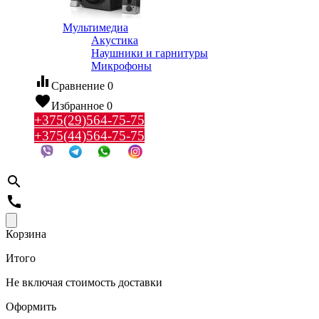
Мультимедиа
Акустика
Наушники и гарнитуры
Микрофоны
equalizer
Сравнение
0
favorite
Избранное
0
+375(29)564-75-75
+375(44)564-75-75
search
call
Корзина
Итого
Не включая стоимость доставки
Оформить