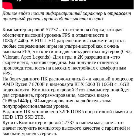
Данное видео носит информационный характер и отражает
примерный уровень производительности в играх
Компьютер игровой 57737 - это отличная сборка, которая
обеспечит высокий уровень FPS и отзывчивости в
1080р/1440р. В FULL HD разрешении вы сможете играть в
любые современные игры на ультра-настройках с очень
высоким FPS, что критично для конкурентных шутеров (CS2,
Valorant, Apex Legends). Для игры в 2К разрешении - это
скорее всего, золотая середина. Вы получите отличную
производительность на высоких настройках с комфортным
FPS.
На борту данного ПК расположились 8 - и ядерный процессор
AMD Ryzen 7 8700F и видеокарта RTX 5060 Ti 16GB с 16GB
видеопамяти. Компьютер игровой Этот компьютер подойдет
для стриминга, программирования, монтажа видео
(1080р/1440р), 3D-моделирования на любительском/
полупрофессиональном уровне.
В данном ПК установлено 32ГБ DDR5 оперативной памяти и
HDD 1TB SSD 2TB.
Купить Компьютер игровой 57737 в нашем магазине - это
значит получить компьютер высокого качества с гарантией и
высокий уровень сервиса.