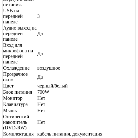
питания:
USB на
передней
3
панеле
Аудио выход на
передней
Да
панеле
Вход для
микрофона на
Да
передней
панеле
Охлаждение
воздушное
Прозрачное
Да
окно
Цвет
черный/белый
Блок питания
700W
Монитор
Нет
Клавиатура
Нет
Мышь
Нет
Оптический
накопитель
Нет
(DVD-RW)
Комплектация
кабель питания, документация