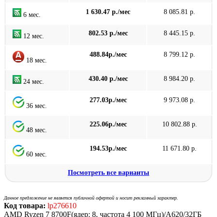
1 630.47 р./мес
8 085.81 р.
6 мес.
802.53 р./мес
8 445.15 р.
12 мес.
488.84р./мес
8 799.12 р.
18 мес.
430.40 р./мес
8 984.20 р.
24 мес.
277.03р./мес
9 973.08 р.
36 мес.
225.06р./мес
10 802.88 р.
48 мес.
194.53р./мес
11 671.80 р.
60 мес.
Посмотреть все варианты
Данное предложение не является публичной офертой и носит рекламный характер.
Код товара:
lp276610
AMD Ryzen 7 8700F(ядер: 8, частота 4 100 МГц)/A620/32ГБ