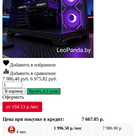
favorite
Добавить в избранное
equalizer
Добавить в сравнение
7 986,40
руб.
6 975,82
руб.
В корзину
Купить в 1 клик
Оформить
от 194.53 р./мес
Цена при покупке в кредит:
7 667.05 р.
1 996.50 р./мес
7 986.00 р.
4 мес.