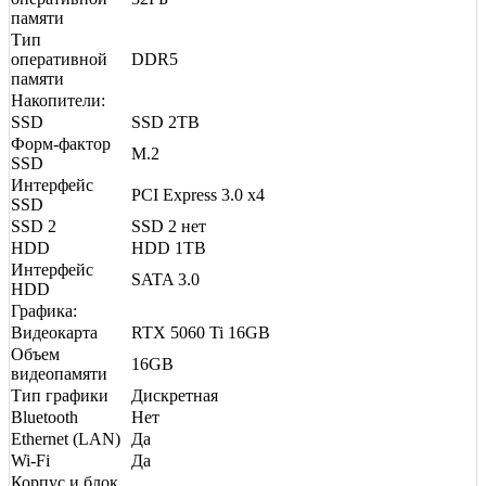
памяти
Тип
оперативной
DDR5
памяти
Накопители:
SSD
SSD 2TB
Форм-фактор
M.2
SSD
Интерфейс
PCI Express 3.0 x4
SSD
SSD 2
SSD 2 нет
HDD
HDD 1TB
Интерфейс
SATA 3.0
HDD
Графика:
Видеокарта
RTX 5060 Ti 16GB
Объем
16GB
видеопамяти
Тип графики
Дискретная
Bluetooth
Нет
Ethernet (LAN)
Да
Wi-Fi
Да
Корпус и блок