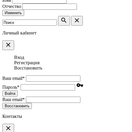
Имя
Отчество
Изменить
search
clear
Личный кабинет
clear
Вход
Регистрация
Восстановить
Ваш email
*
vpn_key
Пароль
*
Войти
Ваш email
*
Воcстановить
Контакты
clear