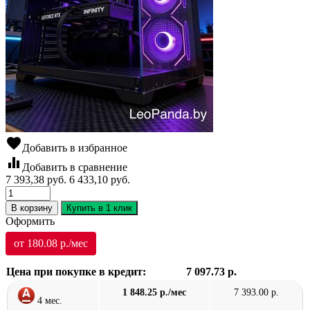
favorite
Добавить в избранное
equalizer
Добавить в сравнение
7 393,38
руб.
6 433,10
руб.
В корзину
Купить в 1 клик
Оформить
от 180.08 р./мес
Цена при покупке в кредит:
7 097.73 р.
1 848.25 р./мес
7 393.00 р.
4 мес.