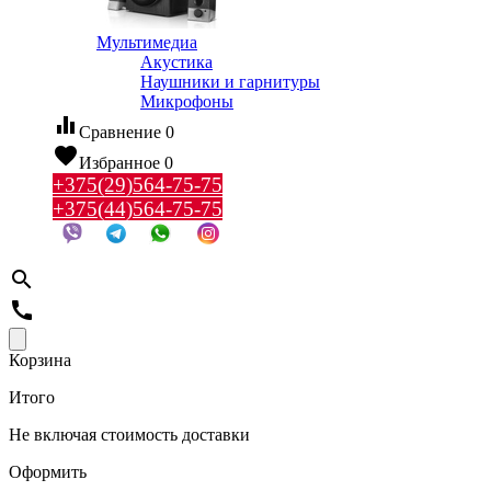
Мультимедиа
Акустика
Наушники и гарнитуры
Микрофоны
equalizer
Сравнение
0
favorite
Избранное
0
+375(29)564-75-75
+375(44)564-75-75
search
call
Корзина
Итого
Не включая стоимость доставки
Оформить