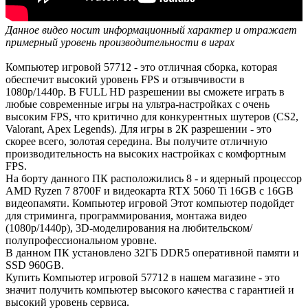
Данное видео носит информационный характер и отражает
примерный уровень производительности в играх
Компьютер игровой 57712 - это отличная сборка, которая
обеспечит высокий уровень FPS и отзывчивости в
1080р/1440р. В FULL HD разрешении вы сможете играть в
любые современные игры на ультра-настройках с очень
высоким FPS, что критично для конкурентных шутеров (CS2,
Valorant, Apex Legends). Для игры в 2К разрешении - это
скорее всего, золотая середина. Вы получите отличную
производительность на высоких настройках с комфортным
FPS.
На борту данного ПК расположились 8 - и ядерный процессор
AMD Ryzen 7 8700F и видеокарта RTX 5060 Ti 16GB с 16GB
видеопамяти. Компьютер игровой Этот компьютер подойдет
для стриминга, программирования, монтажа видео
(1080р/1440р), 3D-моделирования на любительском/
полупрофессиональном уровне.
В данном ПК установлено 32ГБ DDR5 оперативной памяти и
SSD 960GB.
Купить Компьютер игровой 57712 в нашем магазине - это
значит получить компьютер высокого качества с гарантией и
высокий уровень сервиса.