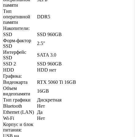
памяти
Тип
оперативной
DDR5
памяти
Накопители:
SSD
SSD 960GB
Форм-фактор
2.5"
SSD
Интерфейс
SATA 3.0
SSD
SSD 2
SSD 960GB
HDD
HDD нет
Графика:
Видеокарта
RTX 5060 Ti 16GB
Объем
16GB
видеопамяти
Тип графики
Дискретная
Bluetooth
Нет
Ethernet (LAN)
Да
Wi-Fi
Нет
Корпус и блок
питания:
USB на