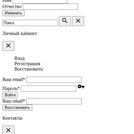
Имя
Отчество
Изменить
search
clear
Личный кабинет
clear
Вход
Регистрация
Восстановить
Ваш email
*
vpn_key
Пароль
*
Войти
Ваш email
*
Воcстановить
Контакты
clear