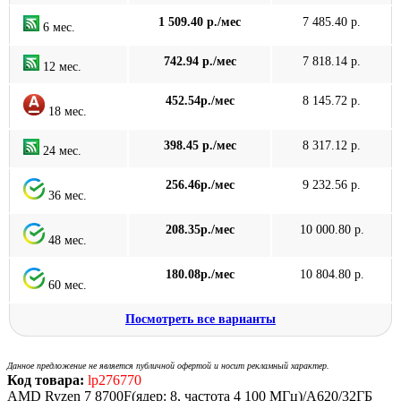
1 509.40 р./мес
7 485.40 р.
6 мес.
742.94 р./мес
7 818.14 р.
12 мес.
452.54р./мес
8 145.72 р.
18 мес.
398.45 р./мес
8 317.12 р.
24 мес.
256.46р./мес
9 232.56 р.
36 мес.
208.35р./мес
10 000.80 р.
48 мес.
180.08р./мес
10 804.80 р.
60 мес.
Посмотреть все варианты
Данное предложение не является публичной офертой и носит рекламный характер.
Код товара:
lp276770
AMD Ryzen 7 8700F(ядер: 8, частота 4 100 МГц)/A620/32ГБ