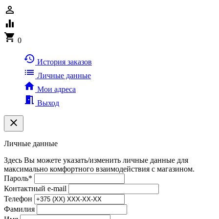
person_outline
equalizer
shopping_cart
0
history
История заказов
list
Личные данные
home
Мои адреса
meeting_room
Выход
clear
Личные данные
Здесь Вы можете указать/изменить личные данные для
максимально комфортного взаимодействия с магазином.
Пароль
*
Контактный e-mail
Телефон
Фамилия