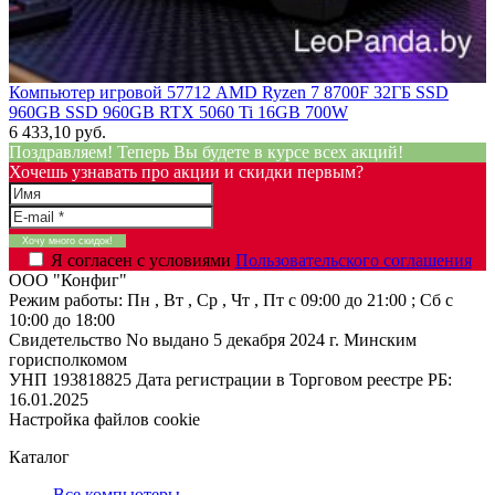
Компьютер игровой 57712 AMD Ryzen 7 8700F 32ГБ SSD
960GB SSD 960GB RTX 5060 Ti 16GB 700W
6 433,10 руб.
Поздравляем! Теперь Вы будете в курсе всех акций!
Хочешь узнавать про акции и скидки первым?
Я согласен с условиями
Пользовательского соглашения
ООО "Конфиг"
Режим работы:
Пн , Вт , Ср , Чт , Пт c 09:00 до 21:00 ; Сб c
10:00 до 18:00
Свидетельство No выдано 5 декабря 2024 г. Минским
горисполкомом
УНП 193818825
Дата регистрации в Торговом реестре РБ:
16.01.2025
Настройка файлов cookie
Каталог
Все компьютеры