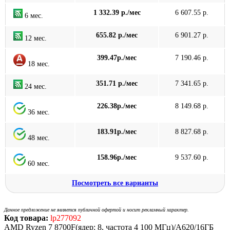
1 332.39 р./мес
6 607.55 р.
6 мес.
655.82 р./мес
6 901.27 р.
12 мес.
399.47р./мес
7 190.46 р.
18 мес.
351.71 р./мес
7 341.65 р.
24 мес.
226.38р./мес
8 149.68 р.
36 мес.
183.91р./мес
8 827.68 р.
48 мес.
158.96р./мес
9 537.60 р.
60 мес.
Посмотреть все варианты
Данное предложение не является публичной офертой и носит рекламный характер.
Код товара:
lp277092
AMD Ryzen 7 8700F(ядер: 8, частота 4 100 МГц)/A620/16ГБ