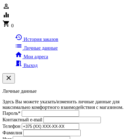
person_outline
equalizer
shopping_cart
0
history
История заказов
list
Личные данные
home
Мои адреса
meeting_room
Выход
clear
Личные данные
Здесь Вы можете указать/изменить личные данные для
максимально комфортного взаимодействия с магазином.
Пароль
*
Контактный e-mail
Телефон
Фамилия