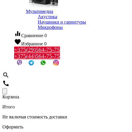
Мультимедиа
Акустика
Наушники и гарнитуры
Микрофоны
equalizer
Сравнение
0
favorite
Избранное
0
+375(29)564-75-75
+375(44)564-75-75
search
call
Корзина
Итого
Не включая стоимость доставки
Оформить