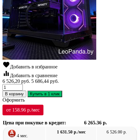
favorite
Добавить в избранное
equalizer
Добавить в сравнение
6 526,20
руб.
5 686,44
руб.
В корзину
Купить в 1 клик
Оформить
от 158.96 р./мес
Цена при покупке в кредит:
6 265.36 р.
1 631.50 р./мес
6 526.00 р.
4 мес.