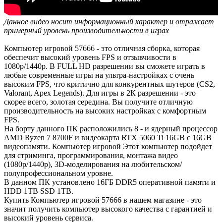
Данное видео носит информационный характер и отражает
примерный уровень производительности в играх
Компьютер игровой 57666 - это отличная сборка, которая
обеспечит высокий уровень FPS и отзывчивости в
1080р/1440р. В FULL HD разрешении вы сможете играть в
любые современные игры на ультра-настройках с очень
высоким FPS, что критично для конкурентных шутеров (CS2,
Valorant, Apex Legends). Для игры в 2К разрешении - это
скорее всего, золотая середина. Вы получите отличную
производительность на высоких настройках с комфортным
FPS.
На борту данного ПК расположились 8 - и ядерный процессор
AMD Ryzen 7 8700F и видеокарта RTX 5060 Ti 16GB с 16GB
видеопамяти. Компьютер игровой Этот компьютер подойдет
для стриминга, программирования, монтажа видео
(1080р/1440р), 3D-моделирования на любительском/
полупрофессиональном уровне.
В данном ПК установлено 16ГБ DDR5 оперативной памяти и
HDD 1TB SSD 1TB.
Купить Компьютер игровой 57666 в нашем магазине - это
значит получить компьютер высокого качества с гарантией и
высокий уровень сервиса.