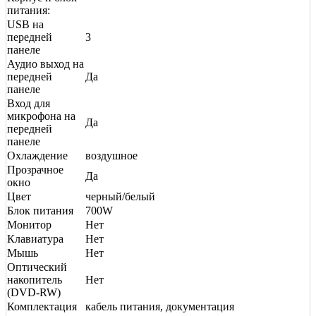
питания:
USB на
передней
3
панеле
Аудио выход на
передней
Да
панеле
Вход для
микрофона на
Да
передней
панеле
Охлаждение
воздушное
Прозрачное
Да
окно
Цвет
черный/белый
Блок питания
700W
Монитор
Нет
Клавиатура
Нет
Мышь
Нет
Оптический
накопитель
Нет
(DVD-RW)
Комплектация
кабель питания, документация