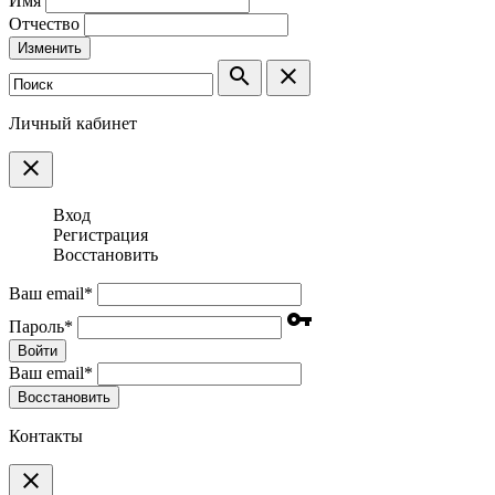
Имя
Отчество
Изменить
search
clear
Личный кабинет
clear
Вход
Регистрация
Восстановить
Ваш email
*
vpn_key
Пароль
*
Войти
Ваш email
*
Воcстановить
Контакты
clear