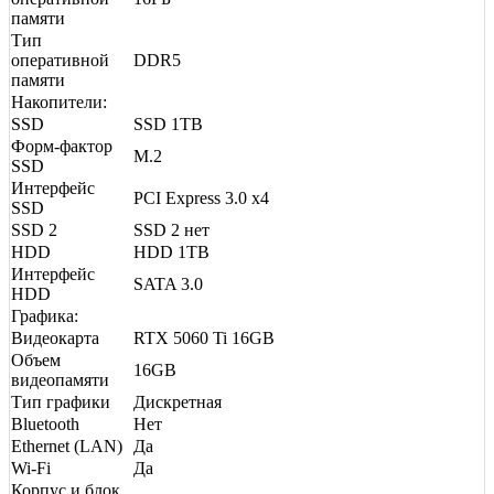
памяти
Тип
оперативной
DDR5
памяти
Накопители:
SSD
SSD 1TB
Форм-фактор
M.2
SSD
Интерфейс
PCI Express 3.0 x4
SSD
SSD 2
SSD 2 нет
HDD
HDD 1TB
Интерфейс
SATA 3.0
HDD
Графика:
Видеокарта
RTX 5060 Ti 16GB
Объем
16GB
видеопамяти
Тип графики
Дискретная
Bluetooth
Нет
Ethernet (LAN)
Да
Wi-Fi
Да
Корпус и блок