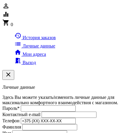
person_outline
equalizer
shopping_cart
0
history
История заказов
list
Личные данные
home
Мои адреса
meeting_room
Выход
clear
Личные данные
Здесь Вы можете указать/изменить личные данные для
максимально комфортного взаимодействия с магазином.
Пароль
*
Контактный e-mail
Телефон
Фамилия