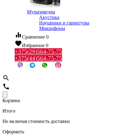
Мультимедиа
Акустика
Наушники и гарнитуры
Микрофоны
equalizer
Сравнение
0
favorite
Избранное
0
+375(29)564-75-75
+375(44)564-75-75
search
call
Корзина
Итого
Не включая стоимость доставки
Оформить