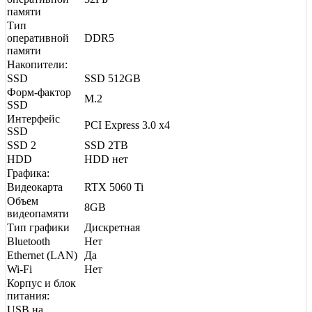
памяти
Тип
оперативной
DDR5
памяти
Накопители:
SSD
SSD 512GB
Форм-фактор
M.2
SSD
Интерфейс
PCI Express 3.0 x4
SSD
SSD 2
SSD 2TB
HDD
HDD нет
Графика:
Видеокарта
RTX 5060 Ti
Объем
8GB
видеопамяти
Тип графики
Дискретная
Bluetooth
Нет
Ethernet (LAN)
Да
Wi-Fi
Нет
Корпус и блок
питания:
USB на