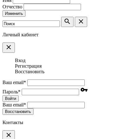
Имя
Отчество
Изменить
search
clear
Личный кабинет
clear
Вход
Регистрация
Восстановить
Ваш email
*
vpn_key
Пароль
*
Войти
Ваш email
*
Воcстановить
Контакты
clear