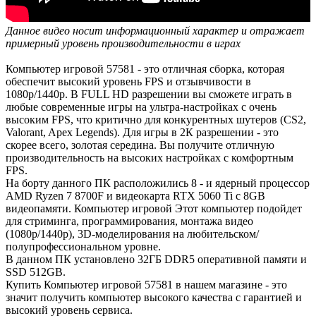
Данное видео носит информационный характер и отражает
примерный уровень производительности в играх
Компьютер игровой 57581 - это отличная сборка, которая
обеспечит высокий уровень FPS и отзывчивости в
1080р/1440р. В FULL HD разрешении вы сможете играть в
любые современные игры на ультра-настройках с очень
высоким FPS, что критично для конкурентных шутеров (CS2,
Valorant, Apex Legends). Для игры в 2К разрешении - это
скорее всего, золотая середина. Вы получите отличную
производительность на высоких настройках с комфортным
FPS.
На борту данного ПК расположились 8 - и ядерный процессор
AMD Ryzen 7 8700F и видеокарта RTX 5060 Ti с 8GB
видеопамяти. Компьютер игровой Этот компьютер подойдет
для стриминга, программирования, монтажа видео
(1080р/1440р), 3D-моделирования на любительском/
полупрофессиональном уровне.
В данном ПК установлено 32ГБ DDR5 оперативной памяти и
SSD 512GB.
Купить Компьютер игровой 57581 в нашем магазине - это
значит получить компьютер высокого качества с гарантией и
высокий уровень сервиса.