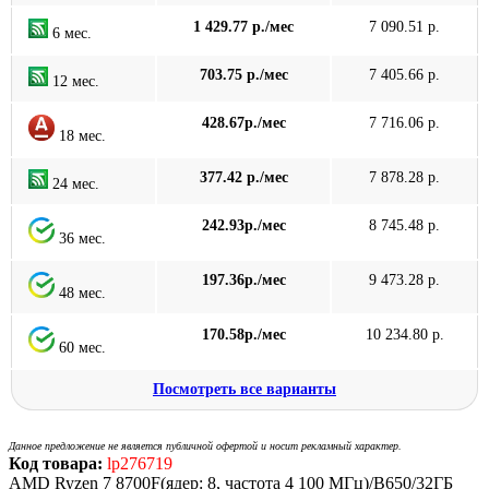
1 429.77 р./мес
7 090.51 р.
6 мес.
703.75 р./мес
7 405.66 р.
12 мес.
428.67р./мес
7 716.06 р.
18 мес.
377.42 р./мес
7 878.28 р.
24 мес.
242.93р./мес
8 745.48 р.
36 мес.
197.36р./мес
9 473.28 р.
48 мес.
170.58р./мес
10 234.80 р.
60 мес.
Посмотреть все варианты
Данное предложение не является публичной офертой и носит рекламный характер.
Код товара:
lp276719
AMD Ryzen 7 8700F(ядер: 8, частота 4 100 МГц)/B650/32ГБ