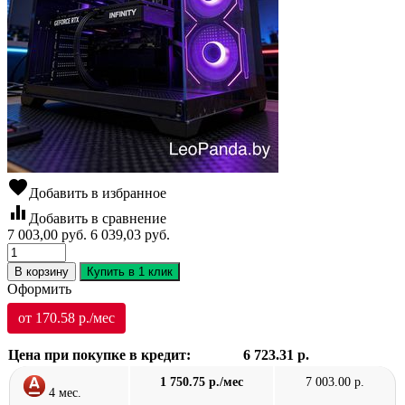
favorite
Добавить в избранное
equalizer
Добавить в сравнение
7 003,00
руб.
6 039,03
руб.
В корзину
Купить в 1 клик
Оформить
от 170.58 р./мес
Цена при покупке в кредит:
6 723.31 р.
1 750.75 р./мес
7 003.00 р.
4 мес.