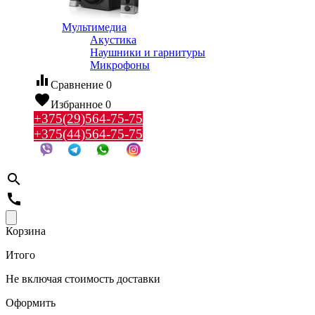
Мультимедиа
Акустика
Наушники и гарнитуры
Микрофоны
equalizer
Сравнение
0
favorite
Избранное
0
+375(29)564-75-75
+375(44)564-75-75
search
call
Корзина
Итого
Не включая стоимость доставки
Оформить