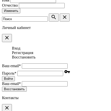
Имя
Отчество
Изменить
search
clear
Личный кабинет
clear
Вход
Регистрация
Восстановить
Ваш email
*
vpn_key
Пароль
*
Войти
Ваш email
*
Воcстановить
Контакты
clear