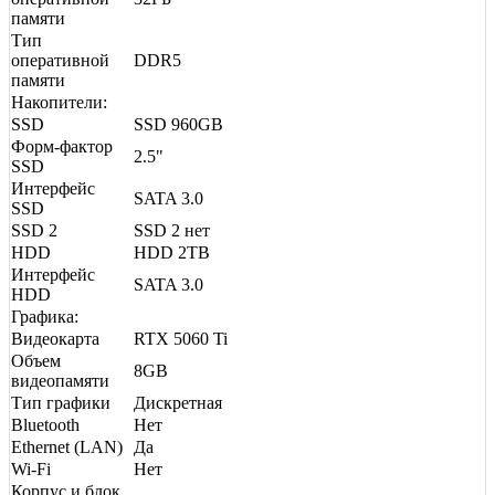
памяти
Тип
оперативной
DDR5
памяти
Накопители:
SSD
SSD 960GB
Форм-фактор
2.5"
SSD
Интерфейс
SATA 3.0
SSD
SSD 2
SSD 2 нет
HDD
HDD 2TB
Интерфейс
SATA 3.0
HDD
Графика:
Видеокарта
RTX 5060 Ti
Объем
8GB
видеопамяти
Тип графики
Дискретная
Bluetooth
Нет
Ethernet (LAN)
Да
Wi-Fi
Нет
Корпус и блок