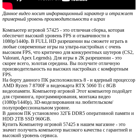
Данное видео носит информационный характер и отражает
примерный уровень производительности в играх
Компьютер игровой 57425 - это отличная сборка, которая
обеспечит высокий уровень FPS и отзывчивости в
1080р/1440р. В FULL HD разрешении вы сможете играть в
любые современные игры на ультра-настройках с очень
высоким FPS, что критично для конкурентных шутеров (CS2,
Valorant, Apex Legends). Для игры в 2К разрешении - это
скорее всего, золотая середина. Вы получите отличную
производительность на высоких настройках с комфортным
FPS.
На борту данного ПК расположились 8 - и ядерный процессор
AMD Ryzen 7 8700F и видеокарта RTX 5060 Ti с 8GB
видеопамяти. Компьютер игровой Этот компьютер подойдет
для стриминга, программирования, монтажа видео
(1080р/1440р), 3D-моделирования на любительском/
полупрофессиональном уровне.
В данном ПК установлено 32ГБ DDR5 оперативной памяти и
HDD 2TB SSD 960GB.
Купить Компьютер игровой 57425 в нашем магазине - это
значит получить компьютер высокого качества с гарантией и
высокий уровень сервиса.