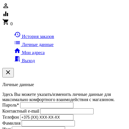
person_outline
equalizer
shopping_cart
0
history
История заказов
list
Личные данные
home
Мои адреса
meeting_room
Выход
clear
Личные данные
Здесь Вы можете указать/изменить личные данные для
максимально комфортного взаимодействия с магазином.
Пароль
*
Контактный e-mail
Телефон
Фамилия