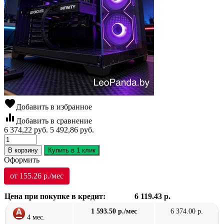
favorite
Добавить в избранное
equalizer
Добавить в сравнение
6 374,22
руб.
5 492,86
руб.
В корзину
Купить в 1 клик
Оформить
от 155.26 р./мес
Цена при покупке в кредит:
6 119.43 р.
1 593.50 р./мес
6 374.00 р.
4 мес.