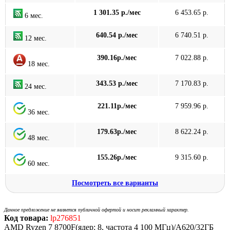
1 301.35 р./мес
6 453.65 р.
6 мес.
640.54 р./мес
6 740.51 р.
12 мес.
390.16р./мес
7 022.88 р.
18 мес.
343.53 р./мес
7 170.83 р.
24 мес.
221.11р./мес
7 959.96 р.
36 мес.
179.63р./мес
8 622.24 р.
48 мес.
155.26р./мес
9 315.60 р.
60 мес.
Посмотреть все варианты
Данное предложение не является публичной офертой и носит рекламный характер.
Код товара:
lp276851
AMD Ryzen 7 8700F(ядер: 8, частота 4 100 МГц)/A620/32ГБ