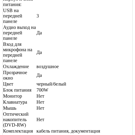
питания:
USB на
передней
3
панеле
Аудио выход на
передней
Да
панеле
Вход для
микрофона на
Да
передней
панеле
Охлаждение
воздушное
Прозрачное
Да
окно
Цвет
черный/белый
Блок питания
700W
Монитор
Нет
Клавиатура
Нет
Мышь
Нет
Оптический
накопитель
Нет
(DVD-RW)
Комплектация
кабель питания, документация