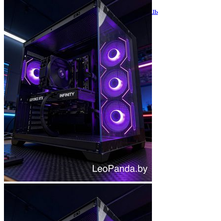
Мыши
Наборы клавиатура и мышь
Коврики для мыши
Мультимедиа
Акустика
Наушники и гарнитуры
Микрофоны