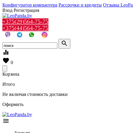
Конфигуратор компьютера
Рассрочки и кредиты
Отзывы LeoPa
Вход
Регистрация
+375(29)564-75-75
+375(44)564-75-75
search
equalizer
favorite
0
Корзина
Итого
Не включая стоимость доставки
Оформить
menu
Закрыть