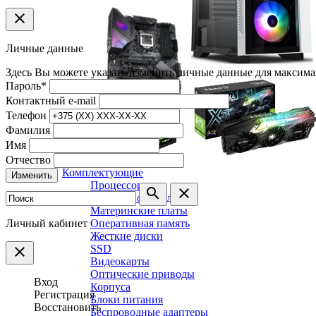
clear
Личные данные
Здесь Вы можете указать/изменить личные данные для максима
Пароль
*
Контактный e-mail
Телефон
Фамилия
Имя
Отчество
Комплектующие
Изменить
Процессоры
search
clear
Системы охлаждения
Материнские платы
Личный кабинет
Оперативная память
Жесткие диски
SSD
clear
Видеокарты
Оптические приводы
Вход
Корпуса
Регистрация
Блоки питания
Восстановить
Беспроводные адаптеры