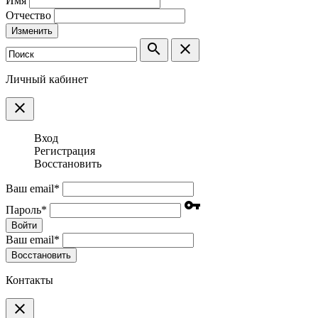
Имя
Отчество
Изменить
search
clear
Личный кабинет
clear
Вход
Регистрация
Восстановить
Ваш email
*
vpn_key
Пароль
*
Войти
Ваш email
*
Воcстановить
Контакты
clear