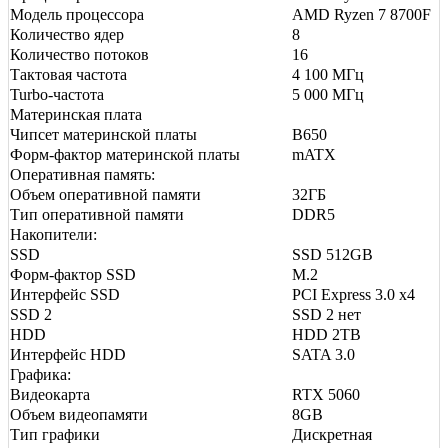
Модель процессора
AMD Ryzen 7 8700F
Количество ядер
8
Количество потоков
16
Тактовая частота
4 100 МГц
Turbo-частота
5 000 МГц
Материнская плата
Чипсет материнской платы
B650
Форм-фактор материнской платы
mATX
Оперативная память:
Объем оперативной памяти
32ГБ
Тип оперативной памяти
DDR5
Накопители:
SSD
SSD 512GB
Форм-фактор SSD
M.2
Интерфейс SSD
PCI Express 3.0 x4
SSD 2
SSD 2 нет
HDD
HDD 2TB
Интерфейс HDD
SATA 3.0
Графика:
Видеокарта
RTX 5060
Объем видеопамяти
8GB
Тип графики
Дискретная