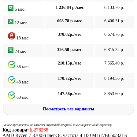
1 236.84 р./мес
6 133.70 р.
6 мес.
608.78 р./мес
6 406.31 р.
12 мес.
370.82р./мес
6 674.76 р.
18 мес.
326.50 р./мес
6 815.32 р.
24 мес.
210.15р./мес
7 565.40 р.
36 мес.
170.72р./мес
8 194.56 р.
48 мес.
147.56р./мес
8 853.60 р.
60 мес.
Посмотреть все варианты
Данное предложение не является публичной офертой и носит рекламный характер.
Код товара:
lp276268
AMD Ryzen 7 8700F(ядер: 8, частота 4 100 МГц)/B650/32ГБ