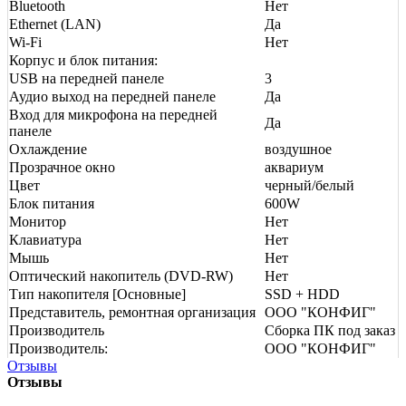
Bluetooth
Нет
Ethernet (LAN)
Да
Wi-Fi
Нет
Корпус и блок питания:
USB на передней панеле
3
Аудио выход на передней панеле
Да
Вход для микрофона на передней
Да
панеле
Охлаждение
воздушное
Прозрачное окно
аквариум
Цвет
черный/белый
Блок питания
600W
Монитор
Нет
Клавиатура
Нет
Мышь
Нет
Оптический накопитель (DVD-RW)
Нет
Тип накопителя [Основные]
SSD + HDD
Представитель, ремонтная организация
ООО "КОНФИГ"
Производитель
Сборка ПК под заказ
Производитель:
ООО "КОНФИГ"
Отзывы
Отзывы