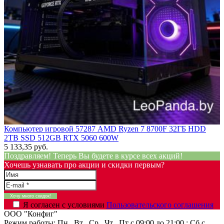
Компьютер игровой 57287 AMD Ryzen 7 8700F 32ГБ HDD
2TB SSD 512GB RTX 5060 600W
5 133,35 руб.
Поздравляем! Теперь Вы будете в курсе всех акций!
Хочешь узнавать про акции и скидки первым?
Я согласен с условиями
Пользовательского соглашения
ООО "Конфиг"
Режим работы:
Пн , Вт , Ср , Чт , Пт c 09:00 до 21:00 ; Сб c