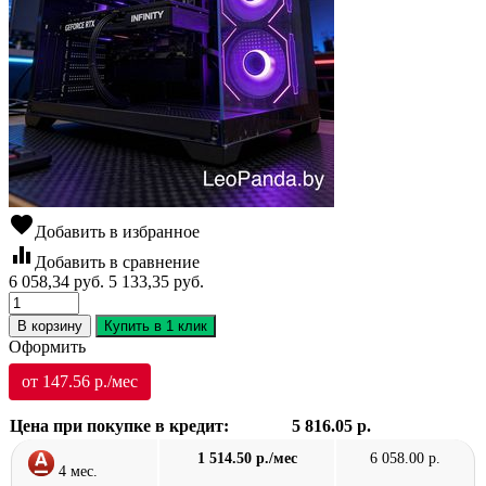
favorite
Добавить в избранное
equalizer
Добавить в сравнение
6 058,34
руб.
5 133,35
руб.
В корзину
Купить в 1 клик
Оформить
от 147.56 р./мес
Цена при покупке в кредит:
5 816.05 р.
1 514.50 р./мес
6 058.00 р.
4 мес.