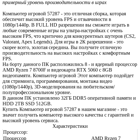
примерный уровень производительности в играх
Компьютер игровой 57287 - это отличная сборка, которая
обеспечит высокий уровень FPS и отзывчивости в
1080р/1440р. В FULL HD разрешении вы сможете играть в
любые современные игры на ультра-настройках с очень
высоким FPS, что критично для конкурентных шутеров (CS2,
Valorant, Apex Legends). Для игры в 2К разрешении - это
скорее всего, золотая середина. Вы получите отличную
производительность на высоких настройках с комфортным
FPS.
На борту данного ПК расположились 8 - и ядерный процессор
AMD Ryzen 7 8700F и видеокарта RTX 5060 с 8GB
видеопамяти. Компьютер игровой Этот компьютер подойдет
для стриминга, программирования, монтажа видео
(1080р/1440р), 3D-моделирования на любительском/
полупрофессиональном уровне.
В данном ПК установлено 32ГБ DDR5 оперативной памяти и
HDD 2TB SSD 512GB.
Купить Компьютер игровой 57287 в нашем магазине - это
значит получить компьютер высокого качества с гарантией и
высокий уровень сервиса.
Характеристики
Процессор:
Процессор
AMD Ryzen 7