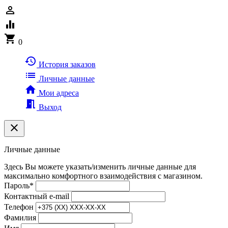
person_outline
equalizer
shopping_cart
0
history
История заказов
list
Личные данные
home
Мои адреса
meeting_room
Выход
clear
Личные данные
Здесь Вы можете указать/изменить личные данные для
максимально комфортного взаимодействия с магазином.
Пароль
*
Контактный e-mail
Телефон
Фамилия