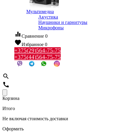
Мультимедиа
Акустика
Наушники и гарнитуры
Микрофоны
equalizer
Сравнение
0
favorite
Избранное
0
+375(29)564-75-75
+375(44)564-75-75
search
call
Корзина
Итого
Не включая стоимость доставки
Оформить