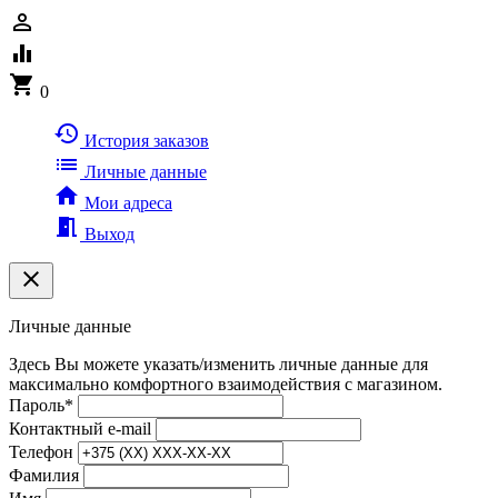
person_outline
equalizer
shopping_cart
0
history
История заказов
list
Личные данные
home
Мои адреса
meeting_room
Выход
clear
Личные данные
Здесь Вы можете указать/изменить личные данные для
максимально комфортного взаимодействия с магазином.
Пароль
*
Контактный e-mail
Телефон
Фамилия