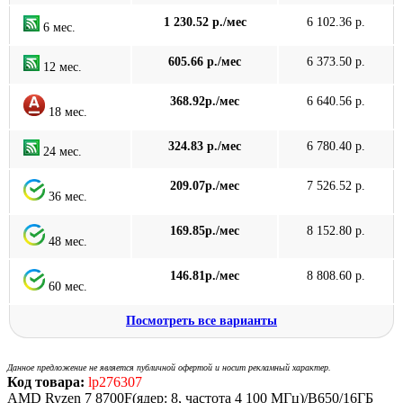
1 230.52 р./мес
6 102.36 р.
6 мес.
605.66 р./мес
6 373.50 р.
12 мес.
368.92р./мес
6 640.56 р.
18 мес.
324.83 р./мес
6 780.40 р.
24 мес.
209.07р./мес
7 526.52 р.
36 мес.
169.85р./мес
8 152.80 р.
48 мес.
146.81р./мес
8 808.60 р.
60 мес.
Посмотреть все варианты
Данное предложение не является публичной офертой и носит рекламный характер.
Код товара:
lp276307
AMD Ryzen 7 8700F(ядер: 8, частота 4 100 МГц)/B650/16ГБ