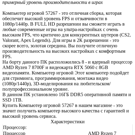
примерный уровень производительности в играх
Компьютер игровой 57267 - это отличная сборка, которая
обеспечит высокий уровень FPS и отзывчивости в
1080р/1440р. В FULL HD разрешении вы сможете играть в
любые современные игры на ультра-настройках с очень
высоким FPS, что критично для конкурентных шутеров (CS2,
Valorant, Apex Legends). Для игры в 2К разрешении - это
скорее всего, золотая середина. Вы получите отличную
производительность на высоких настройках с комфортным
FPS.
На борту данного ПК расположились 8 - и ядерный процессор
AMD Ryzen 7 8700F и видеокарта RTX 5060 с 8GB
видеопамяти. Компьютер игровой Этот компьютер подойдет
для стриминга, программирования, монтажа видео
(1080р/1440р), 3D-моделирования на любительском/
полупрофессиональном уровне.
В данном ПК установлено 16ГБ DDR5 оперативной памяти и
SSD 1TB.
Купить Компьютер игровой 57267 в нашем магазине - это
значит получить компьютер высокого качества с гарантией и
высокий уровень сервиса.
Характеристики
Процессор:
Процессор
AMD Ryzen 7