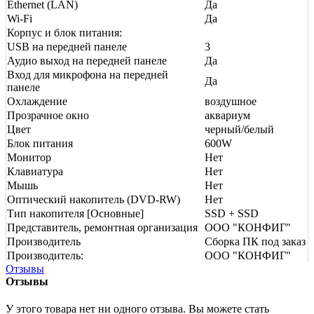
Ethernet (LAN)
Да
Wi-Fi
Да
Корпус и блок питания:
USB на передней панеле
3
Аудио выход на передней панеле
Да
Вход для микрофона на передней
Да
панеле
Охлаждение
воздушное
Прозрачное окно
аквариум
Цвет
черный/белый
Блок питания
600W
Монитор
Нет
Клавиатура
Нет
Мышь
Нет
Оптический накопитель (DVD-RW)
Нет
Тип накопителя [Основные]
SSD + SSD
Представитель, ремонтная организация
ООО "КОНФИГ"
Производитель
Сборка ПК под заказ
Производитель:
ООО "КОНФИГ"
Отзывы
Отзывы
У этого товара нет ни одного отзыва. Вы можете стать