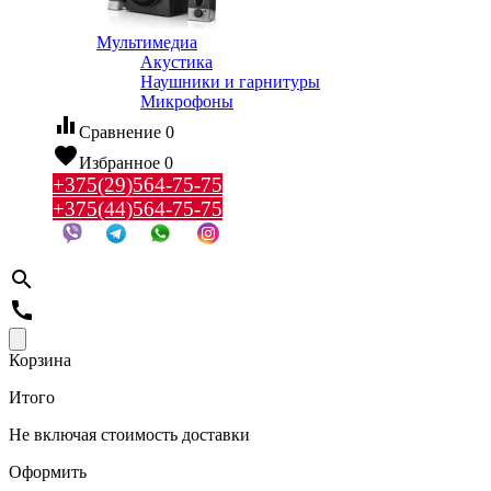
Мультимедиа
Акустика
Наушники и гарнитуры
Микрофоны
equalizer
Сравнение
0
favorite
Избранное
0
+375(29)564-75-75
+375(44)564-75-75
search
call
Корзина
Итого
Не включая стоимость доставки
Оформить