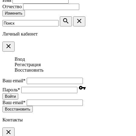
Имя
Отчество
Изменить
search
clear
Личный кабинет
clear
Вход
Регистрация
Восстановить
Ваш email
*
vpn_key
Пароль
*
Войти
Ваш email
*
Воcстановить
Контакты
clear