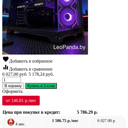
favorite
Добавить в избранное
equalizer
Добавить в сравнение
6 027,00
руб.
5 178,24
руб.
В корзину
Купить в 1 клик
Оформить
от 146.81 р./мес
Цена при покупке в кредит:
5 786.29 р.
1 506.75 р./мес
6 027.00 р.
4 мес.