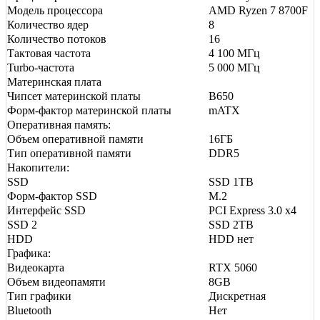
Модель процессора
AMD Ryzen 7 8700F
Количество ядер
8
Количество потоков
16
Тактовая частота
4 100 МГц
Turbo-частота
5 000 МГц
Материнская плата
Чипсет материнской платы
B650
Форм-фактор материнской платы
mATX
Оперативная память:
Объем оперативной памяти
16ГБ
Тип оперативной памяти
DDR5
Накопители:
SSD
SSD 1TB
Форм-фактор SSD
M.2
Интерфейс SSD
PCI Express 3.0 x4
SSD 2
SSD 2TB
HDD
HDD нет
Графика:
Видеокарта
RTX 5060
Объем видеопамяти
8GB
Тип графики
Дискретная
Bluetooth
Нет