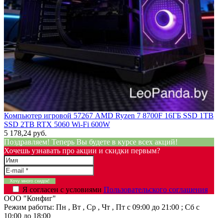
Компьютер игровой 57267 AMD Ryzen 7 8700F 16ГБ SSD 1TB
SSD 2TB RTX 5060 Wi-Fi 600W
5 178,24 руб.
Поздравляем! Теперь Вы будете в курсе всех акций!
Хочешь узнавать про акции и скидки первым?
Я согласен с условиями
Пользовательского соглашения
ООО "Конфиг"
Режим работы:
Пн , Вт , Ср , Чт , Пт c 09:00 до 21:00 ; Сб c
10:00 до 18:00