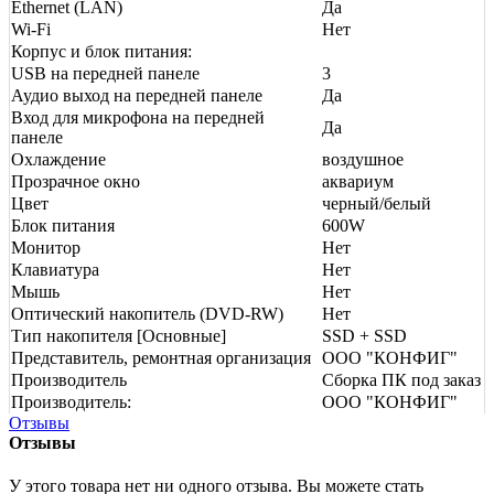
Ethernet (LAN)
Да
Wi-Fi
Нет
Корпус и блок питания:
USB на передней панеле
3
Аудио выход на передней панеле
Да
Вход для микрофона на передней
Да
панеле
Охлаждение
воздушное
Прозрачное окно
аквариум
Цвет
черный/белый
Блок питания
600W
Монитор
Нет
Клавиатура
Нет
Мышь
Нет
Оптический накопитель (DVD-RW)
Нет
Тип накопителя [Основные]
SSD + SSD
Представитель, ремонтная организация
ООО "КОНФИГ"
Производитель
Сборка ПК под заказ
Производитель:
ООО "КОНФИГ"
Отзывы
Отзывы
У этого товара нет ни одного отзыва. Вы можете стать