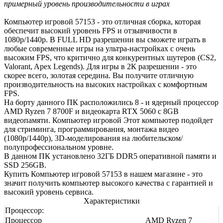
примерный уровень производительности в играх
Компьютер игровой 57153 - это отличная сборка, которая
обеспечит высокий уровень FPS и отзывчивости в
1080р/1440р. В FULL HD разрешении вы сможете играть в
любые современные игры на ультра-настройках с очень
высоким FPS, что критично для конкурентных шутеров (CS2,
Valorant, Apex Legends). Для игры в 2К разрешении - это
скорее всего, золотая середина. Вы получите отличную
производительность на высоких настройках с комфортным
FPS.
На борту данного ПК расположились 8 - и ядерный процессор
AMD Ryzen 7 8700F и видеокарта RTX 5060 с 8GB
видеопамяти. Компьютер игровой Этот компьютер подойдет
для стриминга, программирования, монтажа видео
(1080р/1440р), 3D-моделирования на любительском/
полупрофессиональном уровне.
В данном ПК установлено 32ГБ DDR5 оперативной памяти и
SSD 256GB.
Купить Компьютер игровой 57153 в нашем магазине - это
значит получить компьютер высокого качества с гарантией и
высокий уровень сервиса.
Характеристики
Процессор:
Процессор
AMD Ryzen 7