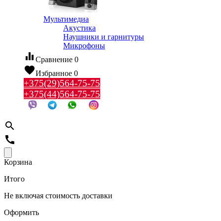
Мультимедиа
Акустика
Наушники и гарнитуры
Микрофоны
equalizer
Сравнение
0
favorite
Избранное
0
+375(29)564-75-75
+375(44)564-75-75
search
call
Корзина
Итого
Не включая стоимость доставки
Оформить