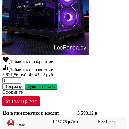
favorite
Добавить в избранное
equalizer
Добавить в сравнение
5 831,86
руб.
4 943,22
руб.
В корзину
Купить в 1 клик
Оформить
от 142.03 р./мес
Цена при покупке в кредит:
5 598.12 р.
1 457.75 р./мес
5 831.00 р.
4 мес.