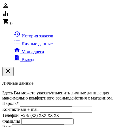
person_outline
equalizer
shopping_cart
0
history
История заказов
list
Личные данные
home
Мои адреса
meeting_room
Выход
clear
Личные данные
Здесь Вы можете указать/изменить личные данные для
максимально комфортного взаимодействия с магазином.
Пароль
*
Контактный e-mail
Телефон
Фамилия