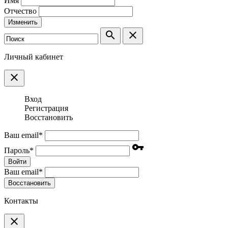
Имя
Отчество
Изменить
search
clear
Личный кабинет
clear
Вход
Регистрация
Восстановить
Ваш email
*
vpn_key
Пароль
*
Войти
Ваш email
*
Воcстановить
Контакты
clear