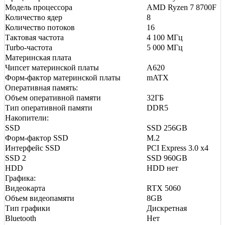
Модель процессора
AMD Ryzen 7 8700F
Количество ядер
8
Количество потоков
16
Тактовая частота
4 100 МГц
Turbo-частота
5 000 МГц
Материнская плата
Чипсет материнской платы
A620
Форм-фактор материнской платы
mATX
Оперативная память:
Объем оперативной памяти
32ГБ
Тип оперативной памяти
DDR5
Накопители:
SSD
SSD 256GB
Форм-фактор SSD
M.2
Интерфейс SSD
PCI Express 3.0 x4
SSD 2
SSD 960GB
HDD
HDD нет
Графика:
Видеокарта
RTX 5060
Объем видеопамяти
8GB
Тип графики
Дискретная
Bluetooth
Нет