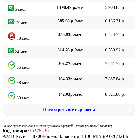
1 190.49 р./мес
5 903.85 р.
6 мес.
585.98 р./мес
6 166.31 р.
12 мес.
356.93р./мес
6 424.74 р.
18 мес.
314.26 р./мес
6 559.92 р.
24 мес.
202.27р./мес
7 281.72 р.
36 мес.
164.33р./мес
7 887.84 р.
48 мес.
142.03р./мес
8 521.80 р.
60 мес.
Посмотреть все варианты
Данное предложение не является публичной офертой и носит рекламный характер.
Код товара:
lp276330
AMD Ryzen 7 8700F(ядер: 8, частота 4 100 МГц)/A620/32ГБ