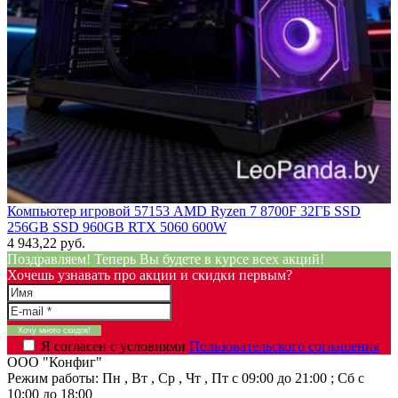
Компьютер игровой 57153 AMD Ryzen 7 8700F 32ГБ SSD
256GB SSD 960GB RTX 5060 600W
4 943,22 руб.
Поздравляем! Теперь Вы будете в курсе всех акций!
Хочешь узнавать про акции и скидки первым?
Я согласен с условиями
Пользовательского соглашения
ООО "Конфиг"
Режим работы:
Пн , Вт , Ср , Чт , Пт c 09:00 до 21:00 ; Сб c
10:00 до 18:00