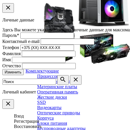
clear
Личные данные
Здесь Вы можете указать/изменить личные данные для максима
Пароль
*
Контактный e-mail
Телефон
Фамилия
Имя
Отчество
Комплектующие
Изменить
Процессоры
search
clear
Системы охлаждения
Материнские платы
Личный кабинет
Оперативная память
Жесткие диски
SSD
clear
Видеокарты
Оптические приводы
Вход
Корпуса
Регистрация
Блоки питания
Восстановить
Беспроводные адаптеры