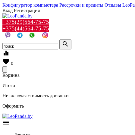
Конфигуратор компьютера
Рассрочки и кредиты
Отзывы LeoPa
Вход
Регистрация
+375(29)564-75-75
+375(44)564-75-75
search
equalizer
favorite
0
Корзина
Итого
Не включая стоимость доставки
Оформить
menu
Закрыть