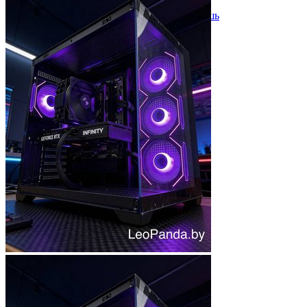
Мыши
Наборы клавиатура и мышь
Коврики для мыши
Мультимедиа
Акустика
Наушники и гарнитуры
Микрофоны