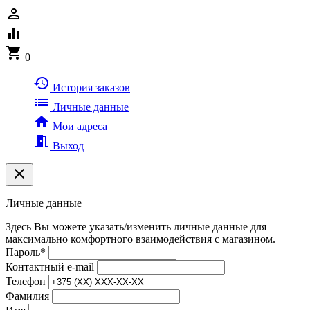
person_outline
equalizer
shopping_cart
0
history
История заказов
list
Личные данные
home
Мои адреса
meeting_room
Выход
clear
Личные данные
Здесь Вы можете указать/изменить личные данные для
максимально комфортного взаимодействия с магазином.
Пароль
*
Контактный e-mail
Телефон
Фамилия