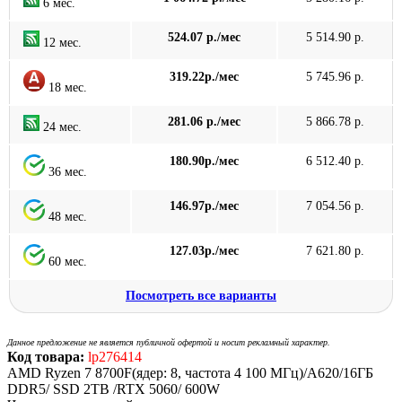
6 мес.
524.07 р./мес
5 514.90 р.
12 мес.
319.22р./мес
5 745.96 р.
18 мес.
281.06 р./мес
5 866.78 р.
24 мес.
180.90р./мес
6 512.40 р.
36 мес.
146.97р./мес
7 054.56 р.
48 мес.
127.03р./мес
7 621.80 р.
60 мес.
Посмотреть все варианты
Данное предложение не является публичной офертой и носит рекламный характер.
Код товара:
lp276414
AMD Ryzen 7 8700F(ядер: 8, частота 4 100 МГц)/A620/16ГБ
DDR5/ SSD 2TB /RTX 5060/ 600W