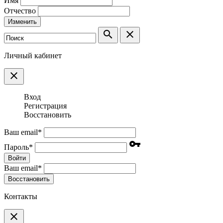
Имя
Отчество
Изменить
search
clear
Личный кабинет
clear
Вход
Регистрация
Восстановить
Ваш email
*
vpn_key
Пароль
*
Войти
Ваш email
*
Воcстановить
Контакты
clear