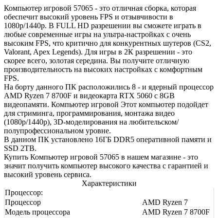
Компьютер игровой 57065 - это отличная сборка, которая
обеспечит высокий уровень FPS и отзывчивости в
1080р/1440р. В FULL HD разрешении вы сможете играть в
любые современные игры на ультра-настройках с очень
высоким FPS, что критично для конкурентных шутеров (CS2,
Valorant, Apex Legends). Для игры в 2К разрешении - это
скорее всего, золотая середина. Вы получите отличную
производительность на высоких настройках с комфортным
FPS.
На борту данного ПК расположились 8 - и ядерный процессор
AMD Ryzen 7 8700F и видеокарта RTX 5060 с 8GB
видеопамяти. Компьютер игровой Этот компьютер подойдет
для стриминга, программирования, монтажа видео
(1080р/1440р), 3D-моделирования на любительском/
полупрофессиональном уровне.
В данном ПК установлено 16ГБ DDR5 оперативной памяти и
SSD 2TB.
Купить Компьютер игровой 57065 в нашем магазине - это
значит получить компьютер высокого качества с гарантией и
высокий уровень сервиса.
Характеристики
Процессор:
Процессор
AMD Ryzen 7
Модель процессора
AMD Ryzen 7 8700F