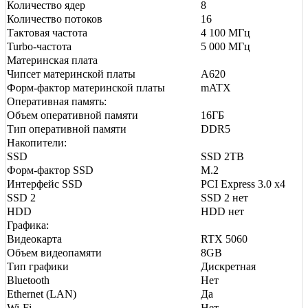
Количество ядер
8
Количество потоков
16
Тактовая частота
4 100 МГц
Turbo-частота
5 000 МГц
Материнская плата
Чипсет материнской платы
A620
Форм-фактор материнской платы
mATX
Оперативная память:
Объем оперативной памяти
16ГБ
Тип оперативной памяти
DDR5
Накопители:
SSD
SSD 2TB
Форм-фактор SSD
M.2
Интерфейс SSD
PCI Express 3.0 x4
SSD 2
SSD 2 нет
HDD
HDD нет
Графика:
Видеокарта
RTX 5060
Объем видеопамяти
8GB
Тип графики
Дискретная
Bluetooth
Нет
Ethernet (LAN)
Да
Wi-Fi
Нет