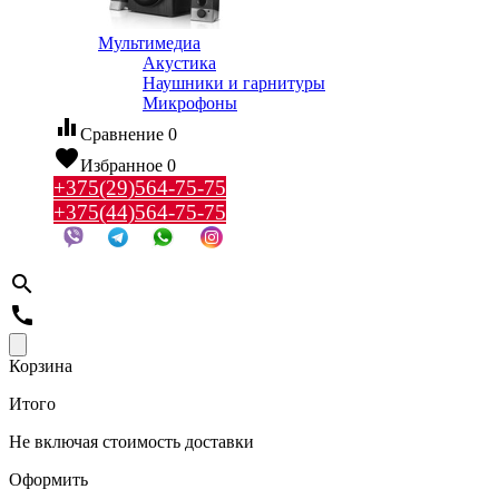
Мультимедиа
Акустика
Наушники и гарнитуры
Микрофоны
equalizer
Сравнение
0
favorite
Избранное
0
+375(29)564-75-75
+375(44)564-75-75
search
call
Корзина
Итого
Не включая стоимость доставки
Оформить