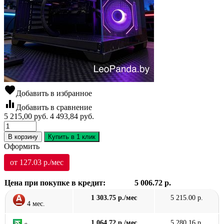
favorite
Добавить в избранное
equalizer
Добавить в сравнение
5 215,00
руб.
4 493,84
руб.
В корзину
Купить в 1 клик
Оформить
от 127.03 р./мес
Цена при покупке в кредит:
5 006.72 р.
1 303.75 р./мес
5 215.00 р.
4 мес.
1 064.72 р./мес
5 280.16 р.