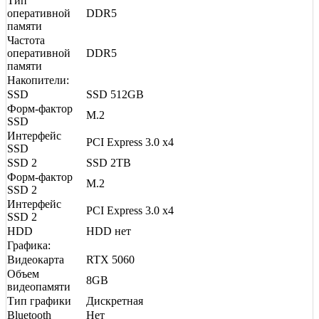
Тип
оперативной
DDR5
памяти
Частота
оперативной
DDR5
памяти
Накопители:
SSD
SSD 512GB
Форм-фактор
M.2
SSD
Интерфейс
PCI Express 3.0 x4
SSD
SSD 2
SSD 2TB
Форм-фактор
M.2
SSD 2
Интерфейс
PCI Express 3.0 x4
SSD 2
HDD
HDD нет
Графика:
Видеокарта
RTX 5060
Объем
8GB
видеопамяти
Тип графики
Дискретная
Bluetooth
Нет