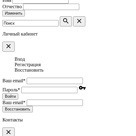
Имя
Отчество
Изменить
search
clear
Личный кабинет
clear
Вход
Регистрация
Восстановить
Ваш email
*
vpn_key
Пароль
*
Войти
Ваш email
*
Воcстановить
Контакты
clear