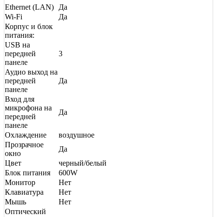
Ethernet (LAN)
Да
Wi-Fi
Да
Корпус и блок
питания:
USB на
передней
3
панеле
Аудио выход на
передней
Да
панеле
Вход для
микрофона на
Да
передней
панеле
Охлаждение
воздушное
Прозрачное
Да
окно
Цвет
черный/белый
Блок питания
600W
Монитор
Нет
Клавиатура
Нет
Мышь
Нет
Оптический