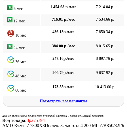
1 454.68 р./мес
7 214.04 р.
6 мес.
716.01 р./мес
7 534.66 р.
12 мес.
436.13р./мес
7 850.34 р.
18 мес.
384.00 р./мес
8 015.65 р.
24 мес.
247.16р./мес
8 897.76 р.
36 мес.
200.79р./мес
9 637.92 р.
48 мес.
173.55р./мес
10 413.00 р.
60 мес.
Посмотреть все варианты
Данное предложение не является публичной офертой и носит рекламный характер.
Код товара:
lp275794
AMD Ryzen 7 7800X3D(ядер: 8, частота 4 200 МГц)/B850/32ГБ