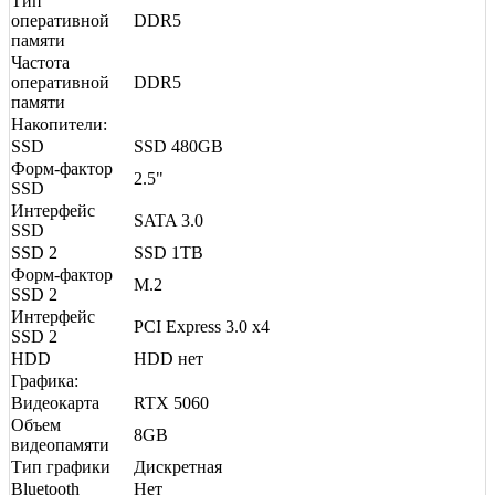
Тип
оперативной
DDR5
памяти
Частота
оперативной
DDR5
памяти
Накопители:
SSD
SSD 480GB
Форм-фактор
2.5"
SSD
Интерфейс
SATA 3.0
SSD
SSD 2
SSD 1TB
Форм-фактор
M.2
SSD 2
Интерфейс
PCI Express 3.0 x4
SSD 2
HDD
HDD нет
Графика:
Видеокарта
RTX 5060
Объем
8GB
видеопамяти
Тип графики
Дискретная
Bluetooth
Нет