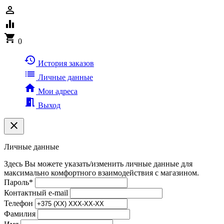
person_outline
equalizer
shopping_cart
0
history
История заказов
list
Личные данные
home
Мои адреса
meeting_room
Выход
clear
Личные данные
Здесь Вы можете указать/изменить личные данные для
максимально комфортного взаимодействия с магазином.
Пароль
*
Контактный e-mail
Телефон
Фамилия