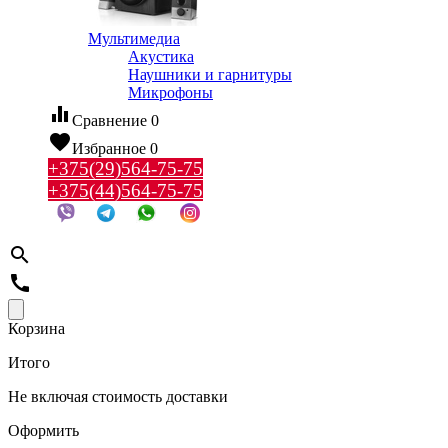
Мультимедиа
Акустика
Наушники и гарнитуры
Микрофоны
equalizer
Сравнение
0
favorite
Избранное
0
+375(29)564-75-75
+375(44)564-75-75
search
call
Корзина
Итого
Не включая стоимость доставки
Оформить