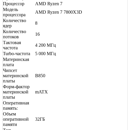
Процессор
AMD Ryzen 7
Модель
AMD Ryzen 7 7800X3D
процессора
Количество
8
ядер
Количество
16
потоков
Тактовая
4 200 МГц
частота
Turbo-частота
5 000 МГц
Материнская
плата
Чипсет
материнской
B850
платы
Форм-фактор
материнской
mATX
платы
Оперативная
память:
Объем
оперативной
32ГБ
памяти