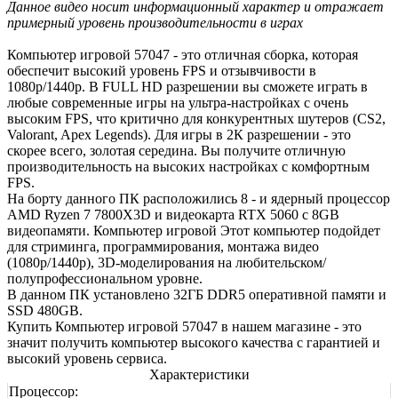
Данное видео носит информационный характер и отражает
примерный уровень производительности в играх
Компьютер игровой 57047 - это отличная сборка, которая
обеспечит высокий уровень FPS и отзывчивости в
1080р/1440р. В FULL HD разрешении вы сможете играть в
любые современные игры на ультра-настройках с очень
высоким FPS, что критично для конкурентных шутеров (CS2,
Valorant, Apex Legends). Для игры в 2К разрешении - это
скорее всего, золотая середина. Вы получите отличную
производительность на высоких настройках с комфортным
FPS.
На борту данного ПК расположились 8 - и ядерный процессор
AMD Ryzen 7 7800X3D и видеокарта RTX 5060 с 8GB
видеопамяти. Компьютер игровой Этот компьютер подойдет
для стриминга, программирования, монтажа видео
(1080р/1440р), 3D-моделирования на любительском/
полупрофессиональном уровне.
В данном ПК установлено 32ГБ DDR5 оперативной памяти и
SSD 480GB.
Купить Компьютер игровой 57047 в нашем магазине - это
значит получить компьютер высокого качества с гарантией и
высокий уровень сервиса.
Характеристики
Процессор: