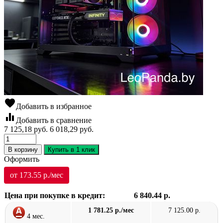
favorite
Добавить в избранное
equalizer
Добавить в сравнение
7 125,18
руб.
6 018,29
руб.
В корзину
Купить в 1 клик
Оформить
от 173.55 р./мес
Цена при покупке в кредит:
6 840.44 р.
1 781.25 р./мес
7 125.00 р.
4 мес.