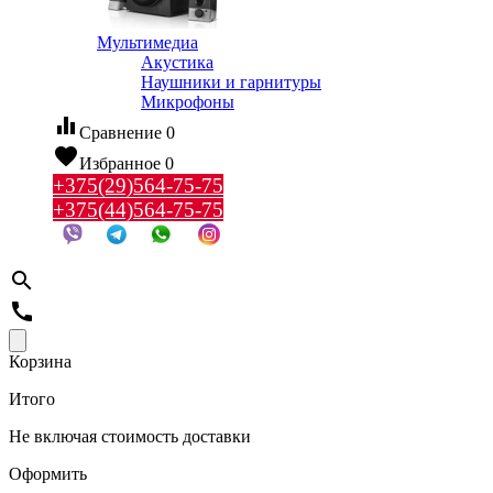
Мультимедиа
Акустика
Наушники и гарнитуры
Микрофоны
equalizer
Сравнение
0
favorite
Избранное
0
+375(29)564-75-75
+375(44)564-75-75
search
call
Корзина
Итого
Не включая стоимость доставки
Оформить