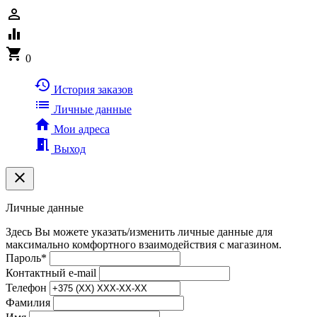
person_outline
equalizer
shopping_cart
0
history
История заказов
list
Личные данные
home
Мои адреса
meeting_room
Выход
clear
Личные данные
Здесь Вы можете указать/изменить личные данные для
максимально комфортного взаимодействия с магазином.
Пароль
*
Контактный e-mail
Телефон
Фамилия