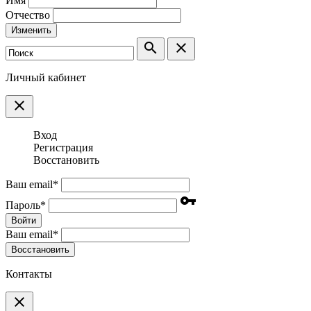
Имя
Отчество
Изменить
search
clear
Личный кабинет
clear
Вход
Регистрация
Восстановить
Ваш email
*
vpn_key
Пароль
*
Войти
Ваш email
*
Воcстановить
Контакты
clear