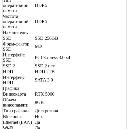
Тип
оперативной
DDR5
памяти
Частота
оперативной
DDR5
памяти
Накопители:
SSD
SSD 256GB
Форм-фактор
M.2
SSD
Интерфейс
PCI Express 3.0 x4
SSD
SSD 2
SSD 2 нет
HDD
HDD 2TB
Интерфейс
SATA 3.0
HDD
Графика:
Видеокарта
RTX 5060
Объем
8GB
видеопамяти
Тип графики
Дискретная
Bluetooth
Нет
Ethernet (LAN)
Да
Wi-Fi
Да