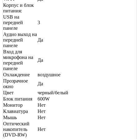
Корпус и блок
питания:
USB на
передней
3
панеле
Аудио выход на
передней
Да
панеле
Вход для
микрофона на
Да
передней
панеле
Охлаждение
воздушное
Прозрачное
Да
окно
Цвет
черный/белый
Блок питания
600W
Монитор
Нет
Клавиатура
Нет
Мышь
Нет
Оптический
накопитель
Нет
(DVD-RW)