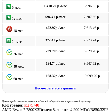
1 410.79 р./мес
6 996.35 р.
6 мес.
694.41 р./мес
7 307.36 р.
12 мес.
422.97р./мес
7 613.46 р.
18 мес.
372.41 р./мес
7 773.74 р.
24 мес.
239.70р./мес
8 629.20 р.
36 мес.
194.74р./мес
9 347.52 р.
48 мес.
168.32р./мес
10 099.20 р.
60 мес.
Посмотреть все варианты
Данное предложение не является публичной офертой и носит рекламный характер.
Код товара:
lp275748
AMD Ryzen 7 7800X3D(ядер: 8, частота 4 200 МГц)/B850/32ГБ