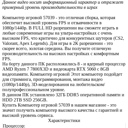
Данное видео носит информационный характер и отражает
примерный уровень производительности в играх
Компьютер игровой 57039 - это отличная сборка, которая
обеспечит высокий уровень FPS и отзывчивости в
1080р/1440р. В FULL HD разрешении вы сможете играть в
любые современные игры на ультра-настройках с очень
высоким FPS, что критично для конкурентных шутеров (CS2,
Valorant, Apex Legends). Для игры в 2К разрешении - это
скорее всего, золотая середина. Вы получите отличную
производительность на высоких настройках с комфортным
FPS.
На борту данного ПК расположились 8 - и ядерный процессор
AMD Ryzen 7 7800X3D и видеокарта RTX 5060 с 8GB
видеопамяти. Компьютер игровой Этот компьютер подойдет
для стриминга, программирования, монтажа видео
(1080р/1440р), 3D-моделирования на любительском/
полупрофессиональном уровне.
В данном ПК установлено 32ГБ DDR5 оперативной памяти и
HDD 2TB SSD 256GB.
Купить Компьютер игровой 57039 в нашем магазине - это
значит получить компьютер высокого качества с гарантией и
высокий уровень сервиса.
Характеристики
Процессор: