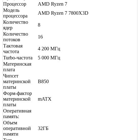
Процессор
AMD Ryzen 7
Модель
AMD Ryzen 7 7800X3D
процессора
Количество
8
ядер
Количество
16
потоков
Тактовая
4 200 МГц
частота
Turbo-частота
5 000 МГц
Материнская
плата
Чипсет
материнской
B850
платы
Форм-фактор
материнской
mATX
платы
Оперативная
память:
Объем
оперативной
32ГБ
памяти