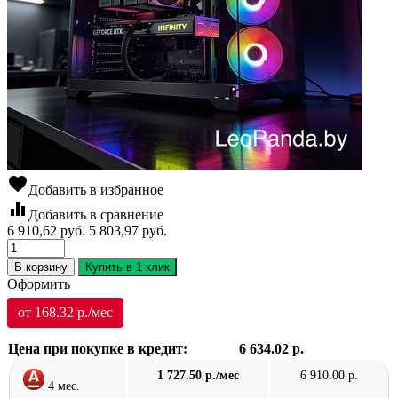
favorite
Добавить в избранное
equalizer
Добавить в сравнение
6 910,62
руб.
5 803,97
руб.
В корзину
Купить в 1 клик
Оформить
от 168.32 р./мес
Цена при покупке в кредит:
6 634.02 р.
1 727.50 р./мес
6 910.00 р.
4 мес.