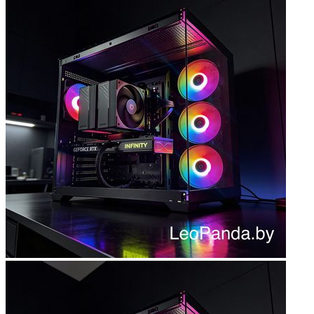
Мыши
Наборы клавиатура и мышь
Коврики для мыши
Мультимедиа
Акустика
Наушники и гарнитуры
Микрофоны