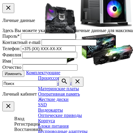
clear
Личные данные
Здесь Вы можете указать/изменить личные данные для максима
Пароль
*
Контактный e-mail
Телефон
Фамилия
Имя
Отчество
Комплектующие
Изменить
Процессоры
search
clear
Системы охлаждения
Материнские платы
Личный кабинет
Оперативная память
Жесткие диски
SSD
clear
Видеокарты
Оптические приводы
Вход
Корпуса
Регистрация
Блоки питания
Восстановить
Беспроводные адаптеры