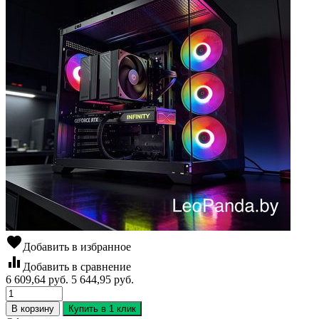
favorite
Добавить в избранное
equalizer
Добавить в сравнение
6 609,64
руб.
5 644,95
руб.
В корзину
Купить в 1 клик