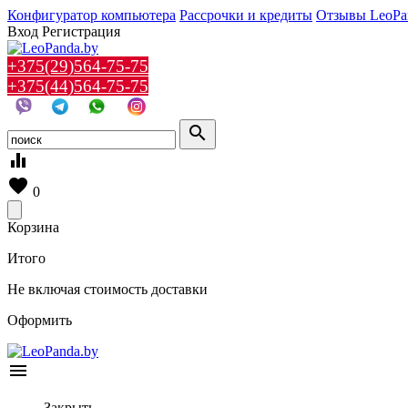
Конфигуратор компьютера
Рассрочки и кредиты
Отзывы LeoPa
Вход
Регистрация
+375(29)564-75-75
+375(44)564-75-75
search
equalizer
favorite
0
Корзина
Итого
Не включая стоимость доставки
Оформить
menu
Закрыть